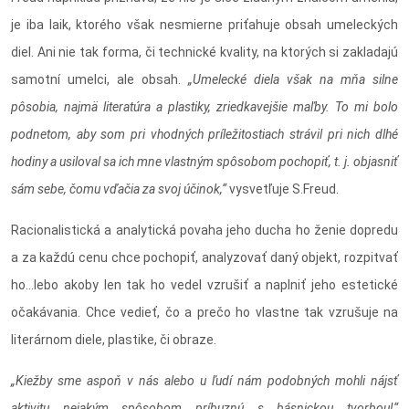
je iba laik, ktorého však nesmierne priťahuje obsah umeleckých
diel. Ani nie tak forma, či technické kvality, na ktorých si zakladajú
samotní umelci, ale obsah.
„Umelecké diela však na mňa silne
pôsobia, najmä literatúra a plastiky, zriedkavejšie maľby. To mi bolo
podnetom, aby som pri vhodných príležitostiach strávil pri nich dlhé
hodiny a usiloval sa ich mne vlastným spôsobom pochopiť, t. j. objasniť
sám sebe, čomu vďačia za svoj účinok,“
vysvetľuje S.Freud.
Racionalistická a analytická povaha jeho ducha ho ženie dopredu
a za každú cenu chce pochopiť, analyzovať daný objekt, rozpitvať
ho...lebo akoby len tak ho vedel vzrušiť a naplniť jeho estetické
očakávania. Chce vedieť, čo a prečo ho vlastne tak vzrušuje na
literárnom diele, plastike, či obraze.
„Kiežby sme aspoň v nás alebo u ľudí nám podobných mohli nájsť
aktivitu nejakým spôsobom príbuznú s básnickou tvorbou!“