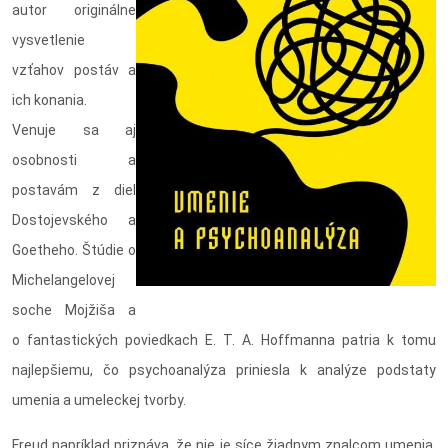
autor originálne
vysvetlenie
vzťahov postáv a
ich konania.
Venuje sa aj
osobnosti a
postavám z diel
Dostojevského a
Goetheho. Štúdie o
Michelangelovej
soche Mojžiša a
o fantastických poviedkach E. T. A. Hoffmanna patria k tomu
najlepšiemu, čo psychoanalýza priniesla k analýze podstaty
umenia a umeleckej tvorby.
Freud napríklad priznáva, že nie je síce žiadnym znalcom umenia,