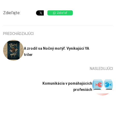
Zdieľajte:
Zdieľať
PREDCHÁDZAJÚCI
A zrodil sa Nočný motýľ. Vynikajúci YA
triler
NASLEDUJÚCI
Komunikácia v pomáhajúcich
profesiách