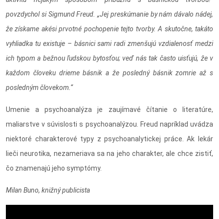
povzdychol si Sigmund Freud. „Jej preskúmanie by nám dávalo nádej,
že získame akési prvotné pochopenie tejto tvorby. A skutočne, takáto
vyhliadka tu existuje – básnici sami radi zmenšujú vzdialenosť medzi
ich typom a bežnou ľudskou bytosťou; veď nás tak často uisťujú, že v
každom človeku drieme básnik a že posledný básnik zomrie až s
posledným človekom.“
Umenie a psychoanalýza je zaujímavé čítanie o literatúre,
maliarstve v súvislosti s psychoanalýzou. Freud napríklad uvádza
niektoré charakterové typy z psychoanalytickej práce. Ak lekár
lieči neurotika, nezameriava sa na jeho charakter, ale chce zistiť,
čo znamenajú jeho symptómy.
Milan Buno, knižný publicista