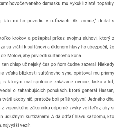
z karmínovočerveného damasku mu vykukli zlaté topánky.
 kto mi ho privedie v reťaziach. Ak zomrie,“ dodal s
koľko krokov a pošepkal príkaz svojmu sluhovi, ktorý z
za sa vrátil k sultánovi a úklonom hlavy ho ubezpečil, že
de Molovi, aby priviedli sultánovho koňa.
, ten chlap už nejaký čas po ňom čudne zazeral. Niekedy
jšie vďaka blízkosti sultánovho syna, opätoval mu priamy
m, s ktorým mal spoločné zakázané ovocie, lásku a kif,
o vedel o zahanbujúcich ponukách, ktoré generál Hassan,
tváril akoby nič, pretože boli príliš vplyvní. Jedného dňa,
 z vojenského zákonníka odporné zvyky veliteľov, aby si
ich úslužnými kurtizánami. A dá odťať hlavu každému, kto
 najvyšší vezír.