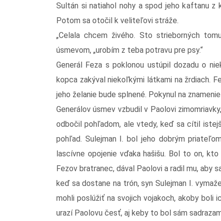
Sultán si natiahol nohy a spod jeho kaftanu 
Potom sa otočil k veliteľovi stráže.
„Celala chcem živého. Sto strieborných tomu,
úsmevom, „urobím z teba potravu pre psy.“
Generál Feza s poklonou ustúpil dozadu o nie
kopca zakýval niekoľkými látkami na žrdiach. Fe
jeho želanie bude splnené. Pokynul na znamenie 
Generálov úsmev vzbudil v Paolovi zimomriavky
odbočil pohľadom, ale vtedy, keď sa cítil iste
pohľad. Sulejman I. bol jeho dobrým priateľo
lascívne opojenie vďaka hašišu. Bol to on, kt
Fezov bratranec, dával Paolovi a radil mu, aby sa 
keď sa dostane na trón, syn Sulejman I. vymaže
mohli poslúžiť na svojich vojakoch, akoby boli 
urazí Paolovu česť, aj keby to bol sám sadrazam,