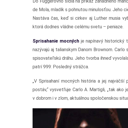
Do Fuggerovho sídla na príkaz záhadného mand
de Mola, mladík s pohnutou minulosťou. Jeho cie
Nastáva čas, keď si cirkev aj Luther musia vy
ktorá dodnes vládne celému svetu – peniaze.
Sprisahanie mocných
je napínavý historický t
nazývajú aj talianskym Danom Brownom. Carlo s
spisovateľskú dráhu. Jeho tvorba ihneď vyvolala
patrí 999: Posledný strážca.
„V Sprisahaní mocných história a jej najväčší
postáv,“ vysvetľuje Carlo A. Martigli, „tak ako
v dobrom i v zlom, aktuálnou spoločenskou situá