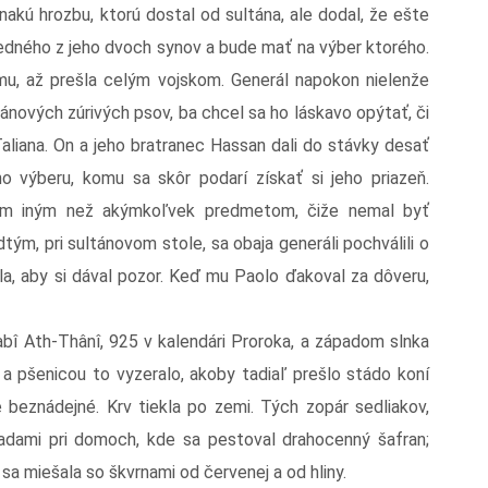
akú hrozbu, ktorú dostal od sultána, ale dodal, že ešte
jedného z jeho dvoch synov a bude mať na výber ktorého.
, až prešla celým vojskom. Generál napokon nielenže
ánových zúrivých psov, ba chcel sa ho láskavo opýtať, či
iana. On a jeho bratranec Hassan dali do stávky desať
ho výberu, komu sa skôr podarí získať si jeho priazeň.
ičím iným než akýmkoľvek predmetom, čiže nemal byť
ým, pri sultánovom stole, sa obaja generáli pochválili o
la, aby si dával pozor. Keď mu Paolo ďakoval za dôveru,
bî Ath-Thânî, 925 v kalendári Proroka, a západom slnka
 a pšenicou to vyzeralo, akoby tadiaľ prešlo stádo koní
e beznádejné. Krv tiekla po zemi. Tých zopár sedliakov,
hradami pri domoch, kde sa pestoval drahocenný šafran;
á sa miešala so škvrnami od červenej a od hliny.