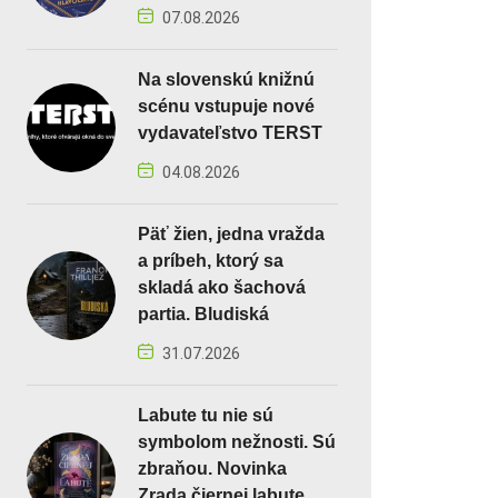
07.08.2026
Na slovenskú knižnú
scénu vstupuje nové
vydavateľstvo TERST
04.08.2026
Päť žien, jedna vražda
a príbeh, ktorý sa
skladá ako šachová
partia. Bludiská
31.07.2026
Labute tu nie sú
symbolom nežnosti. Sú
zbraňou. Novinka
Zrada čiernej labute