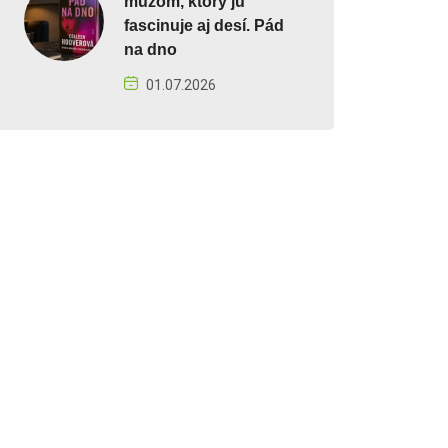
mužom, ktorý ju
fascinuje aj desí. Pád
na dno
01.07.2026