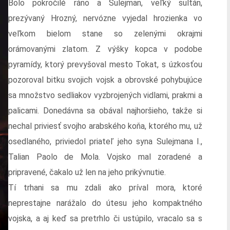
Bolo pokročilé ráno a Sulejman, veľký sultán,
prezývaný Hrozný, nervózne vyjedal hrozienka vo
veľkom bielom stane so zelenými okrajmi
orámovanými zlatom. Z výšky kopca v podobe
pyramídy, ktorý prevyšoval mesto Tokat, s úzkosťou
pozoroval bitku svojich vojsk a obrovské pohybujúce
sa množstvo sedliakov vyzbrojených vidlami, prakmi a
palicami. Donedávna sa obával najhoršieho, takže si
nechal priviesť svojho arabského koňa, ktorého mu, už
osedlaného, priviedol priateľ jeho syna Sulejmana I.,
Talian Paolo de Mola. Vojsko mal zoradené a
pripravené, čakalo už len na jeho prikývnutie.
Tí trhani sa mu zdali ako príval mora, ktoré
neprestajne narážalo do útesu jeho kompaktného
vojska, a aj keď sa pretrhlo či ustúpilo, vracalo sa s