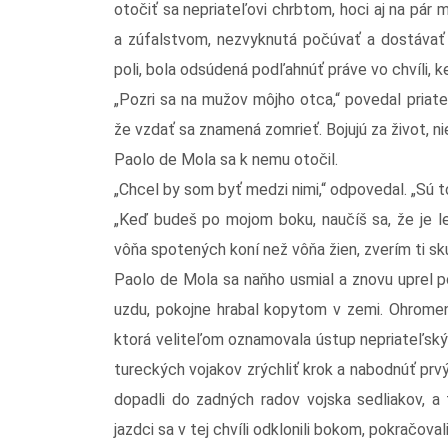
otočiť sa nepriateľovi chrbtom, hoci aj na pár
a zúfalstvom, nezvyknutá počúvať a dostávať 
poli, bola odsúdená podľahnúť práve vo chvíli, 
„Pozri sa na mužov môjho otca,“ povedal priate
že vzdať sa znamená zomrieť. Bojujú za život, ni
Paolo de Mola sa k nemu otočil.
„Chcel by som byť medzi nimi,“ odpovedal. „Sú to
„Keď budeš po mojom boku, naučíš sa, že je le
vôňa spotených koní než vôňa žien, zverím ti sku
Paolo de Mola sa naňho usmial a znovu uprel po
uzdu, pokojne hrabal kopytom v zemi. Ohromen
ktorá veliteľom oznamovala ústup nepriateľskýc
tureckých vojakov zrýchliť krok a nabodnúť prvý
dopadli do zadných radov vojska sedliakov, a 
jazdci sa v tej chvíli odklonili bokom, pokračoval