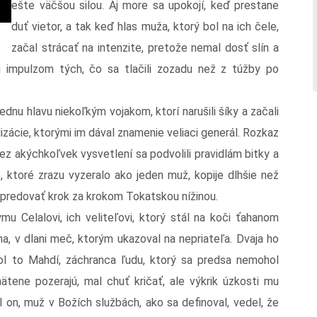
ešte väčšou silou. Aj more sa upokojí, keď prestane
duť vietor, a tak keď hlas muža, ktorý bol na ich čele,
začal strácať na intenzite, pretože nemal dosť slín a
ôli impulzom tých, čo sa tlačili zozadu než z túžby po
ednu hlavu niekoľkým vojakom, ktorí narušili šíky a začali
lizácie, ktorými im dával znamenie veliaci generál. Rozkaz
Bez akýchkoľvek vysvetlení sa podvolili pravidlám bitky a
, ktoré zrazu vyzeralo ako jeden muž, kopije dlhšie než
napredovať krok za krokom Tokatskou nížinou.
mu Celalovi, ich veliteľovi, ktorý stál na koči ťahanom
a, v dlani meč, ktorým ukazoval na nepriateľa. Dvaja ho
 Bol to Mahdí, záchranca ľudu, ktorý sa predsa nemohol
ätene pozerajú, mal chuť kričať, ale výkrik úzkosti mu
l on, muž v Božích službách, ako sa definoval, vedel, že