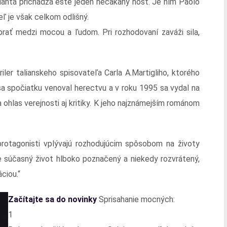
anta prichádza ešte jeden nečakaný hosť. Je ním Paolo
ľ je však celkom odlišný.
brať medzi mocou a ľudom. Pri rozhodovaní zaváži sila,
riler talianskeho spisovateľa Carla A.Martigliho, ktorého
a spočiatku venoval herectvu a v roku 1995 sa vydal na
 ohlas verejnosti aj kritiky. K jeho najznámejším románom
 protagonisti vplývajú rozhodujúcim spôsobom na životy
 je súčasný život hlboko poznačený a niekedy rozvrátený,
ciou.“
Začítajte sa do novinky
Sprisahanie mocných:
1