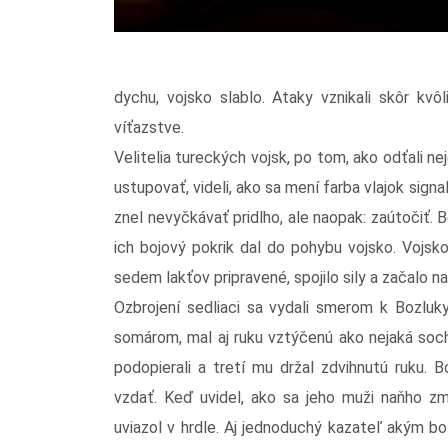
dychu, vojsko slablo. Ataky vznikali skôr kv
víťazstve.
Velitelia tureckých vojsk, po tom, ako odťali nej
ustupovať, videli, ako sa mení farba vlajok signa
znel nevyčkávať pridlho, ale naopak: zaútočiť. 
ich bojový pokrik dal do pohybu vojsko. Vojsko
sedem lakťov pripravené, spojilo sily a začalo 
Ozbrojení sedliaci sa vydali smerom k Bozluky
somárom, mal aj ruku vztýčenú ako nejaká soch
podopierali a tretí mu držal zdvihnutú ruku.
vzdať. Keď uvidel, ako sa jeho muži naňho zm
uviazol v hrdle. Aj jednoduchý kazateľ akým bo