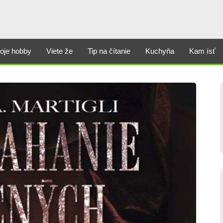
oje hobby
Viete že
Tip na čítanie
Kuchyňa
Kam ísť