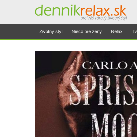
Životný štýl
Niečo pre ženy
Relax
Tv