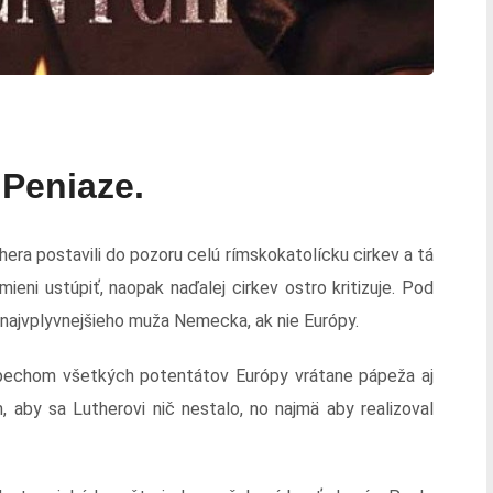
 Peniaze.
ra postavili do pozoru celú rímskokatolícku cirkev a tá
ieni ustúpiť, naopak naďalej cirkev ostro kritizuje. Pod
 najvplyvnejšieho muža Nemecka, ak nie Európy.
spechom všetkých potentátov Európy vrátane pápeža aj
 aby sa Lutherovi nič nestalo, no najmä aby realizoval