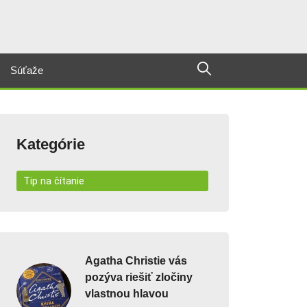
Súťaže
Kategórie
Tip na čítanie
Agatha Christie vás
pozýva riešiť zločiny
vlastnou hlavou