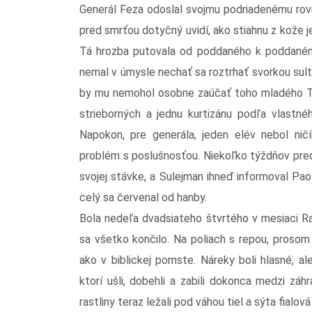
Generál Feza odoslal svojmu podriadenému rovn
pred smrťou dotyčný uvidí, ako stiahnu z kože 
Tá hrozba putovala od poddaného k poddanému
nemal v úmysle nechať sa roztrhať svorkou sult
by mu nemohol osobne zaúčať toho mladého Tal
strieborných a jednu kurtizánu podľa vlastné
Napokon, pre generála, jeden elév nebol n
problém s poslušnosťou. Niekoľko týždňov predt
svojej stávke, a Sulejman ihneď informoval Pao
celý sa červenal od hanby.
Bola nedeľa dvadsiateho štvrtého v mesiaci Ra
sa všetko končilo. Na poliach s repou, prosom
ako v biblickej pomste. Náreky boli hlasné, al
ktorí ušli, dobehli a zabili dokonca medzi zá
rastliny teraz ležali pod váhou tiel a sýta fialov