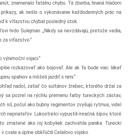
 minút, znamenalo fatálnu chybu. Tá zberba, hnaná hladom
príkazy, ak nešlo o vykonávanie každodenných prác na
keď k víťazstvu chýbal posledný útok.
ľovi hrdo Sulejman. „Nikdy sa nevzdávajú, pretože vedia,
e za víťazstvo.“
 výnimoční vojaci.“
pšie rozkazovať ako bojovať. Ale ak ťa bude viac lákať
pinu spahiov a môžeš jazdiť s nimi.“
hľad nadol, zatiaľ čo sultánov žrebec, ktorého držal za
ý sa pozrel na rýchlu premenu farby tureckých zástav,
h síl, počul ako bubny regimentov zvyšujú rytmus, videl
ch nepriateľov. Lukostrelci vypustili mračná šípov, ktoré
to zmätené ako roj kobyliek zachvátila panika. Tureckí
i v cvale a úplne obkľúčili Celalovo vojsko.