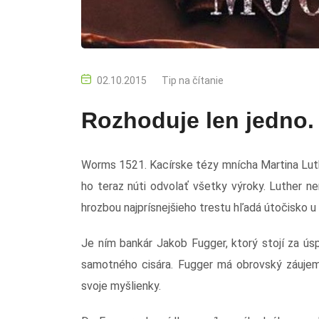
02.10.2015
Tip na čítanie
Rozhoduje len jedno.
Worms 1521. Kacírske tézy mnícha Martina Luthe
ho teraz núti odvolať všetky výroky. Luther nem
hrozbou najprísnejšieho trestu hľadá útočisko u
Je ním bankár Jakob Fugger, ktorý stojí za ú
samotného cisára. Fugger má obrovský záujem,
svoje myšlienky.