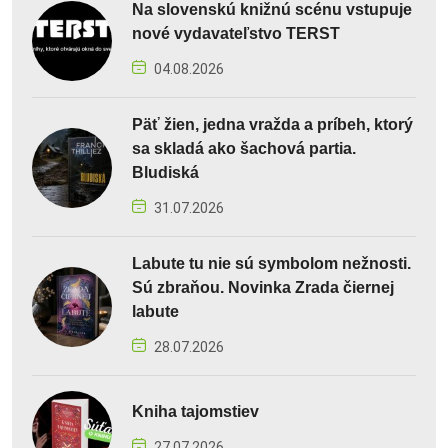
Na slovenskú knižnú scénu vstupuje
nové vydavateľstvo TERST
04.08.2026
Päť žien, jedna vražda a príbeh, ktorý
sa skladá ako šachová partia.
Bludiská
31.07.2026
Labute tu nie sú symbolom nežnosti.
Sú zbraňou. Novinka Zrada čiernej
labute
28.07.2026
Kniha tajomstiev
27.07.2026