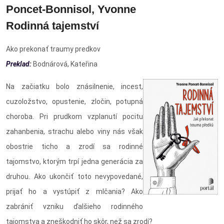
Poncet-Bonnisol, Yvonne
Rodinná tajemství
Ako prekonať traumy predkov
Preklad:
Bodnárová, Kateřina
Na začiatku bolo znásilnenie, incest,
cuzoložstvo, opustenie, zločin, potupná
choroba. Pri prudkom vzplanutí pocitu
zahanbenia, strachu alebo viny nás však
obostrie ticho a zrodí sa rodinné
tajomstvo, ktorým trpí jedna generácia za
druhou. Ako ukončiť toto nevypovedané,
prijať ho a vystúpiť z mlčania? Ako
zabrániť vzniku ďalšieho rodinného
tajomstva a zneškodniť ho skôr, než sa zrodí?