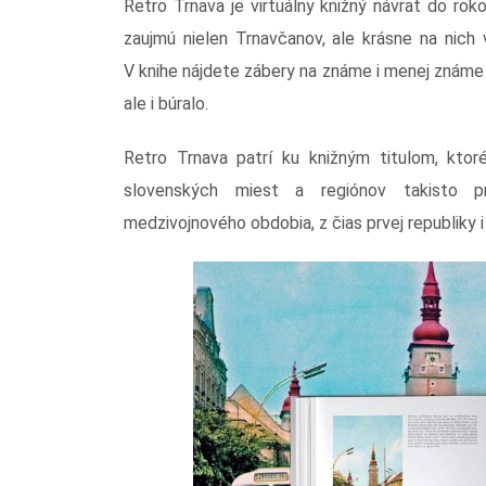
Retro Trnava je virtuálny knižný návrat do r
zaujmú nielen Trnavčanov, ale krásne na nich v
V knihe nájdete zábery na známe i menej známe
ale i búralo.
Retro Trnava patrí ku knižným titulom, ktoré
slovenských miest a regiónov takisto p
medzivojnového obdobia, z čias prvej republiky i 