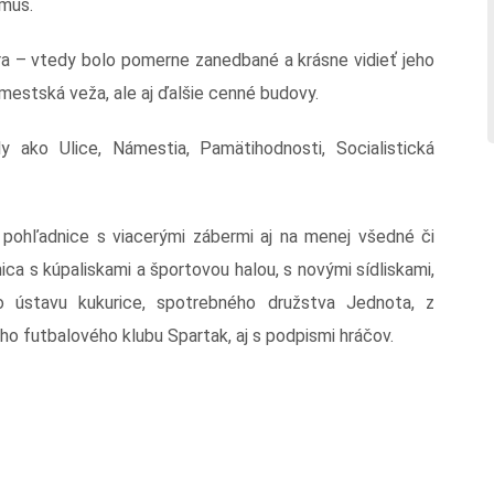
zmus.
tra – vtedy bolo pomerne zanedbané a krásne vidieť jeho
stská veža, ale aj ďalšie cenné budovy.
y ako Ulice, Námestia, Pamätihodnosti, Socialistická
é pohľadnice s viacerými zábermi aj na menej všedné či
ca s kúpaliskami a športovou halou, s novými sídliskami,
 ústavu kukurice, spotrebného družstva Jednota, z
o futbalového klubu Spartak, aj s podpismi hráčov.