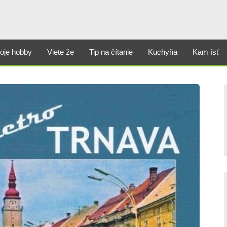
oje hobby
Viete že
Tip na čítanie
Kuchyňa
Kam ísť