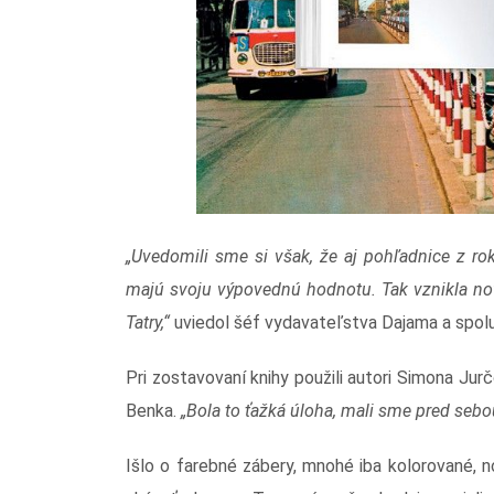
„Uvedomili sme si však, že aj pohľadnice z ro
majú svoju výpovednú hodnotu. Tak vznikla nov
Tatry,“
uviedol šéf vydavateľstva Dajama a spolua
Pri zostavovaní knihy použili autori Simona Jur
Benka.
„Bola to ťažká úloha, mali sme pred sebo
Išlo o farebné zábery, mnohé iba kolorované, 