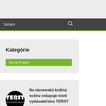
Súťaže
Kategórie
Tip na čítanie
Na slovenskú knižnú
scénu vstupuje nové
vydavateľstvo TERST