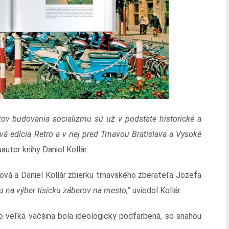
kov budovania socializmu sú už v podstate historické a
á edícia Retro a v nej pred Trnavou Bratislava a Vysoké
utor knihy Daniel Kollár.
čová a Daniel Kollár zbierku trnavského zberateľa Jozefa
u na výber tisícku záberov na mesto,“
uviedol Kollár.
no veľká väčšina bola ideologicky podfarbená, so snahou