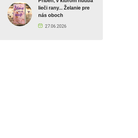
Príbeh, v ktorom hudba
lieči rany... Želanie pre
nás oboch
27.06.2026