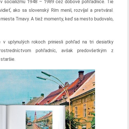
okov socializmu 1948 – 1989 cez dobové pohľadnice. Tie
idieť, ako sa slovenský Rím menil, rozvíjal a pretváral.
 miesta Trnavy. A tiež momenty, keď sa mesto budovalo,
 v uplynulých rokoch priniesli pohľad na tri desiatky
rostredníctvom pohľadníc, avšak predovšetkým z
staršie.