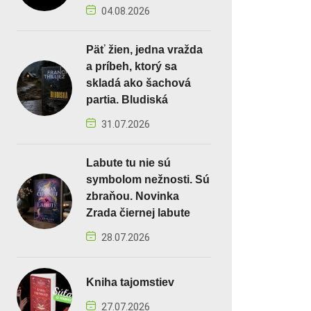
04.08.2026
Päť žien, jedna vražda
a príbeh, ktorý sa
skladá ako šachová
partia. Bludiská
31.07.2026
Labute tu nie sú
symbolom nežnosti. Sú
zbraňou. Novinka
Zrada čiernej labute
28.07.2026
Kniha tajomstiev
27.07.2026