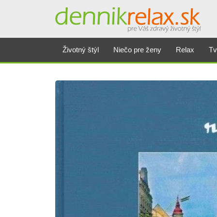
Životný štýl
Niečo pre ženy
Relax
Tv