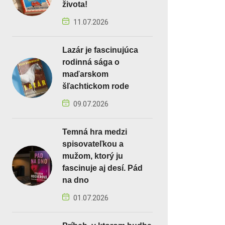
života!
11.07.2026
Lazár je fascinujúca
rodinná sága o
maďarskom
šľachtickom rode
09.07.2026
Temná hra medzi
spisovateľkou a
mužom, ktorý ju
fascinuje aj desí. Pád
na dno
01.07.2026