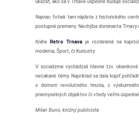
ukázať, ako sa v Trnave úspešne buduje sociali
Najviac fotiek tam nájdete z historického cen
postupné premeny. Nechýba dominanta Trnavy me
Kniha
Retro Trnava
je rozdelená na kapitol
moderna, Šport, či Kuriozity.
V socializme vychádzali hlavne tzv. okienkov
nečakané témy. Napríklad sa dala kúpiť pohľadni
s domom revolučného hnutia, z výskumného
priemyselných objektov či vtedy veľmi úspešnéh
Milan Buno, knižný publicista