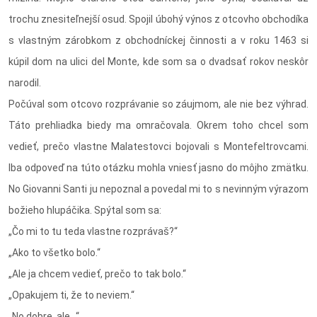
trochu znesiteľnejší osud. Spojil úbohý výnos z otcovho obchodíka
s vlastným zárobkom z obchodníckej činnosti a v roku 1463 si
kúpil dom na ulici del Monte, kde som sa o dvadsať rokov neskôr
narodil.
Počúval som otcovo rozprávanie so záujmom, ale nie bez výhrad.
Táto prehliadka biedy ma omračovala. Okrem toho chcel som
vedieť, prečo vlastne Malatestovci bojovali s Montefeltrovcami.
Iba odpoveď na túto otázku mohla vniesť jasno do môjho zmätku.
No Giovanni Santi ju nepoznal a povedal mi to s nevinným výrazom
božieho hlupáčika. Spýtal som sa:
„Čo mi to tu teda vlastne rozprávaš?“
„Ako to všetko bolo.“
„Ale ja chcem vedieť, prečo to tak bolo.“
„Opakujem ti, že to neviem.“
„No dobre, ale…“