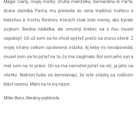
Mágie Ciarly, mojej matky. Druhá manželka, Bernardina di Parte,
dcéra zlatníka Pietra, mu priniesla do vena tradičnú truhlicu s
bielizňou a trochu florénov, ktorých však bolo menej, ako bývalo
zvykom. Biedna nádielka, ale smutný žrebec sa s ňou musel
uspokojiť. Už-už som sa ho chcel opýtať, prečo sa znovu oženil. Z
mojej strany celkom oprávnená otázka. Aj keby mi neodpovedal,
musel som sa ho pýtať na to, čo ma zaujímalo. Bol som jeho syn a
mal som na to právo. On sa ma nemohol pýtať na nič, ja jeho na
všetko. Niektorí ľudia sa domnievajú, že isté otázky sa rodičom
klásť nesmú. Mám na to iný názor.
Milan Buno, literárny publicista