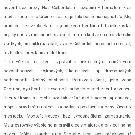
hovoriť bez hrôzy. Nad Colbordolom, ležiacim v hornatom kraji
medzi Pesarom a Urbinom, sa rozpútalo besnenie nepriateľa. Môj
pradedo Peruzzolo Santi a jeho žena Gentilina Urbinelli zostali
nejaký čas v zrúcaninách svojho domu, no keďže sa napriek úsiliu
všetkých, čo unikli masakre, život v Colbordole nepodarilo obnoviť,
rozhodli sa presťahovať do Urbina.
Toto všetko mi otec rozprával s nekonečným množstvom
pozoruhodných, dojímavých, komických aj dramatických
podrobností. Drobný obchodník Peruzzolo Santi, jeho žena
Gentilina, syn Sante a nevesta Elisabetta museli začať odznovu.
Hoci v Urbine sa mohli ako-tak držať nad hladinou aj chudáci,
môjmu prastarému otcovi sa nedarilo postaviť na nohy. Živoril v
mestečku Montefeltrovcov bez výnosnejšieho zamestnania.
Malatestovské výboje ho pripravili o celý majetok a priviedli ho na
mizinu. Môjho starého otca Santeho, jeho syna, očakával už