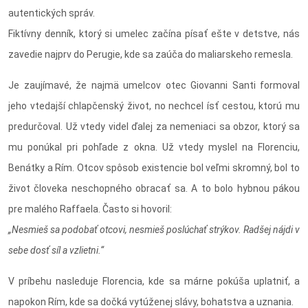
autentických správ.
Fiktívny denník, ktorý si umelec začína písať ešte v detstve, nás
zavedie najprv do Perugie, kde sa zaúča do maliarskeho remesla.
Je zaujímavé, že najmä umelcov otec Giovanni Santi formoval
jeho vtedajší chlapčenský život, no nechcel ísť cestou, ktorú mu
predurčoval. Už vtedy videl ďalej za nemeniaci sa obzor, ktorý sa
mu ponúkal pri pohľade z okna. Už vtedy myslel na Florenciu,
Benátky a Rím. Otcov spôsob existencie bol veľmi skromný, bol to
život človeka neschopného obracať sa. A to bolo hybnou pákou
pre malého Raffaela. Často si hovoril:
„Nesmieš sa podobať otcovi, nesmieš poslúchať strýkov. Radšej nájdi v
sebe dosť síl a vzlietni.“
V príbehu nasleduje Florencia, kde sa márne pokúša uplatniť, a
napokon Rím, kde sa dočká vytúženej slávy, bohatstva a uznania.