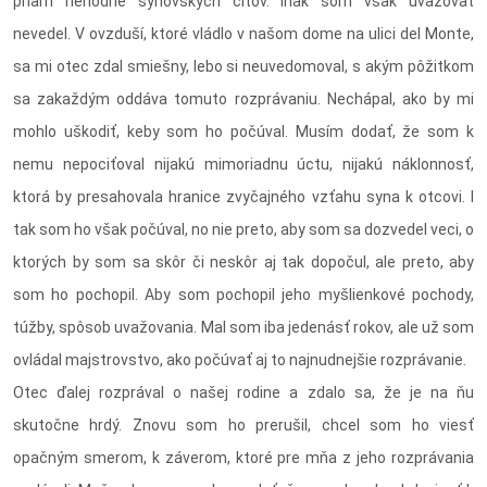
priam nehodné synovských citov. Inak som však uvažovať
nevedel. V ovzduší, ktoré vládlo v našom dome na ulici del Monte,
sa mi otec zdal smiešny, lebo si neuvedomoval, s akým pôžitkom
sa zakaždým oddáva tomuto rozprávaniu. Nechápal, ako by mi
mohlo uškodiť, keby som ho počúval. Musím dodať, že som k
nemu nepociťoval nijakú mimoriadnu úctu, nijakú náklonnosť,
ktorá by presahovala hranice zvyčajného vzťahu syna k otcovi. I
tak som ho však počúval, no nie preto, aby som sa dozvedel veci, o
ktorých by som sa skôr či neskôr aj tak dopočul, ale preto, aby
som ho pochopil. Aby som pochopil jeho myšlienkové pochody,
túžby, spôsob uvažovania. Mal som iba jedenásť rokov, ale už som
ovládal majstrovstvo, ako počúvať aj to najnudnejšie rozprávanie.
Otec ďalej rozprával o našej rodine a zdalo sa, že je na ňu
skutočne hrdý. Znovu som ho prerušil, chcel som ho viesť
opačným smerom, k záverom, ktoré pre mňa z jeho rozprávania