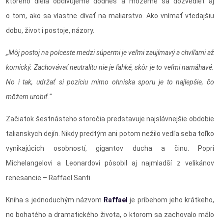
ktorého diela obdivujeme dodnes a môžeme sa dozvedieť aj
o tom, ako sa vlastne dívať na maliarstvo. Ako vnímať vtedajšiu
dobu, život i postoje, názory.
„Môj postoj na polceste medzi súpermi je veľmi zaujímavý a chvíľami až
komický. Zachovávať neutralitu nie je ľahké, skôr je to veľmi namáhavé.
No i tak, udržať si pozíciu mimo ohniska sporu je to najlepšie, čo
môžem urobiť.“
Začiatok šestnásteho storočia predstavuje najslávnejšie obdobie
talianskych dejín. Nikdy predtým ani potom nežilo vedľa seba toľko
vynikajúcich osobností, gigantov ducha a činu. Popri
Michelangelovi a Leonardovi pôsobil aj najmladší z velikánov
renesancie – Raffael Santi.
Kniha s jednoduchým názvom
Raffael
je príbehom jeho krátkeho,
no bohatého a dramatického života, o ktorom sa zachovalo málo