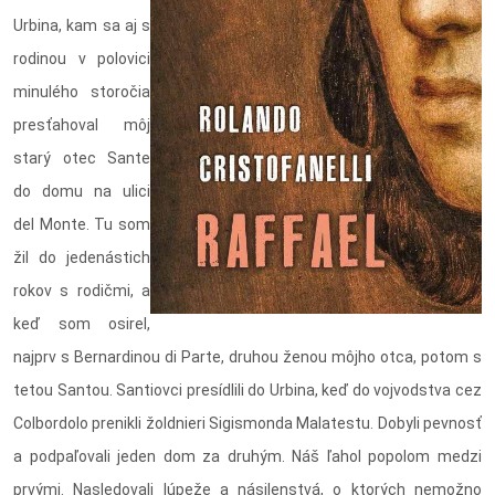
Urbina, kam sa aj s
rodinou v polovici
minulého storočia
presťahoval môj
starý otec Sante
do domu na ulici
del Monte. Tu som
žil do jedenástich
rokov s rodičmi, a
keď som osirel,
najprv s Bernardinou di Parte, druhou ženou môjho otca, potom s
tetou Santou. Santiovci presídlili do Urbina, keď do vojvodstva cez
Colbordolo prenikli žoldnieri Sigismonda Malatestu. Dobyli pevnosť
a podpaľovali jeden dom za druhým. Náš ľahol popolom medzi
prvými. Nasledovali lúpeže a násilenstvá, o ktorých nemožno