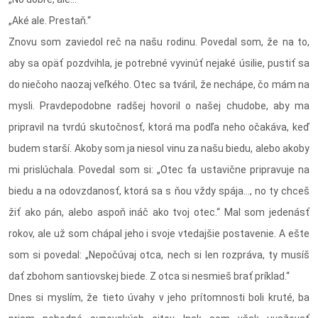
„Aké ale. Prestaň.“
Znovu som zaviedol reč na našu rodinu. Povedal som, že na to,
aby sa opäť pozdvihla, je potrebné vyvinúť nejaké úsilie, pustiť sa
do niečoho naozaj veľkého. Otec sa tváril, že nechápe, čo mám na
mysli. Pravdepodobne radšej hovoril o našej chudobe, aby ma
pripravil na tvrdú skutočnosť, ktorá ma podľa neho očakáva, keď
budem starší. Akoby som ja niesol vinu za našu biedu, alebo akoby
mi prislúchala. Povedal som si: „Otec ťa ustavične pripravuje na
biedu a na odovzdanosť, ktorá sa s ňou vždy spája…, no ty chceš
žiť ako pán, alebo aspoň ináč ako tvoj otec.“ Mal som jedenásť
rokov, ale už som chápal jeho i svoje vtedajšie postavenie. A ešte
som si povedal: „Nepočúvaj otca, nech si len rozpráva, ty musíš
dať zbohom santiovskej biede. Z otca si nesmieš brať príklad.“
Dnes si myslím, že tieto úvahy v jeho prítomnosti boli kruté, ba