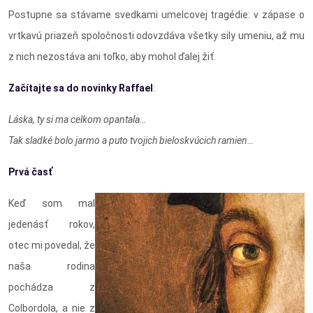
Postupne sa stávame svedkami umelcovej tragédie: v zápase o
vrtkavú priazeň spoločnosti odovzdáva všetky sily umeniu, až mu
z nich nezostáva ani toľko, aby mohol ďalej žiť.
Začítajte sa do novinky Raffael
:
Láska, ty si ma celkom opantala…
Tak sladké bolo jarmo a puto tvojich bieloskvúcich ramien…
Prvá časť
Keď som mal
jedenásť rokov,
otec mi povedal, že
naša rodina
pochádza z
Colbordola, a nie z