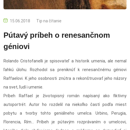
15.06.2018
Tip na čítanie
Pútavý príbeh o renesančnom
géniovi
Rolando Cristofanelli je spisovateľ a historik umenia, ale nemal
ľahkú úlohu. Rozhodol sa preniknúť k renesančnému géniovi
Raffaelovi. K jeho osobnosti znútra a rekonštruovať jeho názory
na svet, ľudí i umenie.
Príbeh Raffael je životopisný román napísaný ako fiktívny
autoportrét. Autor ho rozdelil na niekoľko častí podľa miest
pobytu a tvorby tohto geniálneho umelca. Urbino, Perugia,
Florencia, Rím... Príbeh je pútavým rozprávaním o umelcovi,