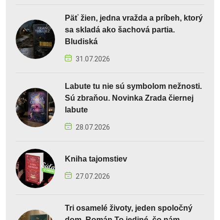
Päť žien, jedna vražda a príbeh, ktorý
sa skladá ako šachová partia.
Bludiská
31.07.2026
Labute tu nie sú symbolom nežnosti.
Sú zbraňou. Novinka Zrada čiernej
labute
28.07.2026
Kniha tajomstiev
27.07.2026
Tri osamelé životy, jeden spoločný
dom. Román To jediné, čo nám