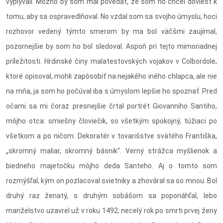
vyplývali. Možno by som mal povedať, že som ho chcel doviesť k
tomu, aby sa ospravedlňoval. No vzdal som sa svojho úmyslu, hoci
rozhovor vedený týmto smerom by ma bol väčšmi zaujímal,
pozornejšie by som ho bol sledoval. Aspoň pri tejto mimoriadnej
príležitosti. Hrdinské činy malatestovských vojakov v Colbordole,
ktoré opisoval, mohli zapôsobiť na nejakého iného chlapca, ale nie
na mňa, ja som ho počúval iba s úmyslom lepšie ho spoznať. Pred
očami sa mi čoraz presnejšie črtal portrét Giovanniho Santiho,
môjho otca: smiešny človiečik, so všetkým spokojný, túžiaci po
všetkom a po ničom. Dekoratér v tovarišstve svätého Františka,
„skromný maliar, skromný básnik“. Verný strážca myšlienok a
biedneho majetočku môjho deda Santeho. Aj o tomto som
rozmýšľal, kým on pozlacoval svietniky a zhováral sa so mnou. Bol
druhý raz ženatý, s druhým sobášom sa poponáhľal, lebo
manželstvo uzavrel už v roku 1492, necelý rok po smrti prvej ženy