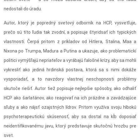
nedostali do úradu.
Autor, ktorý je popredný svetový odborník na HCP, vysvetľuje,
prečo sú títo ľudia tak zvodní, a popisuje štyridsať ich typických
vlastností. Čerpá pritom z príkladov od Hitlera, Stalina, Maa a
Nixona po Trumpa, Madura a Putina a ukazuje, ako problematickí
politici vymýšľajú nepriateľov a vyrábajú falošné krízy, aby sa mohli
vykresliť ako jediná hrdinská postava, ktorá sa s nimi dokáže
vysporiadať, a to navzdory vlastnej neschopnosti problémy
skutoče riešiť. Autor tiež popisuje nejlepšie spôsoby, ako odhaliť
HCP ako šarlatánov, ako reagovať na ich prázdne a zavádzajúce
sľuby a ako nájsť ozajstných lídrov. Pritom využíva svoju hlbokú
psychoterapeutickú skúsenosť, aby sa dostal na kĺb doposiaľ
neidentifikovanému javu, ktorý predstavuje skutočnú hrozbu pre
svet.