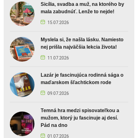
Sicília, svadba a muž, na ktorého by
mala zabudnúť. Lenže to nejde!
15.07.2026
Myslela si, že našla lásku. Namiesto
nej prišla najväčšia lekcia života!
11.07.2026
Lazár je fascinujúca rodinná sága o
maďarskom šľachtickom rode
09.07.2026
Temná hra medzi spisovateľkou a
mužom, ktorý ju fascinuje aj desí.
Pád na dno
01.07.2026