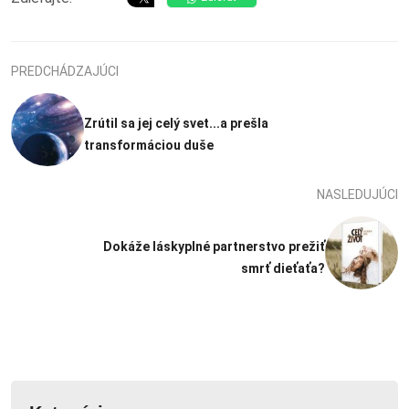
PREDCHÁDZAJÚCI
Zrútil sa jej celý svet...a prešla
transformáciou duše
NASLEDUJÚCI
Dokáže láskyplné partnerstvo prežiť
smrť dieťaťa?