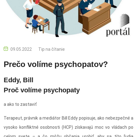
09.05.2022
Tip na čítanie
Prečo volíme psychopatov?
Eddy, Bill
Proč volíme psychopaty
a ako to zastaviť
Terapeut, právnik a mediátor Bill Eddy popisuje, ako nebezpečné a
vysoko konfliktné osobnosti (HCP) získavajú moc vo vládach po
celom svete – a čo môžu občania urobiť, aby sa títo ľudia