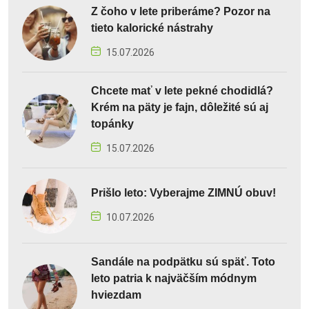
Z čoho v lete priberáme? Pozor na
tieto kalorické nástrahy
15.07.2026
Chcete mať v lete pekné chodidlá?
Krém na päty je fajn, dôležité sú aj
topánky
15.07.2026
Prišlo leto: Vyberajme ZIMNÚ obuv!
10.07.2026
Sandále na podpätku sú späť. Toto
leto patria k najväčším módnym
hviezdam