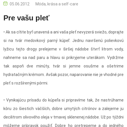
05.06.2012
Móda, krása a self-care
Pre vašu pleť
• Ak sa cítite byť unavená a ani vaša pleť nevyzerá sviežo, doprajte
si na tvár medovkový parný kúpeľ. Jednu navršenú polievkovú
lyžicu tejto drogy prelejeme v širšej nádobe štvrť litrom vody,
nahneme sa nad paru a hlavu si prikryjeme uterákom. Vydržme
tak aspoň dve minúty, tvár si jemne osušme a ošetrime
hydratačným krémom. Avšak pozor, naparovanie nie je vhodné pre
pleť s rozšírenými pórmi.
• Vynikajúcu prísadu do kúpeľa si pripravíme tak, že nastrúhame
kôru zo šiestich väčších, dobre umytých citrónov a zalejeme ju
decilitrom olivového oleja v tmavej sklenenej nádobe. Už po týždni
môžeme prípravok použiť. Dobre ho pretrepeme a do jedného