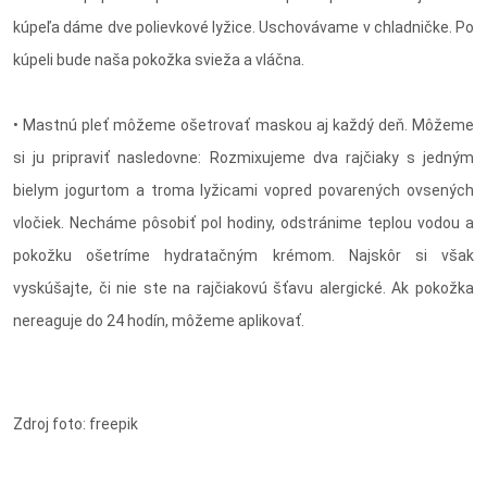
kúpeľa dáme dve polievkové lyžice. Uschovávame v chladničke. Po
kúpeli bude naša pokožka svieža a vláčna.
• Mastnú pleť môžeme ošetrovať maskou aj každý deň. Môžeme
si ju pripraviť nasledovne: Rozmixujeme dva rajčiaky s jedným
bielym jogurtom a troma lyžicami vopred povarených ovsených
vločiek. Necháme pôsobiť pol hodiny, odstránime teplou vodou a
pokožku ošetríme hydratačným krémom. Najskôr si však
vyskúšajte, či nie ste na rajčiakovú šťavu alergické. Ak pokožka
nereaguje do 24 hodín, môžeme aplikovať.
Zdroj foto: freepik