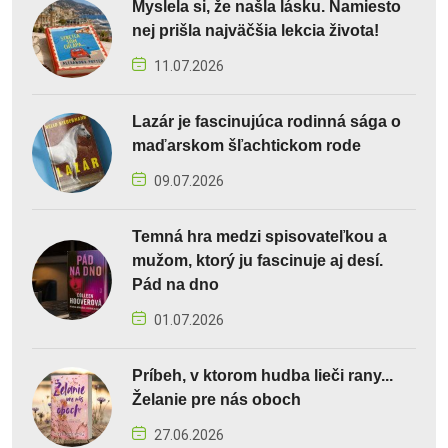
Myslela si, že našla lásku. Namiesto
nej prišla najväčšia lekcia života!
11.07.2026
Lazár je fascinujúca rodinná sága o
maďarskom šľachtickom rode
09.07.2026
Temná hra medzi spisovateľkou a
mužom, ktorý ju fascinuje aj desí.
Pád na dno
01.07.2026
Príbeh, v ktorom hudba lieči rany...
Želanie pre nás oboch
27.06.2026