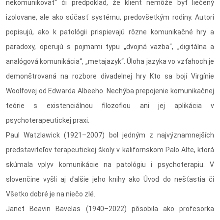
nekomunikovať“ či predpoklad, že klient nemôže byť liečený
izolovane, ale ako súčasť systému, predovšetkým rodiny. Autori
popisujú, ako k patológii prispievajú rôzne komunikačné hry a
paradoxy, operujú s pojmami typu „dvojná väzba“, „digitálna a
analógová komunikácia“, „metajazyk“. Úloha jazyka vo vzťahoch je
demonštrovaná na rozbore divadelnej hry Kto sa bojí Virgínie
Woolfovej od Edwarda Albeeho. Nechýba prepojenie komunikačnej
teórie s existenciálnou filozofiou ani jej aplikácia v
psychoterapeutickej praxi.
Paul Watzlawick (1921–2007) bol jedným z najvýznamnejších
predstaviteľov terapeutickej školy v kalifornskom Palo Alte, ktorá
skúmala vplyv komunikácie na patológiu i psychoterapiu. V
slovenčine vyšli aj ďalšie jeho knihy ako Úvod do nešťastia či
Všetko dobré je na niečo zlé.
Janet Beavin Bavelas (1940–2022) pôsobila ako profesorka