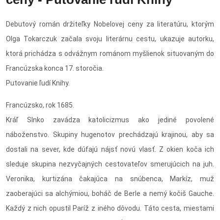
Debutový román držiteľky Nobelovej ceny za literatúru, ktorým
Olga Tokarczuk začala svoju literárnu cestu, ukazuje autorku,
ktorá prichádza s odvážnym románom myšlienok situovaným do
Francúzska konca 17. storočia.
Putovanie ľudí Knihy.
Francúzsko, rok 1685.
Kráľ Slnko zavádza katolicizmus ako jediné povolené
náboženstvo. Skupiny hugenotov prechádzajú krajinou, aby sa
dostali na sever, kde dúfajú nájsť novú vlasť. Z okien koča ich
sleduje skupina nezvyčajných cestovateľov smerujúcich na juh.
Veronika, kurtizána čakajúca na snúbenca, Markíz, muž
zaoberajúci sa alchýmiou, boháč de Berle a nemý kočiš Gauche.
Každý z nich opustil Paríž z iného dôvodu. Táto cesta, miestami