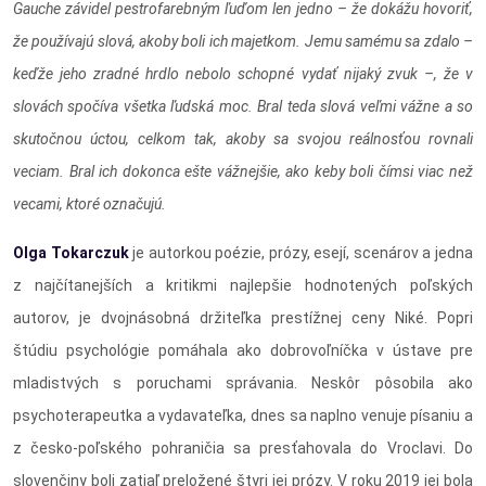
Gauche závidel pestrofarebným ľuďom len jedno – že dokážu hovoriť,
že používajú slová, akoby boli ich majetkom. Jemu samému sa zdalo –
keďže jeho zradné hrdlo nebolo schopné vydať nijaký zvuk –, že v
slovách spočíva všetka ľudská moc. Bral teda slová veľmi vážne a so
skutočnou úctou, celkom tak, akoby sa svojou reálnosťou rovnali
veciam. Bral ich dokonca ešte vážnejšie, ako keby boli čímsi viac než
vecami, ktoré označujú.
Olga Tokarczuk
je autorkou poézie, prózy, esejí, scenárov a jedna
z najčítanejších a kritikmi najlepšie hodnotených poľských
autorov, je dvojnásobná držiteľka prestížnej ceny Niké. Popri
štúdiu psychológie pomáhala ako dobrovoľníčka v ústave pre
mladistvých s poruchami správania. Neskôr pôsobila ako
psychoterapeutka a vydavateľka, dnes sa naplno venuje písaniu a
z česko-poľského pohraničia sa presťahovala do Vroclavi. Do
slovenčiny boli zatiaľ preložené štyri jej prózy. V roku 2019 jej bola