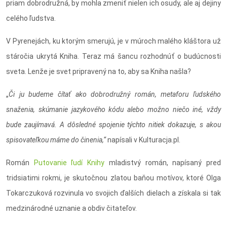
priam dobrodružná, by mohla zmeniť nielen ich osudy, ale aj dejiny
celého ľudstva.
V Pyrenejách, ku ktorým smerujú, je v múroch malého kláštora už
stáročia ukrytá Kniha. Teraz má šancu rozhodnúť o budúcnosti
sveta. Lenže je svet pripravený na to, aby sa Kniha našla?
„
Či ju budeme čítať ako dobrodružný román, metaforu ľudského
snaženia, skúmanie jazykového kódu alebo možno niečo iné, vždy
bude zaujímavá. A dôsledné spojenie týchto nitiek dokazuje, s akou
spisovateľkou máme do činenia,“
napísali v Kulturacja.pl.
Román
Putovanie ľudí Knihy
mladistvý román, napísaný pred
tridsiatimi rokmi, je skutočnou zlatou baňou motívov, ktoré Olga
Tokarczuková rozvinula vo svojich ďalších dielach a získala si tak
medzinárodné uznanie a obdiv čitateľov.