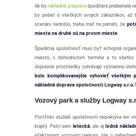
Ak by
nákladná preprava
špeditéra prebiehala 
by prišiel o všetkých svojich zákazníkov, a
scenáru nedošlo, treba mať na pamäti, že
pot
miesta na druhé sú na prvom mieste
.
Špedičná spoločnosť musí byť schopná organiz
miesto, v dohodnutom termíne a to všetko 
dopravné prostriedky zohrávajú významnú úloh
bolo komplikovanejšie vyhovieť všetkým 
nákladná doprava spoločnosti Logway s.r.o.
Vozový park a služby Logway s.r
Portfólio služieb spoločnosti nepokrýva len v
krajín). Patrí sem
letecká
, ale aj
lodná náklad
efektívnym vozovým parkom. Ide o najbežnejši