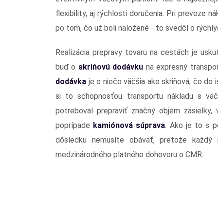
flexibility, aj rýchlosti doručenia. Pri prevoze 
po tom, čo už boli naložené - to svedčí o rýchl
Realizácia prepravy tovaru na cestách je usk
buď o
skriňovú dodávku
na expresný transpor
dodávka
je o niečo väčšia ako skriňová, čo do i
si to schopnosťou transportu nákladu s väč
potreboval prepraviť značný objem zásielky, 
poprípade
kamiónová súprava
. Ako je to s 
dôsledku nemusíte obávať, pretože každý 
medzinárodného platného dohovoru o CMR.