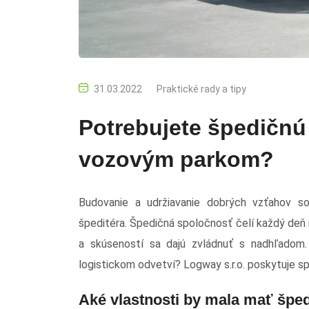
31.03.2022
Praktické rady a tipy
Potrebujete špedičnú 
vozovým parkom?
Budovanie a udržiavanie dobrých vzťahov so
špeditéra. Špedičná spoločnosť čelí každý deň
a skúseností sa dajú zvládnuť s nadhľadom
logistickom odvetví? Logway s.r.o. poskytuje sp
Aké vlastnosti by mala mať špe