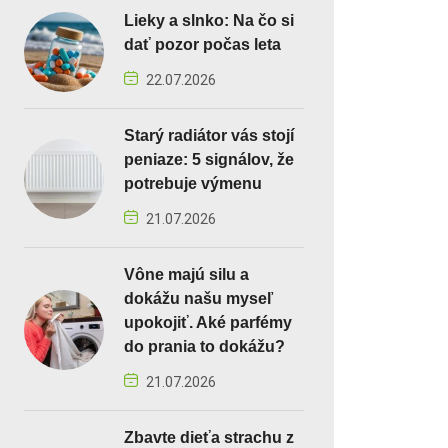
Lieky a slnko: Na čo si
dať pozor počas leta
22.07.2026
Starý radiátor vás stojí
peniaze: 5 signálov, že
potrebuje výmenu
21.07.2026
Vône majú silu a
dokážu našu myseľ
upokojiť. Aké parfémy
do prania to dokážu?
21.07.2026
Zbavte dieťa strachu z