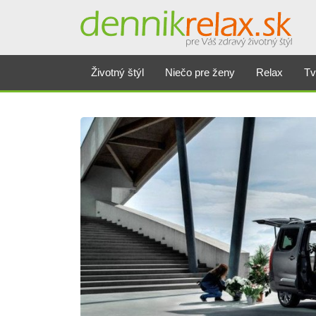
Životný štýl
Niečo pre ženy
Relax
Tv