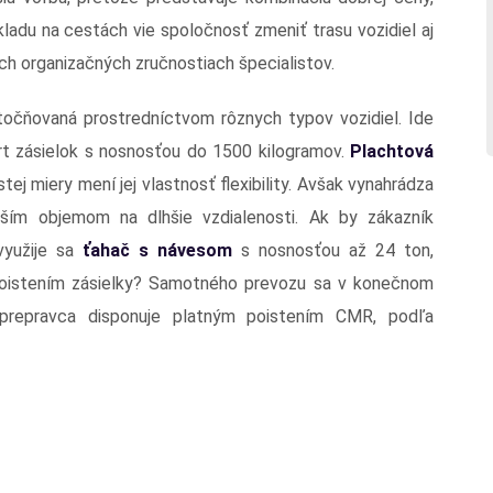
nákladu na cestách vie spoločnosť zmeniť trasu vozidiel aj
ych organizačných zručnostiach špecialistov.
utočňovaná prostredníctvom rôznych typov vozidiel. Ide
t zásielok s nosnosťou do 1500 kilogramov.
Plachtová
stej miery mení jej vlastnosť flexibility. Avšak vynahrádza
ším objemom na dlhšie vzdialenosti. Ak by zákazník
využije sa
ťahač s návesom
s nosnosťou až 24 ton,
poistením zásielky? Samotného prevozu sa v konečnom
prepravca disponuje platným poistením CMR, podľa