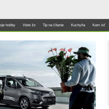
oje hobby
Viete že
Tip na čítanie
Kuchyňa
Kam ísť