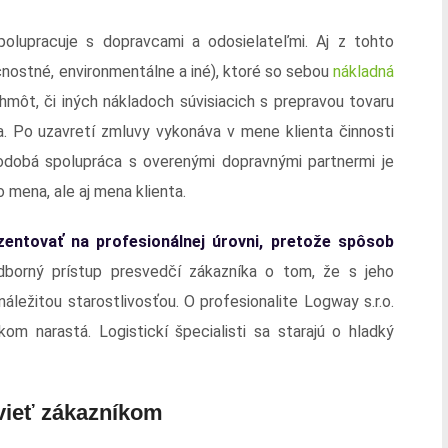
olupracuje s dopravcami a odosielateľmi. Aj z tohto
nostné, environmentálne a iné), ktoré so sebou
nákladná
môt, či iných nákladoch súvisiacich s prepravou tovaru
a. Po uzavretí zmluvy vykonáva v mene klienta činnosti
dobá spolupráca s overenými dopravnými partnermi je
 mena, ale aj mena klienta.
zentovať na profesionálnej úrovni, pretože spôsob
borný prístup presvedčí zákazníka o tom, že s jeho
ežitou starostlivosťou. O profesionalite Logway s.r.o.
om narastá. Logistickí špecialisti sa starajú o hladký
vieť zákazníkom