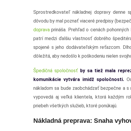
Sprostredkovateľ nákladnej dopravy denne sp
dôvodu by mal poznať viaceré predpisy (bezpeč
doprava
prináša. Prehľad o cenách pohonných h
patrí medzi ďalšiu vlastnosť dobrého špeditér
spojené s jeho dodávateľským reťazcom. Dlho
dôležitá, aby nedošlo k poškodeniu nielen svojho
Špedičná spoločnosť
by sa tiež mala repre
komunikácie vytvára imidž spoločnosti.
Od
nákladom sa bude zaobchádzať bezpečne a s nál
vypovedá aj veľká klientela, ktorá každým rok
priebeh všetkých služieb, ktoré ponúkajú.
Nákladná preprava: Snaha vyho