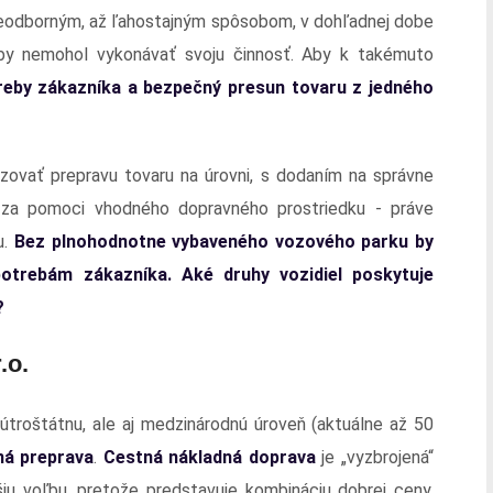
neodborným, až ľahostajným spôsobom, v dohľadnej dobe
ž by nemohol vykonávať svoju činnosť. Aby k takémuto
reby zákazníka a bezpečný presun tovaru z jedného
ovať prepravu tovaru na úrovni, s dodaním na správne
za pomoci vhodného dopravného prostriedku - práve
u.
Bez plnohodnotne vybaveného vozového parku by
potrebám zákazníka. Aké druhy vozidiel poskytuje
?
.o.
nútroštátnu, ale aj medzinárodnú úroveň (aktuálne až 50
ná preprava
.
Cestná nákladná doprava
je „vyzbrojená“
u voľbu, pretože predstavuje kombináciu dobrej ceny,