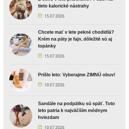
tieto kalorické nástrahy
15.07.2026
Chcete mať v lete pekné chodidlá?
Krém na päty je fajn, dôležité sú aj
topánky
15.07.2026
Prišlo leto: Vyberajme ZIMNÚ obuv!
10.07.2026
Sandále na podpätku sú späť. Toto
leto patria k najväčším módnym
hviezdam
10.07.2026