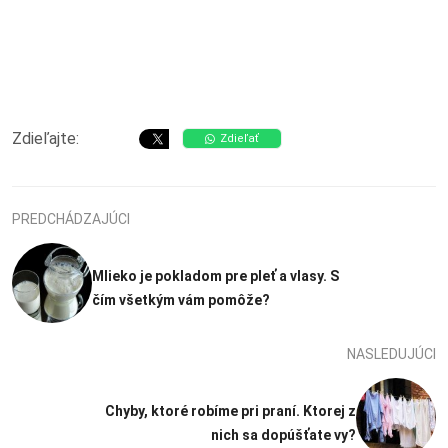
Zdieľajte:
Zdieľať
PREDCHÁDZAJÚCI
Mlieko je pokladom pre pleť a vlasy. S
čím všetkým vám pomôže?
NASLEDUJÚCI
Chyby, ktoré robíme pri praní. Ktorej z
nich sa dopúšťate vy?