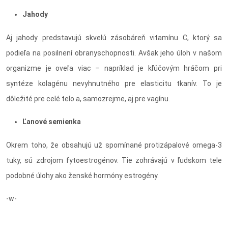
Jahody
Aj jahody predstavujú skvelú zásobáreň vitamínu C, ktorý sa
podieľa na posilnení obranyschopnosti. Avšak jeho úloh v našom
organizme je oveľa viac – napríklad je kľúčovým hráčom pri
syntéze kolagénu nevyhnutného pre elasticitu tkanív. To je
dôležité pre celé telo a, samozrejme, aj pre vagínu.
Ľanové semienka
Okrem toho, že obsahujú už spomínané protizápalové omega-3
tuky, sú zdrojom fytoestrogénov. Tie zohrávajú v ľudskom tele
podobné úlohy ako ženské hormóny estrogény.
-w-