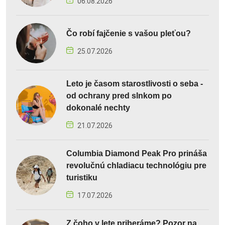
06.08.2026
Čo robí fajčenie s vašou pleťou?
25.07.2026
Leto je časom starostlivosti o seba -
od ochrany pred slnkom po
dokonalé nechty
21.07.2026
Columbia Diamond Peak Pro prináša
revolučnú chladiacu technológiu pre
turistiku
17.07.2026
Z čoho v lete priberáme? Pozor na