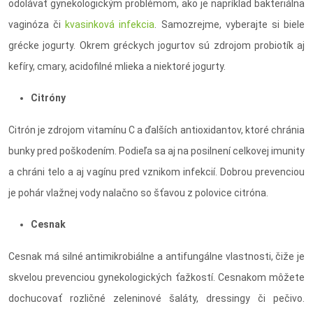
odolávať gynekologickým problémom, ako je napríklad bakteriálna
vaginóza či
kvasinková infekcia
. Samozrejme, vyberajte si biele
grécke jogurty. Okrem gréckych jogurtov sú zdrojom probiotík aj
kefíry, cmary, acidofilné mlieka a niektoré jogurty.
Citróny
Citrón je zdrojom vitamínu C a ďalších antioxidantov, ktoré chránia
bunky pred poškodením. Podieľa sa aj na posilnení celkovej imunity
a chráni telo a aj vagínu pred vznikom infekcií. Dobrou prevenciou
je pohár vlažnej vody nalačno so šťavou z polovice citróna.
Cesnak
Cesnak má silné antimikrobiálne a antifungálne vlastnosti, čiže je
skvelou prevenciou gynekologických ťažkostí. Cesnakom môžete
dochucovať rozličné zeleninové šaláty, dressingy či pečivo.