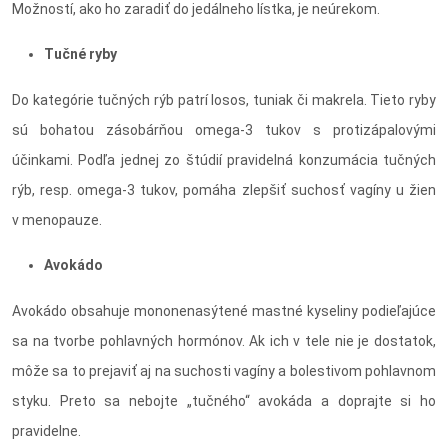
Možností, ako ho zaradiť do jedálneho lístka, je neúrekom.
Tučné ryby
Do kategórie tučných rýb patrí losos, tuniak či makrela. Tieto ryby
sú bohatou zásobárňou omega-3 tukov s protizápalovými
účinkami. Podľa jednej zo štúdií pravidelná konzumácia tučných
rýb, resp. omega-3 tukov, pomáha zlepšiť suchosť vagíny u žien
v menopauze.
Avokádo
Avokádo obsahuje mononenasýtené mastné kyseliny podieľajúce
sa na tvorbe pohlavných hormónov. Ak ich v tele nie je dostatok,
môže sa to prejaviť aj na suchosti vagíny a bolestivom pohlavnom
styku. Preto sa nebojte „tučného“ avokáda a doprajte si ho
pravidelne.