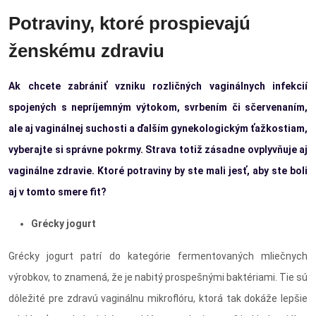
Potraviny, ktoré prospievajú
ženskému zdraviu
Ak chcete zabrániť vzniku rozličných vaginálnych infekcií
spojených s nepríjemným výtokom, svrbením či sčervenaním,
ale aj vaginálnej suchosti a ďalším gynekologickým ťažkostiam,
vyberajte si správne pokrmy. Strava totiž zásadne ovplyvňuje aj
vaginálne zdravie. Ktoré potraviny by ste mali jesť, aby ste boli
aj v tomto smere fit?
Grécky jogurt
Grécky jogurt patrí do kategórie fermentovaných mliečnych
výrobkov, to znamená, že je nabitý prospešnými baktériami. Tie sú
dôležité pre zdravú vaginálnu mikroflóru, ktorá tak dokáže lepšie