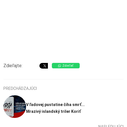
Zdieľajte:
Zdieľať
PREDCHÁDZAJÚCI
V ľadovej pustatine číha smrť...
Mrazivý islandský triler Koriť
NASLEDUJÚCI