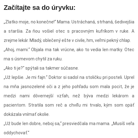
Začítajte sa do úryvku:
„Zlatko moje, no konečne!“ Mama. Ustráchaná, strhaná, šedivejšia
a staršia. Za ňou vošiel otec s pracovným kufríkom v ruke. A
zrejme lekár. Mladý, oblečený ešte v civile, hm, veľmi pekný chlap.
„Ahoj, mami.“ Objala ma tak vrúcne, ako to vedia len matky. Otec
ma s úsmevom chytil za ruku.
„Ako ti je?“ spýtali sa takmer súčasne.
„Už lepšie. Je mi fajn.“ Doktor si sadol na stoličku pri posteli. Uprel
na mňa jasnozelené oči a z jeho pohľadu som mala pocit, že je
medzi nami dôvernejší vzťah, než býva medzi lekárom a
pacientom. Stratila som reč a chvíľu mi trvalo, kým som opäť
dokázala vnímať okolie.
„Už bude len dobre, neboj sa,“ presviedčala ma mama. „Musíš veľa
oddychovať.“