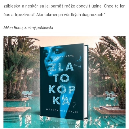
záblesky, a neskôr sa jej pamäť môže obnoviť úplne. Chce to len
čas a trpezlivosť. Ako takmer pri všetkých diagnózach.“
Milan Buno, knižný publicista