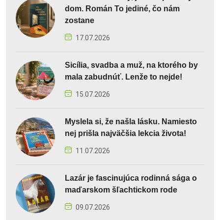
dom. Román To jediné, čo nám
zostane
17.07.2026
Sicília, svadba a muž, na ktorého by
mala zabudnúť. Lenže to nejde!
15.07.2026
Myslela si, že našla lásku. Namiesto
nej prišla najväčšia lekcia života!
11.07.2026
Lazár je fascinujúca rodinná sága o
maďarskom šľachtickom rode
09.07.2026