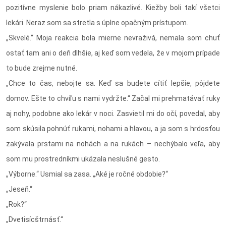
pozitívne myslenie bolo priam nákazlivé. Kiežby boli takí všetci
lekári. Neraz som sa stretla s úplne opačným prístupom.
„Skvelé.“ Moja reakcia bola mierne nevraživá, nemala som chuť
ostať tam ani o deň dlhšie, aj keď som vedela, že v mojom prípade
to bude zrejme nutné.
„Chce to čas, nebojte sa. Keď sa budete cítiť lepšie, pôjdete
domov. Ešte to chvíľu s nami vydržte.“ Začal mi prehmatávať ruky
aj nohy, podobne ako lekár v noci. Zasvietil mi do očí, povedal, aby
som skúsila pohnúť rukami, nohami a hlavou, a ja som s hrdosťou
zakývala prstami na nohách a na rukách – nechýbalo veľa, aby
som mu prostredníkmi ukázala neslušné gesto.
„Výborne.“ Usmial sa zasa. „Aké je ročné obdobie?“
„Jeseň.“
„Rok?“
„Dvetisícštrnásť.“