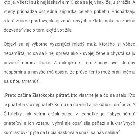
kto je. Všetci sú k nej láskaví a milí, zdá sa jej však, že ju strážia. A
vtedy prichádza ústredná zápletka celého príbehu. Prichádzajú
staré známe postavy, ale aj zopár nových a Zlatokopka sa začína
dozvedať viac o tom, aký život žila...
Objaví sa aj výborne vyzerajúci mladý muž, ktorého si vôbec
nepamätá, no on sa k nej správa ako k svojej žene a chystá sa ju
odviezť domov. Ibaže Zlatokopka si na žiadny svoj domov
nespomína a navyše má dojem, že práve tento muž bráni inému
sa s ňou stretnúť...
„Preto začína Zlatokopka pátrať, kto vlastne je a čo sa stalo. Kto
je priateľ a kto nepriateľ? Komu sa dá veriť a na koho si dať pozor?
Čitateľky tak veľmi držali palce v jednotke jej ´obyčajnému´
priateľovi a ich vzťahu, vyhrá ale opäť sila peňazí a lukratívnych
kontraktov?“ pýta sa Lucia Sasková a snaží sa nás nalákať.