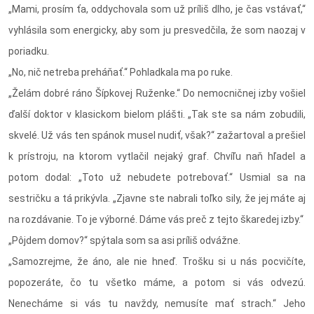
„Mami, prosím ťa, oddychovala som už príliš dlho, je čas vstávať,“
vyhlásila som energicky, aby som ju presvedčila, že som naozaj v
poriadku.
„No, nič netreba preháňať.“ Pohladkala ma po ruke.
„Želám dobré ráno Šípkovej Ruženke.“ Do nemocničnej izby vošiel
ďalší doktor v klasickom bielom plášti. „Tak ste sa nám zobudili,
skvelé. Už vás ten spánok musel nudiť, však?“ zažartoval a prešiel
k prístroju, na ktorom vytlačil nejaký graf. Chvíľu naň hľadel a
potom dodal: „Toto už nebudete potrebovať.“ Usmial sa na
sestričku a tá prikývla. „Zjavne ste nabrali toľko sily, že jej máte aj
na rozdávanie. To je výborné. Dáme vás preč z tejto škaredej izby.“
„Pôjdem domov?“ spýtala som sa asi príliš odvážne.
„Samozrejme, že áno, ale nie hneď. Trošku si u nás pocvičíte,
popozeráte, čo tu všetko máme, a potom si vás odvezú.
Nenecháme si vás tu navždy, nemusíte mať strach.“ Jeho