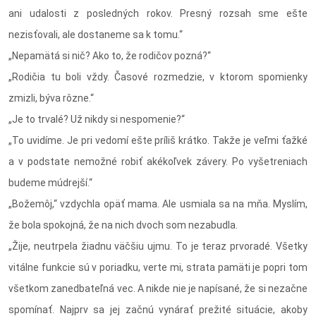
ani udalosti z posledných rokov. Presný rozsah sme ešte
nezisťovali, ale dostaneme sa k tomu.“
„Nepamätá si nič? Ako to, že rodičov pozná?“
„Rodičia tu boli vždy. Časové rozmedzie, v ktorom spomienky
zmizli, býva rôzne.“
„Je to trvalé? Už nikdy si nespomenie?“
„To uvidíme. Je pri vedomí ešte príliš krátko. Takže je veľmi ťažké
a v podstate nemožné robiť akékoľvek závery. Po vyšetreniach
budeme múdrejší.“
„Božemôj,“ vzdychla opäť mama. Ale usmiala sa na mňa. Myslím,
že bola spokojná, že na nich dvoch som nezabudla.
„Žije, neutrpela žiadnu väčšiu ujmu. To je teraz prvoradé. Všetky
vitálne funkcie sú v poriadku, verte mi, strata pamäti je popri tom
všetkom zanedbateľná vec. A nikde nie je napísané, že si nezačne
spomínať. Najprv sa jej začnú vynárať prežité situácie, akoby