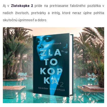
Aj v
Zlatokopke 2
príde na pretriasanie falošného pozlátka v
našich životoch, pretvárky a intríg, ktoré neraz úplne pohltia
skutočnú úprimnosť a dobro.