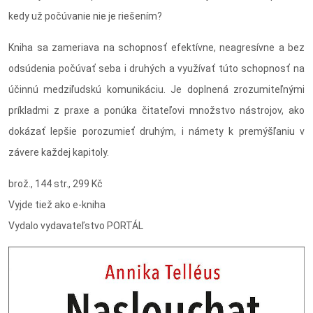
kedy už počúvanie nie je riešením?
Kniha sa zameriava na schopnosť efektívne, neagresívne a bez
odsúdenia počúvať seba i druhých a využívať túto schopnosť na
účinnú medziľudskú komunikáciu. Je doplnená zrozumiteľnými
príkladmi z praxe a ponúka čitateľovi množstvo nástrojov, ako
dokázať lepšie porozumieť druhým, i námety k premýšľaniu v
závere každej kapitoly.
brož., 144 str., 299 Kč
Vyjde tiež ako e-kniha
Vydalo vydavateľstvo PORTÁL