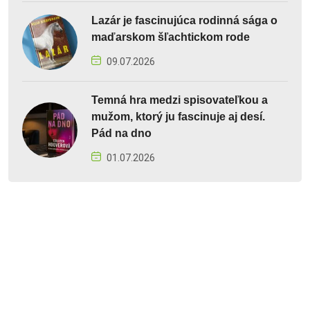
Lazár je fascinujúca rodinná sága o
maďarskom šľachtickom rode
09.07.2026
Temná hra medzi spisovateľkou a
mužom, ktorý ju fascinuje aj desí.
Pád na dno
01.07.2026