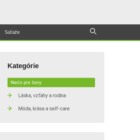
Súťaže
Kategórie
Niečo pre ženy
Láska, vzťahy a rodina
Móda, krása a self-care