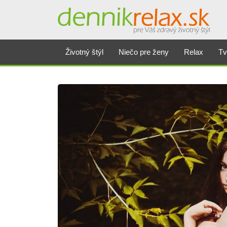
Životný štýl
Niečo pre ženy
Relax
Tv