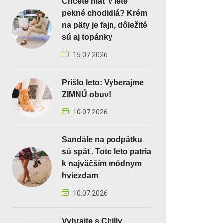
Chcete mať v lete
pekné chodidlá? Krém
na päty je fajn, dôležité
sú aj topánky
15.07.2026
Prišlo leto: Vyberajme
ZIMNÚ obuv!
10.07.2026
Sandále na podpätku
sú späť. Toto leto patria
k najväčším módnym
hviezdam
10.07.2026
Vyhrajte s Chilly