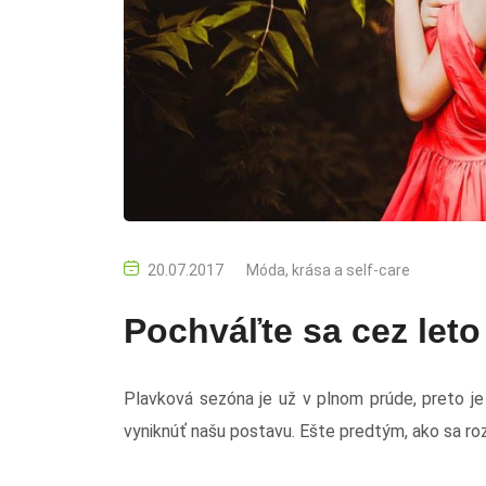
20.07.2017
Móda, krása a self-care
Pochváľte sa cez let
Plavková sezóna je už v plnom prúde, preto j
vyniknúť našu postavu. Ešte predtým, ako sa roz