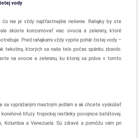
istej vody
 čo nie je vždy najšťastnejšie riešenie. Raňajky by ste
ale skúste konzumovať viac ovocia a zeleniny, ktoré
otrebuje. Pred raňajkami vždy vypite pohár čistej vody –
 tak tekutiny, ktorých sa naše telo počas spánku zbavilo.
avte na ovocie a zeleninu, ku ktorej sa práve v tomto
ajte sa vyprážaným mastným jedlám a ak chcete vyskúšať
 koreňové hľuzy tropickej rastlinky povojnice batátovej.
n, Kolumbia a Venezuela. Sú zdravé a pomôžu vám pri