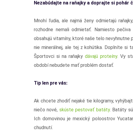
Nezabúdajte na raňajky a doprajte si pohár č
Mnohí ľudia, ale najmä ženy odmietajú raňajky,
rozhodne nemali odmietať. Namiesto pečiva 
obsahujú vitamíny, ktoré naše telo nevyhnutne p
nie minerálnej, ale tej z kohútika. Doplníte si
Športovci si na raňajky
dávajú proteíny
. Vy st
období nebudete mať problém dostať.
Tip len pre vás:
Ak chcete zhodiť nejaké tie kilogramy, vyhýb
niečo nové,
skúste pestovať batáty
. Batáty sú
Ich domovinou je mexický poloostrov Yucata
chudnutí.