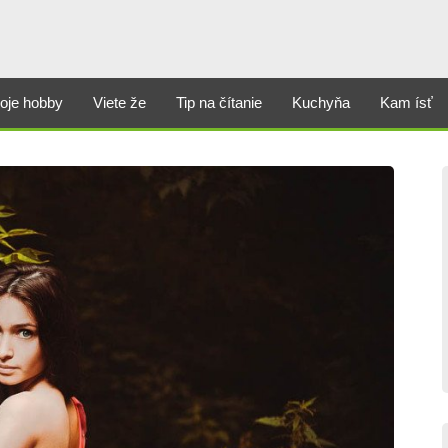
oje hobby
Viete že
Tip na čítanie
Kuchyňa
Kam ísť