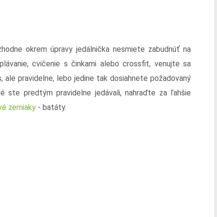
zhodne okrem úpravy jedálnička nesmiete zabudnúť na
 plávanie, cvičenie s činkami alebo crossfit, venujte sa
as, ale pravidelne, lebo jedine tak dosiahnete požadovaný
ré ste predtým pravidelne jedávali, nahraďte za ľahšie
vé zemiaky
- batáty.