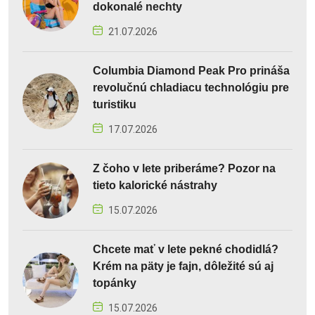
dokonalé nechty
21.07.2026
Columbia Diamond Peak Pro prináša
revolučnú chladiacu technológiu pre
turistiku
17.07.2026
Z čoho v lete priberáme? Pozor na
tieto kalorické nástrahy
15.07.2026
Chcete mať v lete pekné chodidlá?
Krém na päty je fajn, dôležité sú aj
topánky
15.07.2026