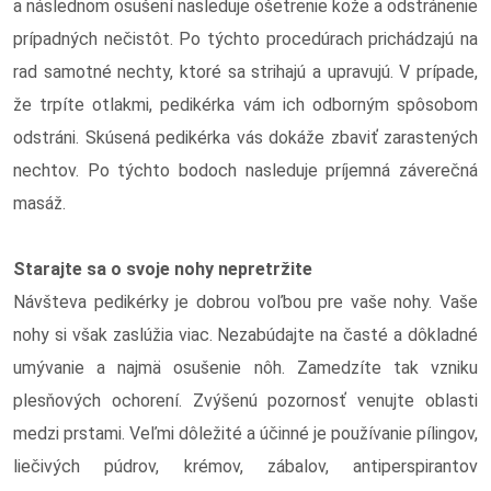
a následnom osušení nasleduje ošetrenie kože a odstránenie
prípadných nečistôt. Po týchto procedúrach prichádzajú na
rad samotné nechty, ktoré sa strihajú a upravujú. V prípade,
že trpíte otlakmi, pedikérka vám ich odborným spôsobom
odstráni. Skúsená pedikérka vás dokáže zbaviť zarastených
nechtov. Po týchto bodoch nasleduje príjemná záverečná
masáž.
Starajte sa o svoje nohy nepretržite
Návšteva pedikérky je dobrou voľbou pre vaše nohy. Vaše
nohy si však zaslúžia viac. Nezabúdajte na časté a dôkladné
umývanie a najmä osušenie nôh. Zamedzíte tak vzniku
plesňových ochorení. Zvýšenú pozornosť venujte oblasti
medzi prstami. Veľmi dôležité a účinné je používanie pílingov,
liečivých púdrov, krémov, zábalov, antiperspirantov