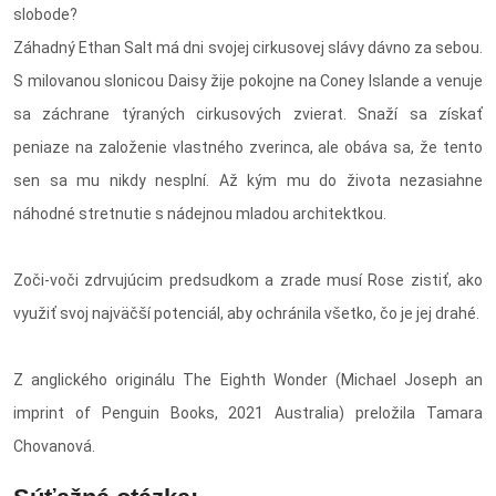
slobode?
Záhadný Ethan Salt má dni svojej cirkusovej slávy dávno za sebou.
S milovanou slonicou Daisy žije pokojne na Coney Islande a venuje
sa záchrane týraných cirkusových zvierat. Snaží sa získať
peniaze na založenie vlastného zverinca, ale obáva sa, že tento
sen sa mu nikdy nesplní. Až kým mu do života nezasiahne
náhodné stretnutie s nádejnou mladou architektkou.
Zoči-voči zdrvujúcim predsudkom a zrade musí Rose zistiť, ako
využiť svoj najväčší potenciál, aby ochránila všetko, čo je jej drahé.
Z anglického originálu The Eighth Wonder (Michael Joseph an
imprint of Penguin Books, 2021 Australia) preložila Tamara
Chovanová.