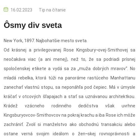
16.02.2023
Tip na čítanie
Ôsmy div sveta
New York, 1897. Najbohatšie mesto sveta.
Od krásnej a privilegovanej Rose Kingsbury¬ovej-Smithovej sa
neočakáva viac (a ani menej), než to, že sa podriadi prísnej
spoločenskej etikete a vydá sa za „muža dobrých mravov“. No
mladá rebelka, ktorá túži na panoráme rastúceho Manhattanu
zanechať vlastnú stopu, sa neponáhľa pod čepiec. Má v úmysle
kráčať v otcových šľapajach a stať sa uznávanou architektkou.
Krádež vzácneho rodinného dedičstva však uvrhne
Kingsburyovcov-Smithovcov na pokraj krachu a iba Rose ich môže
zachrániť. Zvolí si manželstvo ako obchodnú transakciu alebo
ostane verná svojim ideálom o žen¬skej rovnoprávnosti a