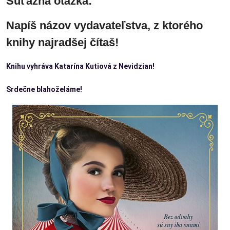
Súťažná otázka:
Napíš názov vydavateľstva, z ktorého
knihy najradšej čítaš!
Knihu vyhráva Katarína Kutiová z Nevidzian!
Srdečne blahoželáme!