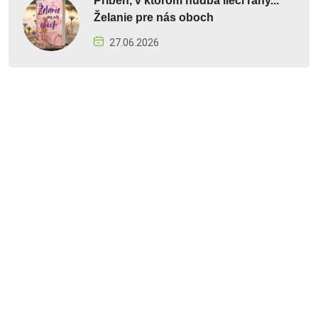
Príbeh, v ktorom hudba lieči rany...
Želanie pre nás oboch
27.06.2026