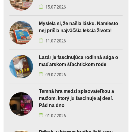
15.07.2026
Myslela si, že našla lásku. Namiesto
nej prišla najväčšia lekcia života!
11.07.2026
Lazár je fascinujúca rodinná sága o
maďarskom šľachtickom rode
09.07.2026
Temná hra medzi spisovateľkou a
mužom, ktorý ju fascinuje aj desí.
Pád na dno
01.07.2026