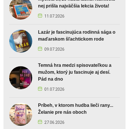
nej prišla najväčšia lekcia života!
11.07.2026
Lazár je fascinujúca rodinná sága o
maďarskom šľachtickom rode
09.07.2026
Temná hra medzi spisovateľkou a
mužom, ktorý ju fascinuje aj desí.
Pád na dno
01.07.2026
Príbeh, v ktorom hudba lieči rany...
Želanie pre nás oboch
27.06.2026