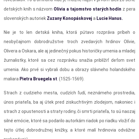
detských kníh s názvom
Olívia a tajomstvo starých hodín
z pera
slovenských autoriek
Zuzany Konopáskovej
a
Lucie Hanus.
Nie je to len detská kniha, ktorá pútavo rozpráva príbeh o
neobyčajnom dobrodružstve troch zvedavých hrdinov Olívie,
Olivera a Oskara, ale aj jedinečný pokus historičky umenia a mladej
žurnalistky, ktoré sa cez rozprávku snažia priblížiť deťom svet
umenia. Ako prvé si vybrali dobu a obrazy slávneho holandského
maliara
Pietra Bruegela st
. (1525-1569).
Strach z cudzieho mesta, cudzích ľudí, neznámeho prostredia,
únos priateľa, ba aj útek pred ziskuchtivým zlodejom, nakoniec i
strach z opustenosti a straty rodiny, či smrti priateľa, to sú naozaj
silné emócie, ktoré sa podarilo autorkám riadok po riadku vložiť do
tejto útlej dobrodružnej knižky, a ktoré malí hrdinovia odvážne