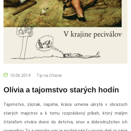
10.06.2014
Tip na čítanie
Olívia a tajomstvo starých hodín
Tajomstvo, zázrak, napätie, krása umenia ukrytá v obrazoch
starých majstrov a k tomu rozprávkový príbeh, ktorý malým
čitateľom otvára dvere do detstva, snov a dobrodružstiev ich
rovesníkov. To a omnoho viac je možné nájsť v prvom dieli zo série