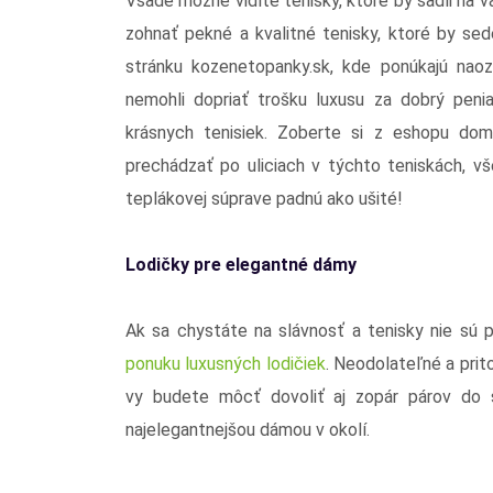
Všade možne vidíte tenisky, ktoré by sadli na va
zohnať pekné a kvalitné tenisky, ktoré by se
stránku kozenetopanky.sk, kde ponúkajú nao
nemohli dopriať trošku luxusu za dobrý peni
krásnych tenisiek. Zoberte si z eshopu dom
prechádzať po uliciach v týchto teniskách, v
teplákovej súprave padnú ako ušité!
Lodičky pre elegantné dámy
Ak sa chystáte na slávnosť a tenisky nie sú p
ponuku luxusných lodičiek
. Neodolateľné a prit
vy budete môcť dovoliť aj zopár párov do sv
najelegantnejšou dámou v okolí.