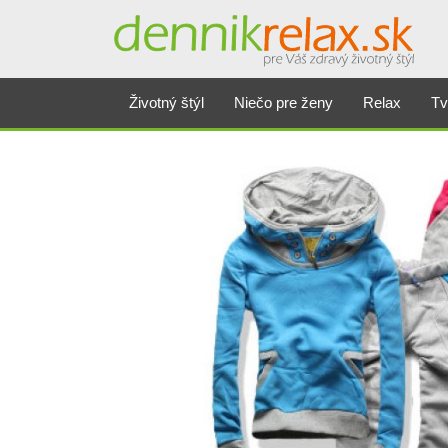
Životný štýl
Niečo pre ženy
Relax
Tv