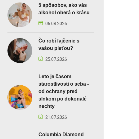
5 spôsobov, ako vás
alkohol oberá o krásu
06.08.2026
Čo robí fajčenie s
vašou pleťou?
25.07.2026
Leto je časom
starostlivosti o seba -
od ochrany pred
slnkom po dokonalé
nechty
21.07.2026
Columbia Diamond