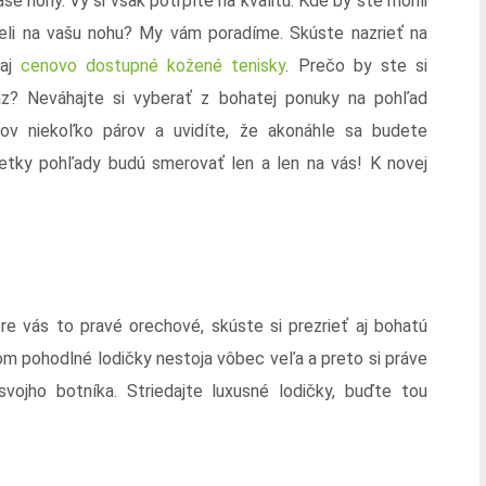
še nohy. Vy si však potrpíte na kvalitu. Kde by ste mohli
deli na vašu nohu? My vám poradíme. Skúste nazrieť na
zaj
cenovo dostupné kožené tenisky
. Prečo by ste si
az? Neváhajte si vyberať z bohatej ponuky na pohľad
ov niekoľko párov a uvidíte, že akonáhle sa budete
šetky pohľady budú smerovať len a len na vás! K novej
re vás to pravé orechové, skúste si prezrieť aj bohatú
om pohodlné lodičky nestoja vôbec veľa a preto si práve
ojho botníka. Striedajte luxusné lodičky, buďte tou