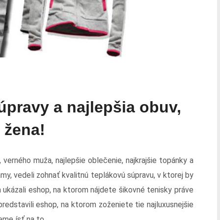
úpravy a najlepšia obuv,
a žena!
verného muža, najlepšie oblečenie, najkrajšie topánky a
y, vedeli zohnať kvalitnú teplákovú súpravu, v ktorej by
 ukázali eshop, na ktorom nájdete šikovné tenisky práve
edstavili eshop, na ktorom zoženiete tie najluxusnejšie
me ísť na to.