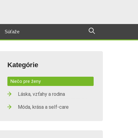
Súťaže
Kategórie
Niečo pre ženy
Láska, vzťahy a rodina
Móda, krása a self-care