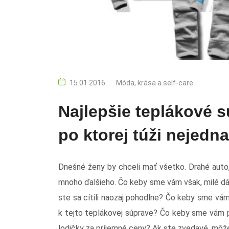
15.01.2016
Móda, krása a self-care
Najlepšie teplákové s
po ktorej túži nejedn
Dnešné ženy by chceli mať všetko. Drahé auto, 
mnoho ďalšieho. Čo keby sme vám však, milé dám
ste sa cítili naozaj pohodlne? Čo keby sme vám
k tejto teplákovej súprave? Čo keby sme vám pr
lodičky za príjemné ceny? Ak ste zvedavé, môže