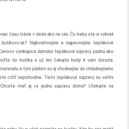
ac času trávia v skrini ako na vás. Čo keby ste si vybrali
utikovo.sk? Najkvalitnejšie a najpevnejšie teplákové
Cenovo vynikajúce dámske teplákové súpravy padnú ako
 hoďte do košíka a už len čakajte kedy k vám dorazia.
materiálu a tým pádom sú aj vhodnejšie do chladnejšieho
ete cítiť nepohodlne. Tieto teplákové súpravy sú veľmi
 Chcete mať aj vy jednu súpravu doma? Utekajte na