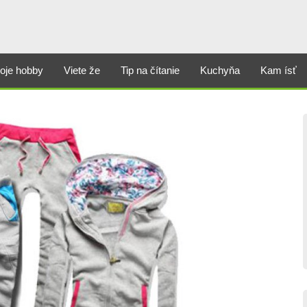
oje hobby
Viete že
Tip na čítanie
Kuchyňa
Kam ísť