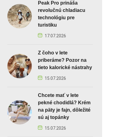
Peak Pro prináša
revolučnú chladiacu
technológiu pre
turistiku
17.07.2026
Z čoho v lete
priberáme? Pozor na
tieto kalorické nástrahy
15.07.2026
Chcete mať v lete
pekné chodidlá? Krém
na päty je fajn, dôležité
sú aj topánky
15.07.2026