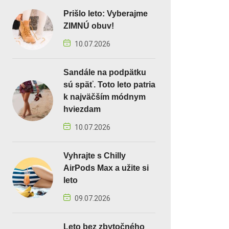
Prišlo leto: Vyberajme
ZIMNÚ obuv!
10.07.2026
Sandále na podpätku
sú späť. Toto leto patria
k najväčším módnym
hviezdam
10.07.2026
Vyhrajte s Chilly
AirPods Max a užite si
leto
09.07.2026
Leto bez zbytočného