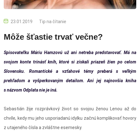
23.01.2019
Tip na čítanie
Môže šťastie trvať večne?
Spisovateľku Máriu Hamzovú už ani netreba predstavovať. Má na
svojom konte trinásť kníh, ktoré si získali priazeň žien po celom
Slovensku. Romantické a vzťahové témy preberá s veľkým
prehľadom a vyšperkovaným detailom. Ani jej najnovšia kniha
s názvom Odplata nie je iná.
Sebastián žije rozprávkový život so svojou ženou Lenou až do
chvíle, kedy mu jeho usporiadanú idylku začnú komplikovať hovory
z utajeného čísla a zvláštne esemesky.