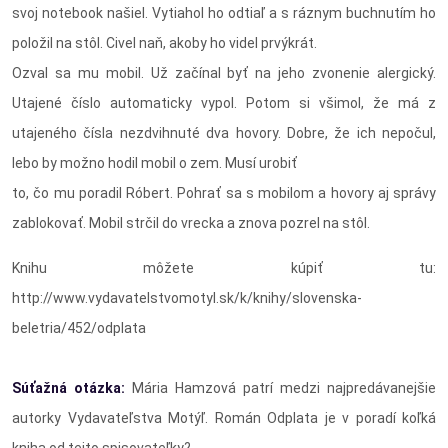
svoj notebook našiel. Vytiahol ho odtiaľ a s ráznym buchnutím ho
položil na stôl. Civel naň, akoby ho videl prvýkrát.
Ozval sa mu mobil. Už začínal byť na jeho zvonenie alergický.
Utajené číslo automaticky vypol. Potom si všimol, že má z
utajeného čísla nezdvihnuté dva hovory. Dobre, že ich nepočul,
lebo by možno hodil mobil o zem. Musí urobiť
to, čo mu poradil Róbert. Pohrať sa s mobilom a hovory aj správy
zablokovať. Mobil strčil do vrecka a znova pozrel na stôl.
Knihu môžete kúpiť tu:
http://www.vydavatelstvomotyl.sk/k/knihy/slovenska-
beletria/452/odplata
Súťažná otázka:
Mária Hamzová patrí medzi najpredávanejšie
autorky Vydavateľstva Motýľ. Román Odplata je v poradí koľká
kniha od tejto spisovateľky?