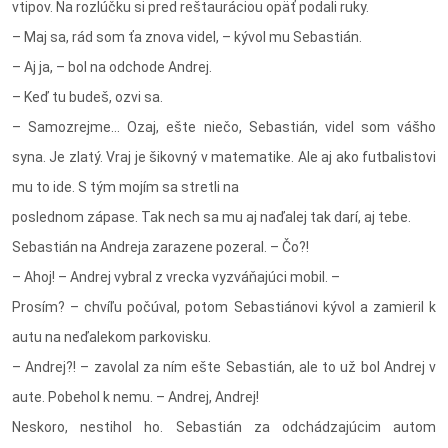
vtipov. Na rozlúčku si pred reštauráciou opäť podali ruky.
– Maj sa, rád som ťa znova videl, – kývol mu Sebastián.
– Aj ja, – bol na odchode Andrej.
– Keď tu budeš, ozvi sa.
– Samozrejme… Ozaj, ešte niečo, Sebastián, videl som vášho
syna. Je zlatý. Vraj je šikovný v matematike. Ale aj ako futbalistovi
mu to ide. S tým mojím sa stretli na
poslednom zápase. Tak nech sa mu aj naďalej tak darí, aj tebe.
Sebastián na Andreja zarazene pozeral. – Čo?!
– Ahoj! – Andrej vybral z vrecka vyzváňajúci mobil. –
Prosím? – chvíľu počúval, potom Sebastiánovi kývol a zamieril k
autu na neďalekom parkovisku.
– Andrej?! – zavolal za ním ešte Sebastián, ale to už bol Andrej v
aute. Pobehol k nemu. – Andrej, Andrej!
Neskoro, nestihol ho. Sebastián za odchádzajúcim autom