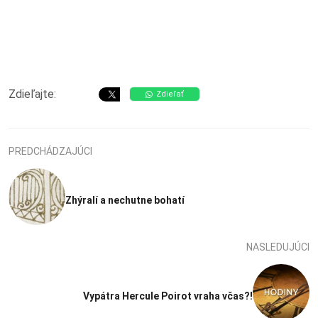
Zdieľajte:
Zdieľať
PREDCHÁDZAJÚCI
Zhýralí a nechutne bohatí
NASLEDUJÚCI
Vypátra Hercule Poirot vraha včas?!