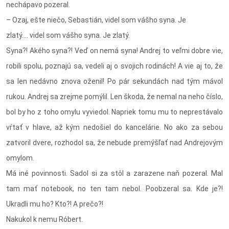
nechápavo pozeral.
– Ozaj, ešte niečo, Sebastián, videl som vášho syna. Je
zlatý…. videl som vášho syna. Je zlatý.
Syna?! Akého syna?! Veď on nemá syna! Andrej to veľmi dobre vie,
robili spolu, poznajú sa, vedeli aj o svojich rodinách! A vie aj to, že
sa len nedávno znova oženil! Po pár sekundách nad tým mávol
rukou. Andrej sa zrejme pomýlil. Len škoda, že nemal na neho číslo,
bol by ho z toho omylu vyviedol. Napriek tomu mu to neprestávalo
vŕtať v hlave, až kým nedošiel do kancelárie. No ako za sebou
zatvoril dvere, rozhodol sa, že nebude premýšľať nad Andrejovým
omylom.
Má iné povinnosti. Sadol si za stôl a zarazene naň pozeral. Mal
tam mať notebook, no ten tam nebol. Poobzeral sa. Kde je?!
Ukradli mu ho? Kto?! A prečo?!
Nakukol k nemu Róbert.