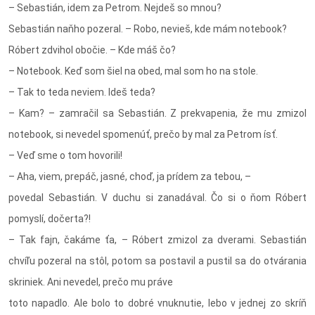
– Sebastián, idem za Petrom. Nejdeš so mnou?
Sebastián naňho pozeral. – Robo, nevieš, kde mám notebook?
Róbert zdvihol obočie. – Kde máš čo?
– Notebook. Keď som šiel na obed, mal som ho na stole.
– Tak to teda neviem. Ideš teda?
– Kam? – zamračil sa Sebastián. Z prekvapenia, že mu zmizol
notebook, si nevedel spomenúť, prečo by mal za Petrom ísť.
– Veď sme o tom hovorili!
– Aha, viem, prepáč, jasné, choď, ja prídem za tebou, –
povedal Sebastián. V duchu si zanadával. Čo si o ňom Róbert
pomyslí, dočerta?!
– Tak fajn, čakáme ťa, – Róbert zmizol za dverami. Sebastián
chvíľu pozeral na stôl, potom sa postavil a pustil sa do otvárania
skriniek. Ani nevedel, prečo mu práve
toto napadlo. Ale bolo to dobré vnuknutie, lebo v jednej zo skríň