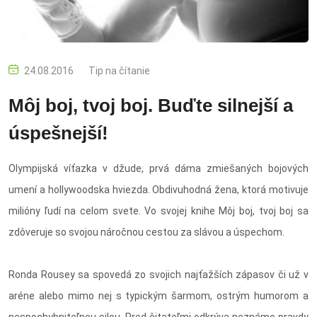
24.08.2016
Tip na čítanie
Môj boj, tvoj boj. Buďte silnejší a
úspešnejší!
Olympijská víťazka v džude, prvá dáma zmiešaných bojových
umení a hollywoodska hviezda. Obdivuhodná žena, ktorá motivuje
milióny ľudí na celom svete. Vo svojej knihe Môj boj, tvoj boj sa
zdôveruje so svojou náročnou cestou za slávou a úspechom.
Ronda Rousey sa spovedá zo svojich najťažších zápasov či už v
aréne alebo mimo nej s typickým šarmom, ostrým humorom a