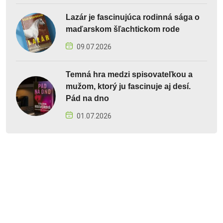
Lazár je fascinujúca rodinná sága o
maďarskom šľachtickom rode
09.07.2026
Temná hra medzi spisovateľkou a
mužom, ktorý ju fascinuje aj desí.
Pád na dno
01.07.2026