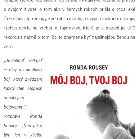
nespochybniteľnou silou. Pred čitateľmi odkrýva neznáme pravdy
o svojom živote; o tom ako v ôsmych rokoch prišla o otca, aké
ťažké boli jej tréningy, keď robila džudo; o svojich láskach; o svojej
rýchlej ceste na vrchol; o tajomstve, ktoré je v pozadí jej UFC
rekordu a najmä o tom, čo to znamená byť najsilnejšou ženou na
zemi.
„Dosiahnuť veľkosť
je dlhý a namáhavý
boj, ktorý zvádzam
každý deň. Úspech
dosahujem
bojovaním,“
rozpráva Ronda
Rousey. „Nemyslím
tým len v klietke