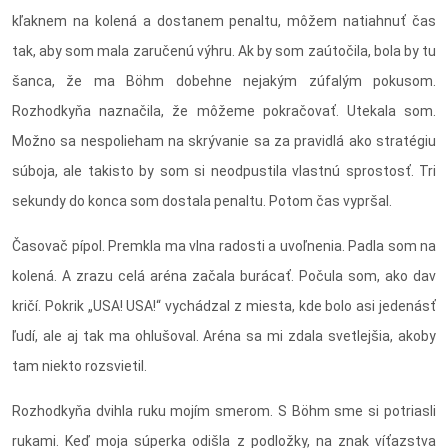
kľaknem na kolená a dostanem penaltu, môžem natiahnuť čas
tak, aby som mala zaručenú výhru. Ak by som zaútočila, bola by tu
šanca, že ma Böhm dobehne nejakým zúfalým pokusom.
Rozhodkyňa naznačila, že môžeme pokračovať. Utekala som.
Možno sa nespolieham na skrývanie sa za pravidlá ako stratégiu
súboja, ale takisto by som si neodpustila vlastnú sprostosť. Tri
sekundy do konca som dostala penaltu. Potom čas vypršal.
Časovač pípol. Premkla ma vlna radosti a uvoľnenia. Padla som na
kolená. A zrazu celá aréna začala burácať. Počula som, ako dav
kričí. Pokrik „USA! USA!“ vychádzal z miesta, kde bolo asi jedenásť
ľudí, ale aj tak ma ohlušoval. Aréna sa mi zdala svetlejšia, akoby
tam niekto rozsvietil.
Rozhodkyňa dvihla ruku mojím smerom. S Böhm sme si potriasli
rukami. Keď moja súperka odišla z podložky, na znak víťazstva