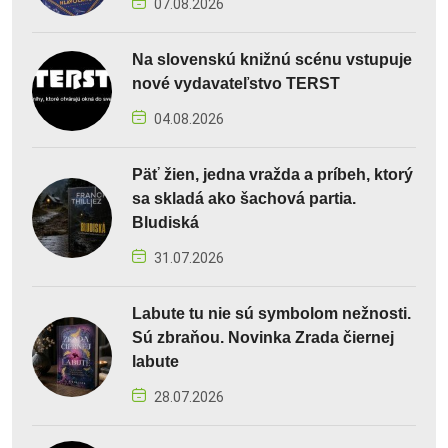
07.08.2026
Na slovenskú knižnú scénu vstupuje
nové vydavateľstvo TERST
04.08.2026
Päť žien, jedna vražda a príbeh, ktorý
sa skladá ako šachová partia.
Bludiská
31.07.2026
Labute tu nie sú symbolom nežnosti.
Sú zbraňou. Novinka Zrada čiernej
labute
28.07.2026