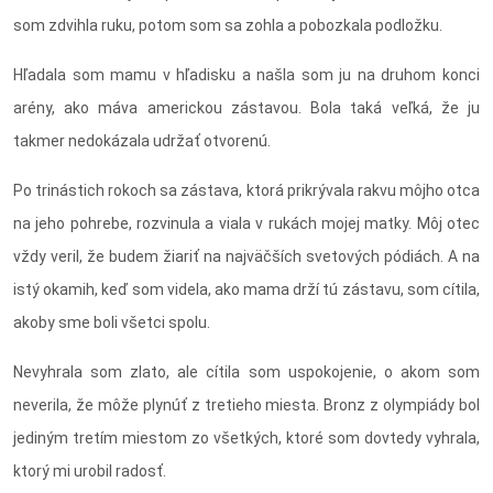
som zdvihla ruku, potom som sa zohla a pobozkala podložku.
Hľadala som mamu v hľadisku a našla som ju na druhom konci
arény, ako máva americkou zástavou. Bola taká veľká, že ju
takmer nedokázala udržať otvorenú.
Po trinástich rokoch sa zástava, ktorá prikrývala rakvu môjho otca
na jeho pohrebe, rozvinula a viala v rukách mojej matky. Môj otec
vždy veril, že budem žiariť na najväčších svetových pódiách. A na
istý okamih, keď som videla, ako mama drží tú zástavu, som cítila,
akoby sme boli všetci spolu.
Nevyhrala som zlato, ale cítila som uspokojenie, o akom som
neverila, že môže plynúť z tretieho miesta. Bronz z olympiády bol
jediným tretím miestom zo všetkých, ktoré som dovtedy vyhrala,
ktorý mi urobil radosť.