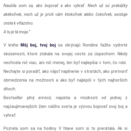
Naučila som sa, ako bojovať a ako vyhrať. Nech už sú prekážky
akékoľvek, nech už je proti vám ktokoľvek alebo čokoľvek, existuje
cesta k víťazstvu.
A tu je tá moja.“
V knihe
Môj boj, tvoj boj
sa skrývajú Rondine ťažko vydreté
skúsenosti, ktoré získala na svojej ceste za úspechom. Nikdy
nechcela nič viac, ani nič menej, len byť najlepšia v tom, čo robí.
Nechajte si poradiť, ako nájsť naplnenie v stratách, ako pretvoriť
obmedzenia na možnosti a ako byť najlepší v tých najhorších
dňoch.
Bestseller plný emócií, napätia a múdrosti od jednej z
najzaujímavejších žien nášho sveta je výzvou bojovať svoj boj a
vyhrať.
Pozrela som sa na hodiny. V hlave som si to prerátala. Ak si