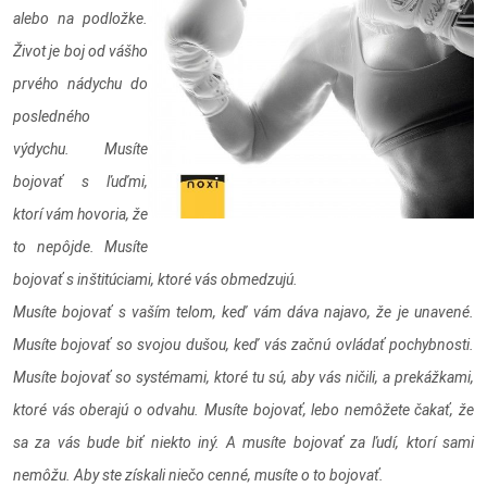
alebo na podložke.
Život je boj od vášho
prvého nádychu do
posledného
výdychu. Musíte
bojovať s ľuďmi,
ktorí vám hovoria, že
to nepôjde. Musíte
bojovať s inštitúciami, ktoré vás obmedzujú.
Musíte bojovať s vaším telom, keď vám dáva najavo, že je unavené.
Musíte bojovať so svojou dušou, keď vás začnú ovládať pochybnosti.
Musíte bojovať so systémami, ktoré tu sú, aby vás ničili, a prekážkami,
ktoré vás oberajú o odvahu. Musíte bojovať, lebo nemôžete čakať, že
sa za vás bude biť niekto iný. A musíte bojovať za ľudí, ktorí sami
nemôžu. Aby ste získali niečo cenné, musíte o to bojovať.