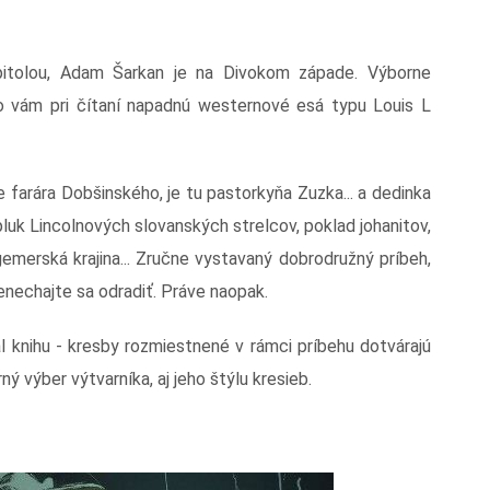
itolou, Adam Šarkan je na Divokom západe. Výborne
no vám pri čítaní napadnú westernové esá typu Louis L
arára Dobšinského, je tu pastorkyňa Zuzka... a dedinka
pluk Lincolnových slovanských strelcov, poklad johanitov,
emerská krajina... Zručne vystavaný dobrodružný príbeh,
nenechajte sa odradiť. Práve naopak.
al knihu - kresby rozmiestnené v rámci príbehu dotvárajú
 výber výtvarníka, aj jeho štýlu kresieb.