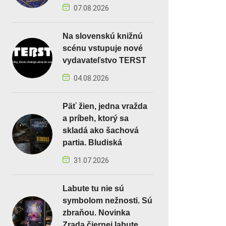
07.08.2026
Na slovenskú knižnú
scénu vstupuje nové
vydavateľstvo TERST
04.08.2026
Päť žien, jedna vražda
a príbeh, ktorý sa
skladá ako šachová
partia. Bludiská
31.07.2026
Labute tu nie sú
symbolom nežnosti. Sú
zbraňou. Novinka
Zrada čiernej labute