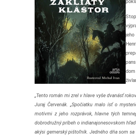
pokl
Stop
výpr
jeho
Hen
prep
pans
dom 
živla
„Tento román mi zrel v hlave vyše dvanásť rokov 
Juraj Červenák. „Spočiatku malo ísť o myster
motívmi z jeho rozprávok, hlavne tých temne
dobrodružný príbeh o indianajonesovskom hľadan
akýsi gemerský pištoľník. Jedného dňa som sa 