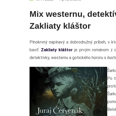
Mix westernu, detektí
Zakliaty kláštor
Plnokrvný napínavý a dobrodružný príbeh, v k
baviť.
Zakliaty kláštor
je prvým románom z cy
detektívky, westernu a gotického hororu s ilust
Šarka
Po t
prot
Šark
pomo
Belo