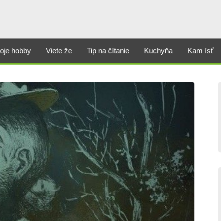
oje hobby
Viete že
Tip na čítanie
Kuchyňa
Kam ísť