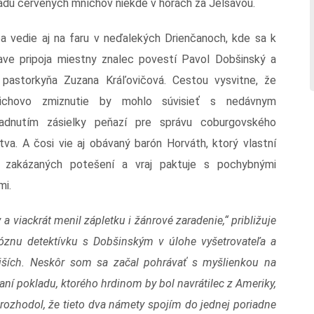
adu červených mníchov niekde v horách za Jelšavou.
a vedie aj na faru v neďalekých Drienčanoch, kde sa k
ave pripoja miestny znalec povestí Pavol Dobšinský a
 pastorkyňa Zuzana Kráľovičová. Cestou vysvitne, že
richovo zmiznutie by mohlo súvisieť s nedávnym
adnutím zásielky peňazí pre správu coburgovského
tva. A čosi vie aj obávaný barón Horváth, ktorý vlastní
zakázaných potešení a vraj paktuje s pochybnými
mi.
a viackrát menil zápletku i žánrové zaradenie,“ približuje
ióznu detektívku s Dobšinským v úlohe vyšetrovateľa a
jších. Neskôr som sa začal pohrávať s myšlienkou na
í pokladu, ktorého hrdinom by bol navrátilec z Ameriky,
rozhodol, že tieto dva námety spojím do jednej poriadne