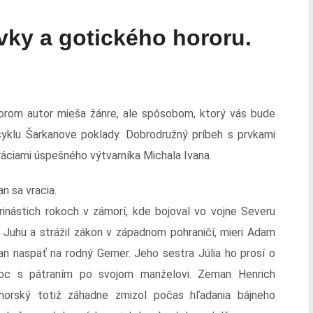
vky a gotického hororu.
torom autor mieša žánre, ale spôsobom, ktorý vás bude
klu Šarkanove poklady. Dobrodružný príbeh s prvkami
ráciami úspešného výtvarníka Michala Ivana.
n sa vracia.
rinástich rokoch v zámorí, kde bojoval vo vojne Severu
i Juhu a strážil zákon v západnom pohraničí, mieri Adam
an naspäť na rodný Gemer. Jeho sestra Júlia ho prosí o
c s pátraním po svojom manželovi. Zeman Henrich
horský totiž záhadne zmizol počas hľadania bájneho