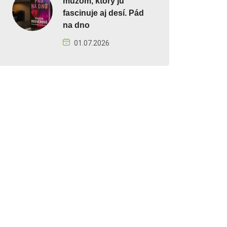
mužom, ktorý ju
fascinuje aj desí. Pád
na dno
01.07.2026