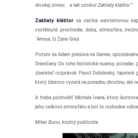
divokej zmesi... a tak vznikol Zakliaty kláštor.“
Zakliaty kláštor
sa začína westernovou kap
vystihnuté prostredie, doba, atmosféra...mož
´Amour, či Zane Grey.
Potom sa Adam presúva na Gemer, spoznávame f
Drienčany. Do toho historické nuansy, pozadie...
zberateľ rozprávok Pavol Dobšinský, tajomná g
ktorý žánrovo vyzerá na poriadnu divočinu, ale 
A treba pochváliť Michala Ivana, ktorý ilustrov
jeho celkovú atmosféru a bol to rozhodne výborný
Milan Buno, knižný publicista