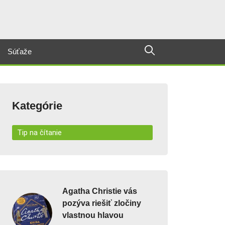
Súťaže
Kategórie
Tip na čítanie
Agatha Christie vás
pozýva riešiť zločiny
vlastnou hlavou