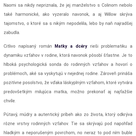
Naomi sa nikdy nepriznala, že jej manželstvo s Colinom nebolo
také harmonické, ako vyzeralo navonok, a aj Willow skrýva
tajomstvo, o ktoré sa s nikým nepodelila, lebo by naň najradšej
zabudla.
Citlivo napísaný román
Matky a dcéry
rieši problematiku a
dynamiku vzťahov v rodine, ktorá navonok pôsobí šťastne. Je to
hlboká psychologická sonda do rodinných vzťahov a hovorí o
problémoch, aké sa vyskytujú v nejednej rodine. Zároveň prináša
pozitívne posolstvo, že vďaka láskyplným vzťahom, ktoré vytvára
predovšetkým milujúca matka, možno prekonať aj najťažšie
chvíle.
Pútavý, múdry a autentický príbeh ako zo života, ktorý odkrýva
rôzne vrstvy rodinných vzťahov. Tie sa skrývajú pod napohľad
hladkým a neporušeným povrchom, no neraz to pod ním buble