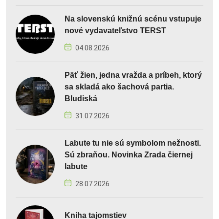
Na slovenskú knižnú scénu vstupuje
nové vydavateľstvo TERST
04.08.2026
Päť žien, jedna vražda a príbeh, ktorý
sa skladá ako šachová partia.
Bludiská
31.07.2026
Labute tu nie sú symbolom nežnosti.
Sú zbraňou. Novinka Zrada čiernej
labute
28.07.2026
Kniha tajomstiev