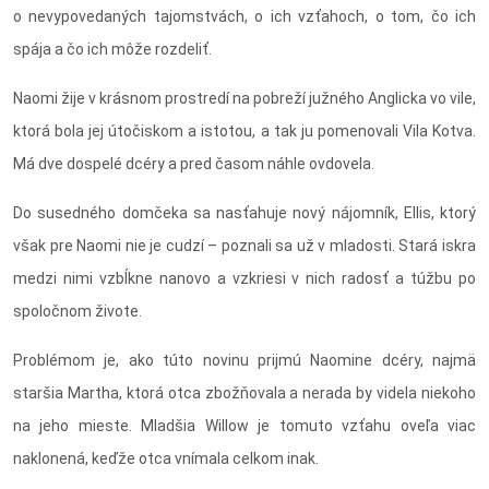
o nevypovedaných tajomstvách, o ich vzťahoch, o tom, čo ich
spája a čo ich môže rozdeliť.
Naomi žije v krásnom prostredí na pobreží južného Anglicka vo vile,
ktorá bola jej útočiskom a istotou, a tak ju pomenovali Vila Kotva.
Má dve dospelé dcéry a pred časom náhle ovdovela.
Do susedného domčeka sa nasťahuje nový nájomník, Ellis, ktorý
však pre Naomi nie je cudzí – poznali sa už v mladosti. Stará iskra
medzi nimi vzbĺkne nanovo a vzkriesi v nich radosť a túžbu po
spoločnom živote.
Problémom je, ako túto novinu prijmú Naomine dcéry, najmä
staršia Martha, ktorá otca zbožňovala a nerada by videla niekoho
na jeho mieste. Mladšia Willow je tomuto vzťahu oveľa viac
naklonená, keďže otca vnímala celkom inak.