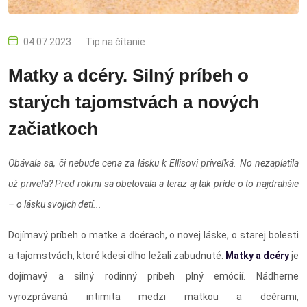
04.07.2023
Tip na čítanie
Matky a dcéry. Silný príbeh o
starých tajomstvách a nových
začiatkoch
Obávala sa, či nebude cena za lásku k Ellisovi priveľká. No nezaplatila
už priveľa? Pred rokmi sa obetovala a teraz aj tak príde o to najdrahšie
– o lásku svojich detí...
Dojímavý príbeh o matke a dcérach, o novej láske, o starej bolesti
a tajomstvách, ktoré kdesi dlho ležali zabudnuté.
Matky a dcéry
je
dojímavý a silný rodinný príbeh plný emócií. Nádherne
vyrozprávaná intimita medzi matkou a dcérami,