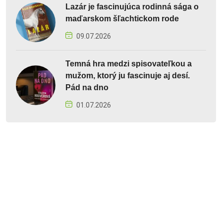
Lazár je fascinujúca rodinná sága o
maďarskom šľachtickom rode
09.07.2026
Temná hra medzi spisovateľkou a
mužom, ktorý ju fascinuje aj desí.
Pád na dno
01.07.2026