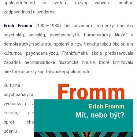
spolupatričnosť so svetom, rozvoj tvorivosti, osobnú
zodpovednosť a svedomie.
Erich Fromm
(1900–1980) bol pôvodom nemecký sociálny
psychológ, sociológ, psychoanalytik, humanistický filozof a
demokratický socialista, spojený s tzv. frankfurtskou školou a s
kulturnou psychoanalýzou. Frankfurtská škola predstavovala
západné neomarxistické filozofické hnutie, ktoré kritizovalo
niektoré aspekty kapitalistickej spoločnosti.
Kultúrna
psychoanalýza
vychádzala z
Freuda, ale
oproti jeho
učeniu