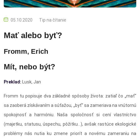
05.10.2020
Tip na čítanie
Mať alebo byť?
Fromm, Erich
Mít, nebo být?
Preklad:
Lusk, Jan
Fromm tu popisuje dva základné spôsoby života: zatiaľ čo „mať“
sa zaoberá získávaním a súťažou, „byť“ sa zameriava na vnútornú
spokojnosť a harmóniu. Naša spoločnosť si cení vlastníctvo
(majetku, statusu, úspechu, pôžitku…), avšak rastúce ekologické
problémy nás nutia ku zmene priorít a novému zameraniu na