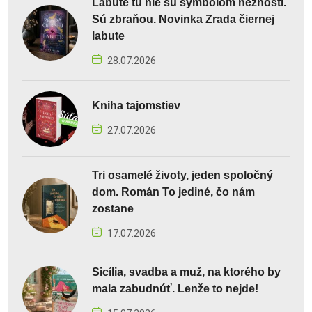
Labute tu nie sú symbolom nežnosti.
Sú zbraňou. Novinka Zrada čiernej
labute
28.07.2026
Kniha tajomstiev
27.07.2026
Tri osamelé životy, jeden spoločný
dom. Román To jediné, čo nám
zostane
17.07.2026
Sicília, svadba a muž, na ktorého by
mala zabudnúť. Lenže to nejde!