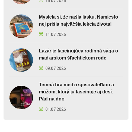
15.07.2026
Myslela si, že našla lásku. Namiesto
nej prišla najväčšia lekcia života!
11.07.2026
Lazár je fascinujúca rodinná sága o
maďarskom šľachtickom rode
09.07.2026
Temná hra medzi spisovateľkou a
mužom, ktorý ju fascinuje aj desí.
Pád na dno
01.07.2026