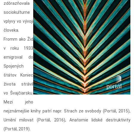
zdôrazňovala
sociokulturne
vplyvy vo vývoji
človeka.
Fromm ako Žid
v roku 1933
emigroval do
Spojených
štátov. Koniec
života strávil
vo Švajčiarsku.
Mezi jeho
nejznámejšie knihy patrí napr. Strach ze svobody (Portál, 2015),
Umění milovat (Portál, 2016), Anatomie lidské destruktivity
(Portál, 2019).