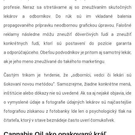
profesie. Neraz sa stretávame aj so zneužívaním skutočných
lekárov a odborníkov. Do rúk sú im vkladané balenia
propagovaného prípravku neodbornou grafickou úpravou. Falošné
reklamy následne môžu zneužiť dôverčivých ľudí a zneužiť
konkrétnych ľudí, ktorí sú postavení do pozície garanta
a odporúčajúceho. Obeťou podvodníkov je pritom aj samotný lekár,
ak je jeho meno zneužívané do takéhoto marketingu.
Častým trikom je tvrdenie, že „odborníci, vedci či lekári sú
šokovaní novou metódou“. Samozrejme, žiadne konkrétne mená,
inštitúcie alebo dôkazy nie sú uvedené. Ak sa aj nejaké objavia, ide
o vymyslené údaje a fotografie údajných lekárov sú najčastejšie
fotografiou získanou z fotobanky. Ide len o psychologický tlak na
čitateľa, ktorý v stave beznádeje často uverí čomukoľvek.
Cannabis Oil ako opakovaný kráľ