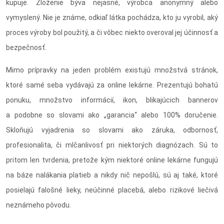
kupuje. Zloženie býva nejasné, výrobca anonymný alebo
vymyslený. Nie je známe, odkiaľ látka pochádza, kto ju vyrobil, aký
proces výroby bol použitý, a či vôbec niekto overoval jej účinnosť a
bezpečnosť.
Mimo prípravky na jeden problém existujú množstvá stránok,
ktoré samé seba vydávajú za online lekárne. Prezentujú bohatú
ponuku, množstvo informácií, ikon, blikajúcich bannerov
a podobne so slovami ako „garancia“ alebo 100% doručenie.
Skloňujú vyjadrenia so slovami ako záruka, odbornosť,
profesionalita, či mlčanlivosť pri niektorých diagnózach. Sú to
pritom len tvrdenia, pretože kým niektoré online lekárne fungujú
na báze nalákania platieb a nikdy nič nepošlú, sú aj také, ktoré
posielajú falošné lieky, neúčinné placebá, alebo rizikové liečivá
neznámeho pôvodu.