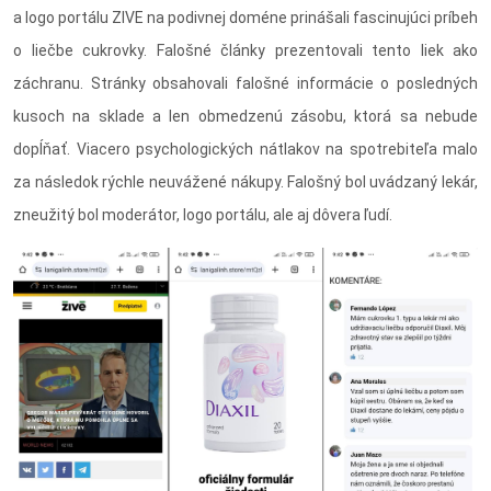
a logo portálu ZIVE na podivnej doméne prinášali fascinujúci príbeh
o liečbe cukrovky. Falošné články prezentovali tento liek ako
záchranu. Stránky obsahovali falošné informácie o posledných
kusoch na sklade a len obmedzenú zásobu, ktorá sa nebude
dopĺňať. Viacero psychologických nátlakov na spotrebiteľa malo
za následok rýchle neuvážené nákupy. Falošný bol uvádzaný lekár,
zneužitý bol moderátor, logo portálu, ale aj dôvera ľudí.