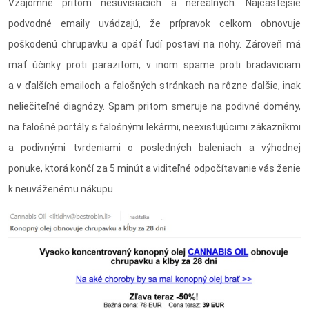
Vzájomne pritom nesúvisiacich a nereálnych. Najčastejšie
podvodné emaily uvádzajú, že prípravok celkom obnovuje
poškodenú chrupavku a opäť ľudí postaví na nohy. Zároveň má
mať účinky proti parazitom, v inom spame proti bradaviciam
a v ďalších emailoch a falošných stránkach na rôzne ďalšie, inak
neliečiteľné diagnózy. Spam pritom smeruje na podivné domény,
na falošné portály s falošnými lekármi, neexistujúcimi zákazníkmi
a podivnými tvrdeniami o posledných baleniach a výhodnej
ponuke, ktorá končí za 5 minút a viditeľné odpočítavanie vás ženie
k neuváženému nákupu.