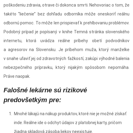
poškodeniu zdravia, otrave či dokonca smrti. Nehovoriac o tom, že
takéto “liečenie” bez dohľadu odborníka môže oneskoriť reálnu
odbornú pomoc. To môže len prispievať k prehlbovaniu problémov.
Podobný prípad je popísaný v knihe Temná stránka slovenského
internetu, ktorá uvádza reálne príbehy obetí podvodníkov
a agresorov na Slovensku. Je príbehom muža, ktorý manželke
v snahe uľaviť jej od zdravotných ťažkostí, zakúpi výhodné balenia
nebezpečného prípravku, ktorý nijakým spôsobom nepomáha.
Práve naopak.
Falošné lekárne sú rizikové
predovšetkým pre:
Mnohé lákajú na nákup produktov, ktoré nie je možné získať
inde. Reálne ide o odchyt údajov z platobnej karty, pričom
žiadna skladová zásoba liekov neexistuje.