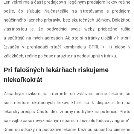
Len veľmi malá časť predajcov s ilegálnym predajom liekov reálne
pošle, čo sľubuje. Najčastejšie sa stretávame s predajom
neúčinného lacného prípravku bez skutočných účinkov. Dôležitou
vlastnosťou je, že podvodníci svoje weby priebežne rušia
a spúšťajú na iných adresách. Ak ste si stránky uložili v histórií
(zväčša v prehliadači stačí kombinácia CTRL + H) alebo v
záložkách, reálne po čase narazíte na nedostupnú stránku.
Pri falošných lekárňach riskujeme
niekoľkokrát
Zásadným rizikom na internete sú zvláštne online lekárne so
sortimentom skutočných liekov, ktoré sú k dispozícii len na
lekársky predpis. Často ide o známy modrý liek na potenciu. Preto
sa svojho času nevyžiadaným spamom hovorilo ľudovo „viagráče“.
Dnes sú odkazy na podozrivé lekárne bežnou súčasťou čierneho