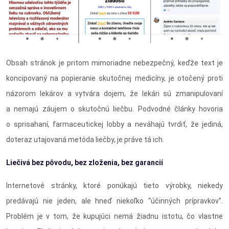
Obsah stránok je pritom mimoriadne nebezpečný, keďže text je
koncipovaný na popieranie skutočnej medicíny, je otočený proti
názorom lekárov a vytvára dojem, že lekári sú zmanipulovaní
a nemajú záujem o skutočnú liečbu. Podvodné články hovoria
o sprisahaní, farmaceutickej lobby a neváhajú tvrdiť, že jediná,
doteraz utajovaná metóda liečby, je práve tá ich.
Liečivá bez pôvodu, bez zloženia, bez garancií
Internetové stránky, ktoré ponúkajú tieto výrobky, niekedy
predávajú nie jeden, ale hneď niekoľko “účinných prípravkov”.
Problém je v tom, že kupujúci nemá žiadnu istotu, čo vlastne