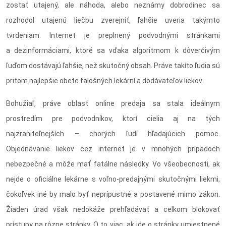
zostať utajený, ale náhoda, alebo neznámy dobrodinec sa
rozhodol utajenú liečbu zverejniť, ľahšie uveria takýmto
tvrdeniam. Internet je preplnený podvodnými stránkami
a dezinformáciami, ktoré sa vďaka algoritmom k dôverčivým
ľuďom dostávajú ľahšie, než skutočný obsah. Práve takíto ľudia sú
pritom najlepšie obete falošných lekární a dodávateľov liekov.
Bohužiaľ, práve oblasť online predaja sa stala ideálnym
prostredím pre podvodníkov, ktorí cielia aj na tých
najzraniteľnejších – chorých ľudí hľadajúcich pomoc.
Objednávanie liekov cez internet je v mnohých prípadoch
nebezpečné a môže mať fatálne následky. Vo všeobecnosti, ak
nejde o oficiálne lekárne s voľno-predajnými skutočnými liekmi,
čokoľvek iné by malo byť neprípustné a postavené mimo zákon.
Žiaden úrad však nedokáže prehľadávať a celkom blokovať
prístupy na rôzne stránky. O to viac, ak ide o stránky umiestnené