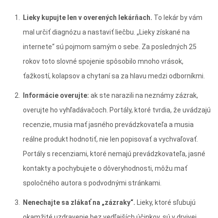
Lieky kupujte len v overených lekárňach.
To lekár by vám
mal určiť diagnózu a nastaviť liečbu. „Lieky získané na
internete“ sú pojmom samým o sebe. Za posledných 25
rokov toto slovné spojenie spôsobilo mnoho vrások,
ťažkostí, kolapsov a chytaní sa za hlavu medzi odborníkmi.
Informácie overujte:
ak ste narazili na neznámy zázrak,
overujte ho vyhľadávačoch. Portály, ktoré tvrdia, že uvádzajú
recenzie, musia mať jasného prevádzkovateľa a musia
reálne produkt hodnotiť, nie len popisovať a vychvaľovať.
Portály s recenziami, ktoré nemajú prevádzkovateľa, jasné
kontakty a pochybujete o dôveryhodnosti, môžu mať
spoločného autora s podvodnými stránkami.
Nenechajte sa zlákať na „zázraky“.
Lieky, ktoré sľubujú
okamžité uzdravenie bez vedľajších účinkov, sú v drvivej