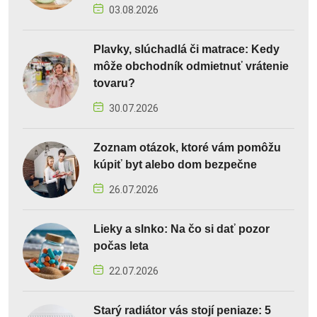
03.08.2026
Plavky, slúchadlá či matrace: Kedy
môže obchodník odmietnuť vrátenie
tovaru?
30.07.2026
Zoznam otázok, ktoré vám pomôžu
kúpiť byt alebo dom bezpečne
26.07.2026
Lieky a slnko: Na čo si dať pozor
počas leta
22.07.2026
Starý radiátor vás stojí peniaze: 5