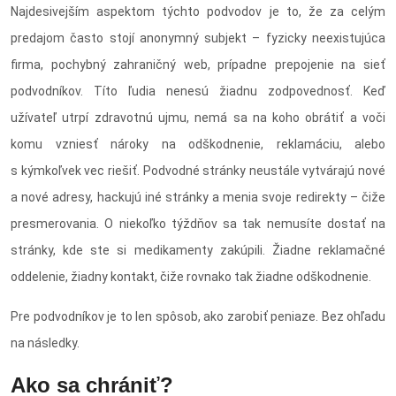
Najdesivejším aspektom týchto podvodov je to, že za celým
predajom často stojí anonymný subjekt – fyzicky neexistujúca
firma, pochybný zahraničný web, prípadne prepojenie na sieť
podvodníkov. Títo ľudia nenesú žiadnu zodpovednosť. Keď
užívateľ utrpí zdravotnú ujmu, nemá sa na koho obrátiť a voči
komu vzniesť nároky na odškodnenie, reklamáciu, alebo
s kýmkoľvek vec riešiť. Podvodné stránky neustále vytvárajú nové
a nové adresy, hackujú iné stránky a menia svoje redirekty – čiže
presmerovania. O niekoľko týždňov sa tak nemusíte dostať na
stránky, kde ste si medikamenty zakúpili. Žiadne reklamačné
oddelenie, žiadny kontakt, čiže rovnako tak žiadne odškodnenie.
Pre podvodníkov je to len spôsob, ako zarobiť peniaze. Bez ohľadu
na následky.
Ako sa chrániť?