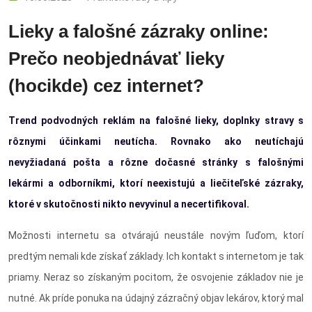
Lieky a falošné zázraky online:
Prečo neobjednávať lieky
(hocikde) cez internet?
Trend podvodných reklám na falošné lieky, doplnky stravy s
rôznymi účinkami neutícha. Rovnako ako neutíchajú
nevyžiadaná pošta a rôzne dočasné stránky s falošnými
lekármi a odborníkmi, ktorí neexistujú a liečiteľské zázraky,
ktoré v skutočnosti nikto nevyvinul a necertifikoval.
Možnosti internetu sa otvárajú neustále novým ľuďom, ktorí
predtým nemali kde získať základy. Ich kontakt s internetom je tak
priamy. Neraz so získaným pocitom, že osvojenie základov nie je
nutné. Ak príde ponuka na údajný zázračný objav lekárov, ktorý mal