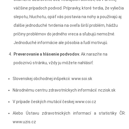
väčšine prípadoch podvod. Prípravky, ktoré tvrdia, že vyliečia
slepotu, hluchotu, opäť vás postavia na nohy a používajú aj
ďalšie jednoduché tvrdenia na oveľa širší problém, hádžu
príčiny problémov do jedného vreca a sľubujú nemožné.
Jednoduché informácie ale pôsobia a ľudí motivujú.
Preverovanie a hlásenie podvodov.
Ak narazíte na
podozrivú stránku, vždy ju môžete nahlásiť:
Slovenskej obchodnej inšpekcii: www.soi.sk
Národnému centru zdravotníckych informácií: nczisk.sk
V prípade českých mutácií českej www.coi.cz
Alebo Ústavu zdravotnických informací a statistiky ČR:
www.uzis.cz