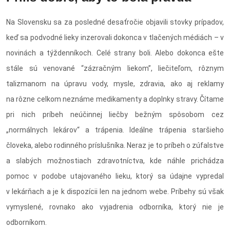
Na Slovensku sa za posledné desaťročie objavili stovky prípadov,
keď sa podvodné lieky inzerovali dokonca v tlačených médiách – v
novinách a týždenníkoch. Celé strany boli. Alebo dokonca ešte
stále sú venované “zázračným liekom”, liečiteľom, rôznym
talizmanom na úpravu vody, mysle, zdravia, ako aj reklamy
na rôzne celkom neznáme medikamenty a doplnky stravy. Čítame
pri nich príbeh neúčinnej liečby bežným spôsobom cez
„normálnych lekárov“ a trápenia. Ideálne trápenia staršieho
človeka, alebo rodinného príslušníka. Neraz je to príbeh o zúfalstve
a slabých možnostiach zdravotníctva, kde náhle prichádza
pomoc v podobe utajovaného lieku, ktorý sa údajne vypredal
v lekárňach a je k dispozícii len na jednom webe. Príbehy sú však
vymyslené, rovnako ako vyjadrenia odborníka, ktorý nie je
odborníkom.