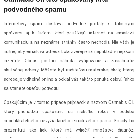
podvodného spamu
Internetový spam dostáva podvodné portály s falošnými
správami aj k ľuďom, ktorí používajú internet na emailovú
komunikáciu a na neznáme stránky často nechodia. Nie vždy je
nutné, aby emailová adresa bola zverejnená napríklad v nejakom
inzeráte. Občas postačí náhoda, vytipovanie a zasiahnutie
skutočnej adresy. Môžete byť riaditeľkou materskej školy, ktorej
adresa je viditeľná online a pokiaľ vás takáto ponuka osloví, ľahko
sa stanete obeťou podvodu.
Opakujúcim je v tomto prípade prípravok s názvom Cannabis Oil,
ktorý prichádza opakovane už niekoľko rokov v podobe
neodhlásiteľného nevyžiadaného emailového spamu. Emaily ho
prezentujú ako liek, ktorý má vyliečiť množstvo diagnóz.