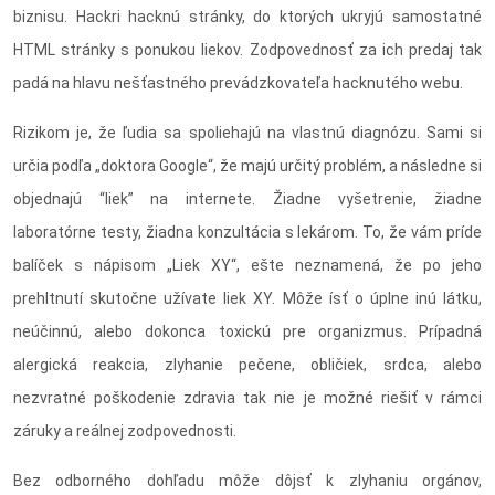
biznisu. Hackri hacknú stránky, do ktorých ukryjú samostatné
HTML stránky s ponukou liekov. Zodpovednosť za ich predaj tak
padá na hlavu nešťastného prevádzkovateľa hacknutého webu.
Rizikom je, že ľudia sa spoliehajú na vlastnú diagnózu. Sami si
určia podľa „doktora Google“, že majú určitý problém, a následne si
objednajú “liek” na internete. Žiadne vyšetrenie, žiadne
laboratórne testy, žiadna konzultácia s lekárom. To, že vám príde
balíček s nápisom „Liek XY“, ešte neznamená, že po jeho
prehltnutí skutočne užívate liek XY. Môže ísť o úplne inú látku,
neúčinnú, alebo dokonca toxickú pre organizmus. Prípadná
alergická reakcia, zlyhanie pečene, obličiek, srdca, alebo
nezvratné poškodenie zdravia tak nie je možné riešiť v rámci
záruky a reálnej zodpovednosti.
Bez odborného dohľadu môže dôjsť k zlyhaniu orgánov,