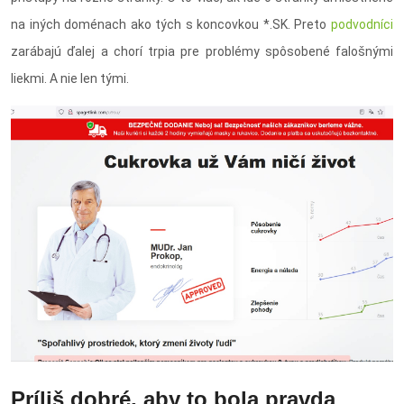
na iných doménach ako tých s koncovkou *.SK. Preto
podvodníci
zarábajú ďalej a chorí trpia pre problémy spôsobené falošnými
liekmi. A nie len tými.
Príliš dobré, aby to bola pravda