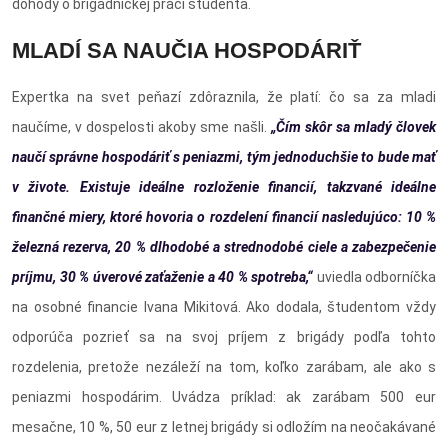
dohody o brigádnickej práci študenta.
MLADÍ SA NAUČIA HOSPODÁRIŤ
Expertka na svet peňazí zdôraznila, že platí: čo sa za mladi
naučíme, v dospelosti akoby sme našli.
„Čím skôr sa mladý človek
naučí správne hospodáriť s peniazmi, tým jednoduchšie to bude mať
v živote. Existuje ideálne rozloženie financií, takzvané ideálne
finančné miery, ktoré hovoria o rozdelení financií nasledujúco: 10 %
železná rezerva, 20 % dlhodobé a strednodobé ciele a zabezpečenie
príjmu, 30 % úverové zaťaženie a 40 % spotreba,“
uviedla odborníčka
na osobné financie Ivana Mikitová. Ako dodala, študentom vždy
odporúča pozrieť sa na svoj príjem z brigády podľa tohto
rozdelenia, pretože nezáleží na tom, koľko zarábam, ale ako s
peniazmi hospodárim. Uvádza príklad: ak zarábam 500 eur
mesačne, 10 %, 50 eur z letnej brigády si odložím na neočakávané