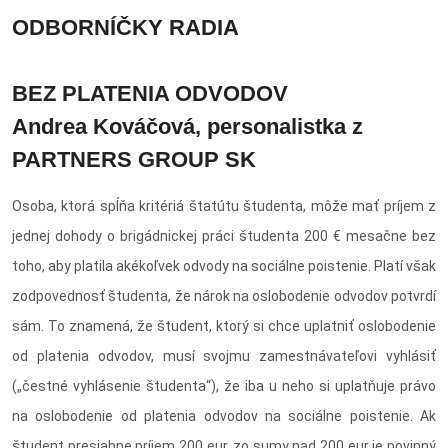
ODBORNÍČKY RADIA
BEZ PLATENIA ODVODOV
Andrea Kováčová, personalistka z
PARTNERS GROUP SK
Osoba, ktorá spĺňa kritériá štatútu študenta, môže mať príjem z
jednej dohody o brigádnickej práci študenta 200 € mesačne bez
toho, aby platila akékoľvek odvody na sociálne poistenie. Platí však
zodpovednosť študenta, že nárok na oslobodenie odvodov potvrdí
sám. To znamená, že študent, ktorý si chce uplatniť oslobodenie
od platenia odvodov, musí svojmu zamestnávateľovi vyhlásiť
(„čestné vyhlásenie študenta“), že iba u neho si uplatňuje právo
na oslobodenie od platenia odvodov na sociálne poistenie. Ak
študent presiahne príjem 200 eur, zo sumy nad 200 eur je povinný