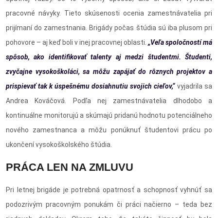
pracovné návyky. Tieto skúsenosti ocenia zamestnávatelia pri
prijímaní do zamestnania. Brigády počas štúdia sú iba plusom pri
pohovore – aj keď boli v inej pracovnej oblasti.
„Veľa spoločností má
spôsob, ako identifikovať talenty aj medzi študentmi. Študenti,
zvyčajne vysokoškoláci, sa môžu zapájať do rôznych projektov a
prispievať tak k úspešnému dosiahnutiu svojich cieľov,“
vyjadrila sa
Andrea Kováčová. Podľa nej zamestnávatelia dlhodobo a
kontinuálne monitorujú a skúmajú pridanú hodnotu potenciálneho
nového zamestnanca a môžu ponúknuť študentovi prácu po
ukončení vysokoškolského štúdia.
PRÁCA LEN NA ZMLUVU
Pri letnej brigáde je potrebná opatrnosť a schopnosť vyhnúť sa
podozrivým pracovným ponukám či práci načierno – teda bez