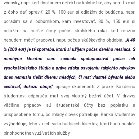
výdavky, napr. keď dostanem defekt na kolobežke, aby som to mal
z čoho dať opraviť, 20 %, 100 eur si odložím do budúcna, napr.
poradím sa s odborníkom, kam investovať, 30 %, 150 eur si
odložím na horšie časy počas školského roka, keď možno
nebudem môcť pracovať, napr. počas skúškového obdobia.
„A 40
% (200 eur) je tá spotreba, ktorú si užijem počas daného mesiaca. S
mnohými klientmi som začínala spolupracovať počas ich
vysokoškolského štúdia a práve vďaka osvojeniu takýchto návykov
dnes nemusia riešiť dilemu mladých, či mať vlastné bývanie alebo
cestovať, dokážu oboje,“
opisuje skúsenosti z praxe. Každému
študentovi odporúča mať svoj vlastný bežný účet. V drvivej
väčšine prípadov sú študentské účty bez poplatku a
prispôsobené tomu, čo mladý človek potrebuje. Banka študentov
zvýhodňuje, lebo v nich vidia budúcich klientov, ktorí budú neskôr
plnohodnotne využívať ich služby.