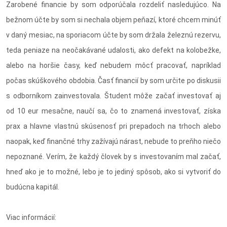
Zarobené financie by som odporúčala rozdeliť nasledujúco. Na
bežnom účte by som si nechala objem peňazí, ktoré chcem minúť
v daný mesiac, na sporiacom účte by som držala železnú rezervu,
teda peniaze na neočakávané udalosti, ako defekt na kolobežke,
alebo na horšie časy, keď nebudem môcť pracovať, napríklad
počas skúškového obdobia. Časť financií by som určite po diskusii
s odborníkom zainvestovala. Študent môže začať investovať aj
od 10 eur mesačne, naučí sa, čo to znamená investovať, získa
prax a hlavne vlastnú skúsenosť pri prepadoch na trhoch alebo
naopak, keď finančné trhy zažívajú nárast, nebude to preňho niečo
nepoznané. Verím, že každý človek by s investovaním mal začať,
hneď ako je to možné, lebo je to jediný spôsob, ako si vytvoriť do
budúcna kapitál.
Viac informácií: