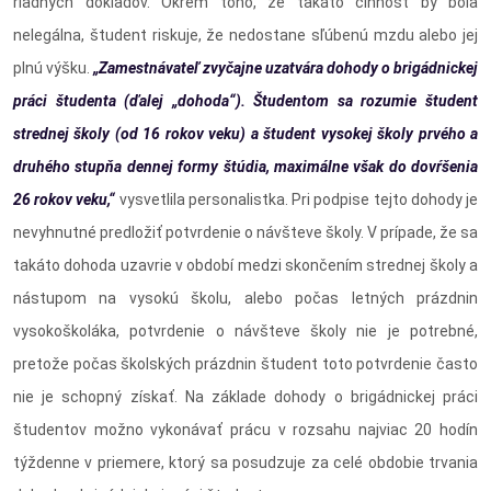
riadnych dokladov. Okrem toho, že takáto činnosť by bola
nelegálna, študent riskuje, že nedostane sľúbenú mzdu alebo jej
plnú výšku.
„Zamestnávateľ zvyčajne uzatvára dohody o brigádnickej
práci študenta (ďalej „dohoda“). Študentom sa rozumie študent
strednej školy (od 16 rokov veku) a študent vysokej školy prvého a
druhého stupňa dennej formy štúdia, maximálne však do dovŕšenia
26 rokov veku,“
vysvetlila personalistka. Pri podpise tejto dohody je
nevyhnutné predložiť potvrdenie o návšteve školy. V prípade, že sa
takáto dohoda uzavrie v období medzi skončením strednej školy a
nástupom na vysokú školu, alebo počas letných prázdnin
vysokoškoláka, potvrdenie o návšteve školy nie je potrebné,
pretože počas školských prázdnin študent toto potvrdenie často
nie je schopný získať. Na základe dohody o brigádnickej práci
študentov možno vykonávať prácu v rozsahu najviac 20 hodín
týždenne v priemere, ktorý sa posudzuje za celé obdobie trvania