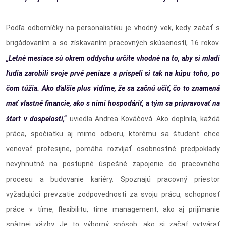
Podľa odborníčky na personalistiku je vhodný vek, kedy začať s
brigádovaním a so získavaním pracovných skúseností, 16 rokov.
„Letné mesiace sú okrem oddychu určite vhodné na to, aby si mladí
ľudia zarobili svoje prvé peniaze a prispeli si tak na kúpu toho, po
čom túžia. Ako ďalšie plus vidíme, že sa začnú učiť, čo to znamená
mať vlastné financie, ako s nimi hospodáriť, a tým sa pripravovať na
štart v dospelosti,“
uviedla Andrea Kováčová. Ako doplnila, každá
práca, spočiatku aj mimo odboru, ktorému sa študent chce
venovať profesijne, pomáha rozvíjať osobnostné predpoklady
nevyhnutné na postupné úspešné zapojenie do pracovného
procesu a budovanie kariéry. Spoznajú pracovný priestor
vyžadujúci prevzatie zodpovednosti za svoju prácu, schopnosť
práce v tíme, flexibilitu, time management, ako aj prijímanie
spätnej väzby. Je to výborný spôsob, ako si začať vytvárať