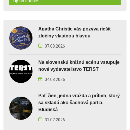
Tip na čítanie
Agatha Christie vás pozýva riešiť
zločiny vlastnou hlavou
07.08.2026
Na slovenskú knižnú scénu vstupuje
nové vydavateľstvo TERST
04.08.2026
Päť žien, jedna vražda a príbeh, ktorý
sa skladá ako šachová partia.
Bludiská
31.07.2026