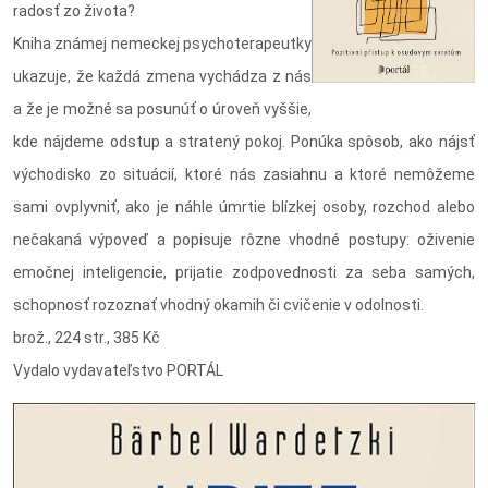
radosť zo života?
Kniha známej nemeckej psychoterapeutky
ukazuje, že každá zmena vychádza z nás
a že je možné sa posunúť o úroveň vyššie,
kde nájdeme odstup a stratený pokoj. Ponúka spôsob, ako nájsť
východisko zo situácií, ktoré nás zasiahnu a ktoré nemôžeme
sami ovplyvniť, ako je náhle úmrtie blízkej osoby, rozchod alebo
nečakaná výpoveď a popisuje rôzne vhodné postupy: oživenie
emočnej inteligencie, prijatie zodpovednosti za seba samých,
schopnosť rozoznať vhodný okamih či cvičenie v odolnosti.
brož., 224 str., 385 Kč
Vydalo vydavateľstvo PORTÁL