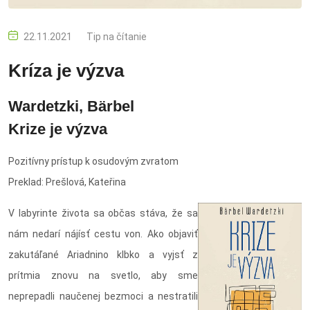
22.11.2021
Tip na čítanie
Kríza je výzva
Wardetzki, Bärbel
Krize je výzva
Pozitívny prístup k osudovým zvratom
Preklad: Prešlová, Kateřina
V labyrinte života sa občas stáva, že sa
nám nedarí nájísť cestu von. Ako objaviť
zakutáľané Ariadnino klbko a vyjsť z
prítmia znovu na svetlo, aby sme
neprepadli naučenej bezmoci a nestratili