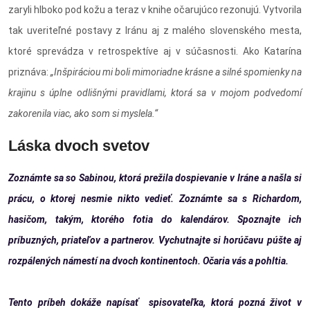
zaryli hlboko pod kožu a teraz v knihe očarujúco rezonujú. Vytvorila
tak uveriteľné postavy z Iránu aj z malého slovenského mesta,
ktoré sprevádza v retrospektíve aj v súčasnosti. Ako Katarína
priznáva:
„Inšpiráciou mi boli mimoriadne krásne a silné spomienky na
krajinu s úplne odlišnými pravidlami, ktorá sa v mojom podvedomí
zakorenila viac, ako som si myslela.“
Láska dvoch svetov
Zoznámte sa so Sabinou, ktorá prežila dospievanie v Iráne a našla si
prácu, o ktorej nesmie nikto vedieť. Zoznámte sa s Richardom,
hasičom, takým, ktorého fotia do kalendárov. Spoznajte ich
príbuzných, priateľov a partnerov. Vychutnajte si horúčavu púšte aj
rozpálených námestí na dvoch kontinentoch. Očaria vás a pohltia.
Tento príbeh dokáže napísať spisovateľka, ktorá pozná život v