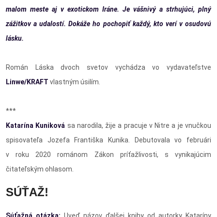
malom meste aj v exotickom Iráne. Je vášnivý a strhujúci, plný
zážitkov a udalostí. Dokáže ho pochopiť každý, kto verí v osudovú
lásku.
Román Láska dvoch svetov vychádza vo vydavateľstve
Linwe/KRAFT
vlastným úsilím.
***
Katarína Kuniková
sa narodila, žije a pracuje v Nitre a je vnučkou
spisovateľa Jozefa Františka Kunika. Debutovala vo februári
v roku 2020 románom Zákon príťažlivosti, s vynikajúcim
čitateľským ohlasom.
SÚŤAŽ!
Súťažná otázka:
Uveď názov ďalšej knihy od autorky Kataríny