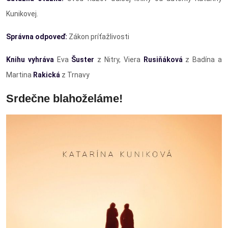
Kunikovej.
Správna odpoveď:
Zákon príťažlivosti
Knihu vyhráva
Eva
Šuster
z Nitry, Viera
Rusiňáková
z Badína a
Martina
Rakická
z Trnavy
Srdečne blahoželáme!