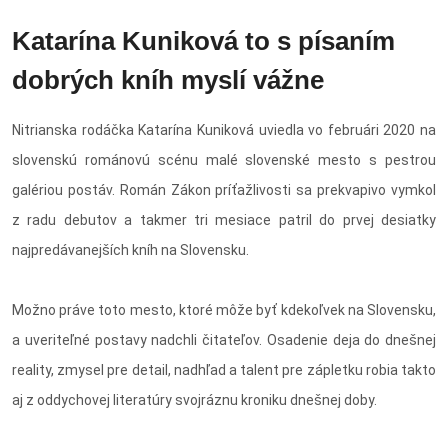
Katarína Kuniková to s písaním
dobrých kníh myslí vážne
Nitrianska rodáčka Katarína Kuniková uviedla vo februári 2020 na
slovenskú románovú scénu malé slovenské mesto s pestrou
galériou postáv. Román Zákon príťažlivosti sa prekvapivo vymkol
z radu debutov a takmer tri mesiace patril do prvej desiatky
najpredávanejších kníh na Slovensku.
Možno práve toto mesto, ktoré môže byť kdekoľvek na Slovensku,
a uveriteľné postavy nadchli čitateľov. Osadenie deja do dnešnej
reality, zmysel pre detail, nadhľad a talent pre zápletku robia takto
aj z oddychovej literatúry svojráznu kroniku dnešnej doby.