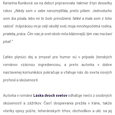
Katarína Kuniková sa na debut pripravovala takmer štyri desiatky
rokov.
„Nikdy som o sebe nerozmýšľala, prečo píšem. Jednoducho
som iba písala, lebo mi to bolo prirodzené, ľahké a mala som z toho
radosť. Inšpiráciou mi je celý okolitý svet, moja mnohopočetná rodina,
priatelia, práca. Čím viac je svet okolo mňa bláznivejší, tým viac ma baví
písať.“
Ľahko plynúci dej a zmysel pre humor sú v prípade ženských
románov vzácnou ingredienciou, a preto autorka v dobre
nastavenej komunikácii pokračuje a vťahuje nás do sveta nových
profesií a skúseností.
Autorka v románe
Láska dvoch svetov
odhaľuje niečo z osobných
skúseností a zážitkov. Časť dospievania prežila v Iráne, takže
všetky opisy púšte, teheránskych trhov, obchodíkov a ulíc sa jej