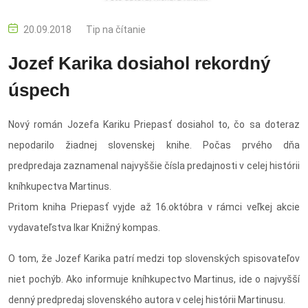
20.09.2018
Tip na čítanie
Jozef Karika dosiahol rekordný
úspech
Nový román Jozefa Kariku Priepasť dosiahol to, čo sa doteraz
nepodarilo žiadnej slovenskej knihe. Počas prvého dňa
predpredaja zaznamenal najvyššie čísla predajnosti v celej histórii
kníhkupectva Martinus.
Pritom kniha Priepasť vyjde až 16.októbra v rámci veľkej akcie
vydavateľstva Ikar Knižný kompas.
O tom, že Jozef Karika patrí medzi top slovenských spisovateľov
niet pochýb. Ako informuje kníhkupectvo Martinus, ide o najvyšší
denný predpredaj slovenského autora v celej histórii Martinusu.