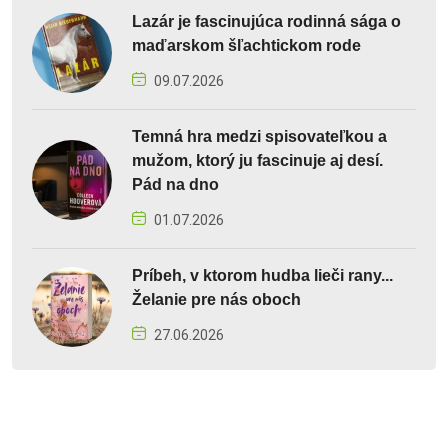
Lazár je fascinujúca rodinná sága o
maďarskom šľachtickom rode
09.07.2026
Temná hra medzi spisovateľkou a
mužom, ktorý ju fascinuje aj desí.
Pád na dno
01.07.2026
Príbeh, v ktorom hudba lieči rany...
Želanie pre nás oboch
27.06.2026