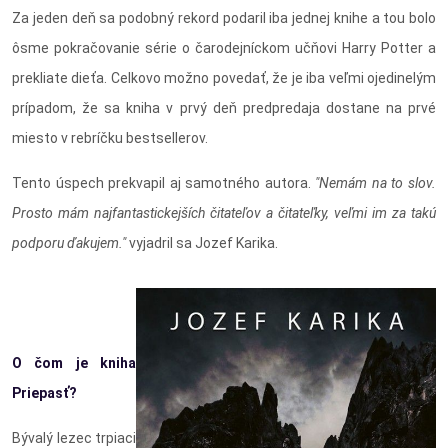
Za jeden deň sa podobný rekord podaril iba jednej knihe a tou bolo
ôsme pokračovanie série o čarodejníckom učňovi Harry Potter a
prekliate dieťa. Celkovo možno povedať, že je iba veľmi ojedinelým
prípadom, že sa kniha v prvý deň predpredaja dostane na prvé
miesto v rebríčku bestsellerov.
Tento úspech prekvapil aj samotného autora.
"Nemám na to slov.
Prosto mám najfantastickejších čitateľov a čitateľky, veľmi im za takú
podporu ďakujem."
vyjadril sa Jozef Karika.
O čom je kniha
Priepasť?
Bývalý lezec trpiaci