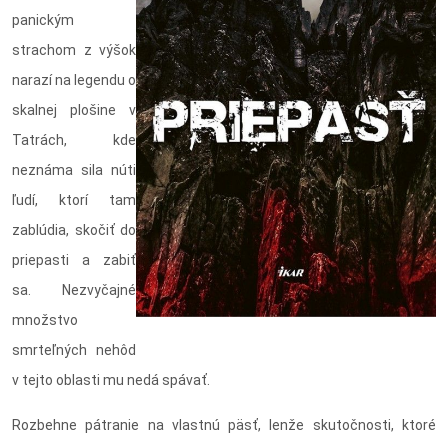
panickým
strachom z výšok
narazí na legendu o
skalnej plošine v
Tatrách, kde
neznáma sila núti
ľudí, ktorí tam
zablúdia, skočiť do
priepasti a zabiť
sa. Nezvyčajné
množstvo
smrteľných nehôd
v tejto oblasti mu nedá spávať.
Rozbehne pátranie na vlastnú päsť, lenže skutočnosti, ktoré