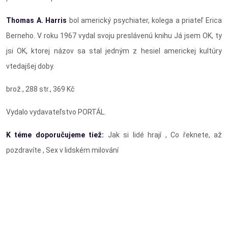
Thomas A. Harris
bol americký psychiater, kolega a priateľ Erica
Berneho. V roku 1967 vydal svoju preslávenú knihu Já jsem OK, ty
jsi OK, ktorej názov sa stal jedným z hesiel americkej kultúry
vtedajšej doby.
brož., 288 str., 369 Kč
Vydalo vydavateľstvo PORTÁL.
K téme doporučujeme tiež:
Jak si lidé hrají , Co řeknete, až
pozdravíte , Sex v lidském milování