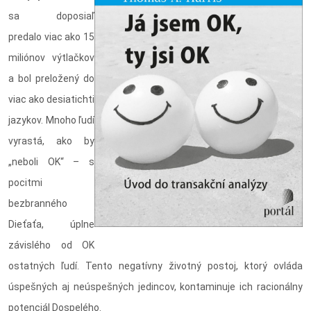
sa doposiaľ
predalo viac ako 15
miliónov výtlačkov
a bol preložený do
viac ako desiatichti
jazykov. Mnoho ľudí
vyrastá, ako by
„neboli OK“ – s
pocitmi
bezbranného
Dieťaťa, úplne
závislého od OK
ostatných ľudí. Tento negatívny životný postoj, ktorý ovláda
úspešných aj neúspešných jedincov, kontaminuje ich racionálny
potenciál Dospelého.