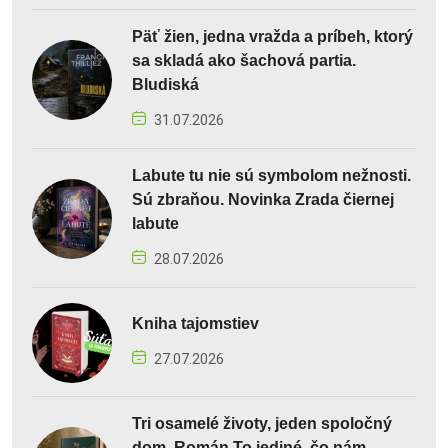
Päť žien, jedna vražda a príbeh, ktorý
sa skladá ako šachová partia.
Bludiská
31.07.2026
Labute tu nie sú symbolom nežnosti.
Sú zbraňou. Novinka Zrada čiernej
labute
28.07.2026
Kniha tajomstiev
27.07.2026
Tri osamelé životy, jeden spoločný
dom. Román To jediné, čo nám