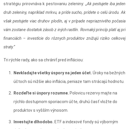
stratégiu prirovnáva k pestovaniu zeleniny:
„Ak pestujete iba jeden
druh zeleniny, napríklad mrkvu, a príde sucho, prídete o celú úrodu. Ak
však pestujete viac druhov plodín, aj v prípade nepriaznivého počasia
vám zostane dostatok zásob z iných rastlín. Rovnaký princíp platí aj pri
financiách – investície do rôznych produktov znižujú riziko celkovej
straty.“
Tri rýchle rady, ako sa chrániť pred infláciou:
Nevkladajte všetky úspory na jeden účet.
Úroky na bežných
účtoch sú nižšie ako inflácia, peniaze tam strácajú hodnotu.
Rozdeľte si úspory rozumne.
Polovicu rezervy majte na
rýchlo dostupnom sporiacom účte, druhú časť vložte do
produktov s vyšším výnosom.
Investujte dlhodobo.
ETF a indexové fondy sú výborným