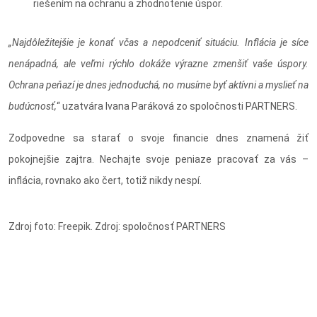
riešením na ochranu a zhodnotenie úspor.
„Najdôležitejšie je konať včas a nepodceniť situáciu. Inflácia je síce
nenápadná, ale veľmi rýchlo dokáže výrazne zmenšiť vaše úspory.
Ochrana peňazí je dnes jednoduchá, no musíme byť aktívni a myslieť na
budúcnosť,
“ uzatvára Ivana Paráková zo spoločnosti PARTNERS.
Zodpovedne sa starať o svoje financie dnes znamená žiť
pokojnejšie zajtra. Nechajte svoje peniaze pracovať za vás –
inflácia, rovnako ako čert, totiž nikdy nespí.
Zdroj foto: Freepik. Zdroj: spoločnosť PARTNERS