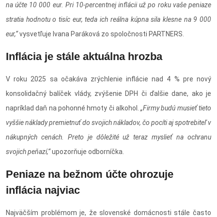
na účte 10 000 eur. Pri 10-percentnej inflácii už po roku vaše peniaze
stratia hodnotu o tisíc eur, teda ich reálna kúpna sila klesne na 9 000
eur,“
vysvetľuje Ivana Paráková zo spoločnosti PARTNERS.
Inflácia je stále aktuálna hrozba
V roku 2025 sa očakáva zrýchlenie inflácie nad 4 % pre nový
konsolidačný balíček vlády, zvýšenie DPH či ďalšie dane, ako je
napríklad daň na pohonné hmoty či alkohol.
„Firmy budú musieť tieto
vyššie náklady premietnuť do svojich nákladov, čo pocíti aj spotrebiteľ v
nákupných cenách. Preto je dôležité už teraz myslieť na ochranu
svojich peňazí,“
upozorňuje odborníčka.
Peniaze na bežnom účte ohrozuje
inflácia najviac
Najväčším problémom je, že slovenské domácnosti stále často