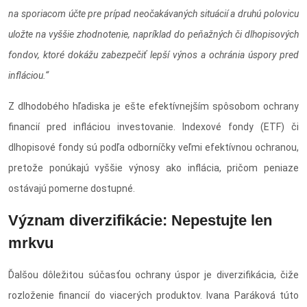
na sporiacom účte pre prípad neočakávaných situácií a druhú polovicu
uložte na vyššie zhodnotenie, napríklad do peňažných či dlhopisových
fondov, ktoré dokážu zabezpečiť lepší výnos a ochránia úspory pred
infláciou.“
Z dlhodobého hľadiska je ešte efektívnejším spôsobom ochrany
financií pred infláciou investovanie. Indexové fondy (ETF) či
dlhopisové fondy sú podľa odborníčky veľmi efektívnou ochranou,
pretože ponúkajú vyššie výnosy ako inflácia, pričom peniaze
ostávajú pomerne dostupné.
Význam diverzifikácie: Nepestujte len
mrkvu
Ďalšou dôležitou súčasťou ochrany úspor je diverzifikácia, čiže
rozloženie financií do viacerých produktov. Ivana Paráková túto