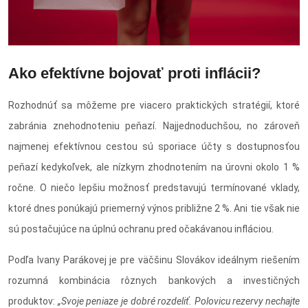
Ako efektívne bojovať proti inflácii?
Rozhodnúť sa môžeme pre viacero praktických stratégií, ktoré
zabránia znehodnoteniu peňazí. Najjednoduchšou, no zároveň
najmenej efektívnou cestou sú sporiace účty s dostupnosťou
peňazí kedykoľvek, ale nízkym zhodnotením na úrovni okolo 1 %
ročne. O niečo lepšiu možnosť predstavujú termínované vklady,
ktoré dnes ponúkajú priemerný výnos približne 2 %. Ani tie však nie
sú postačujúce na úplnú ochranu pred očakávanou infláciou.
Podľa Ivany Parákovej je pre väčšinu Slovákov ideálnym riešením
rozumná kombinácia rôznych bankových a investičných
produktov:
„Svoje peniaze je dobré rozdeliť. Polovicu rezervy nechajte