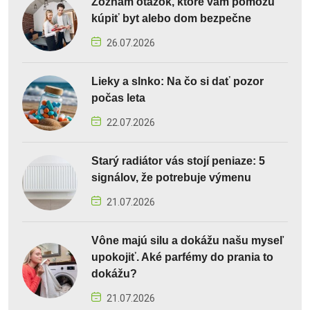
Zoznam otázok, ktoré vám pomôžu
kúpiť byt alebo dom bezpečne
26.07.2026
Lieky a slnko: Na čo si dať pozor
počas leta
22.07.2026
Starý radiátor vás stojí peniaze: 5
signálov, že potrebuje výmenu
21.07.2026
Vône majú silu a dokážu našu myseľ
upokojiť. Aké parfémy do prania to
dokážu?
21.07.2026