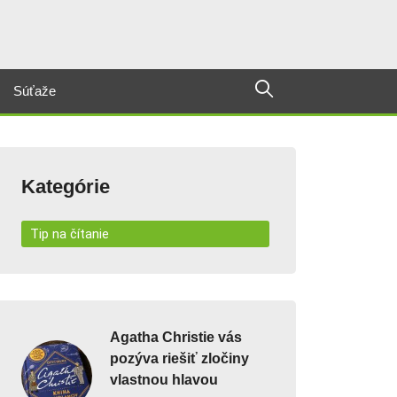
Súťaže
Kategórie
Tip na čítanie
Agatha Christie vás
pozýva riešiť zločiny
vlastnou hlavou