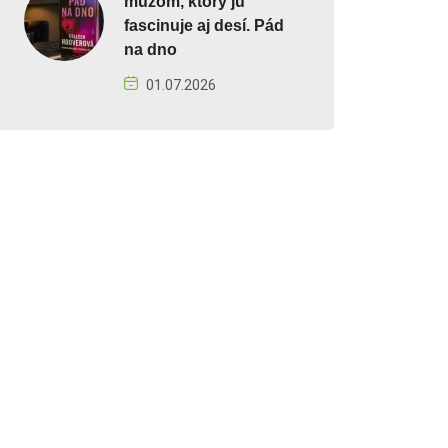
mužom, ktorý ju
fascinuje aj desí. Pád
na dno
01.07.2026