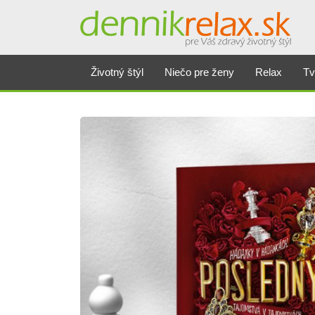
Životný štýl
Niečo pre ženy
Relax
Tv