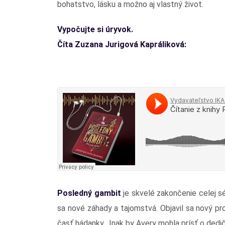
bohatstvo, lásku a možno aj vlastný život.
Vypočujte si úryvok.
Číta Zuzana Jurigová Kapráliková:
Posledný gambit
je skvelé zakončenie celej sé
sa nové záhady a tajomstvá. Objavil sa nový pro
časť hádanky. Inak by Avery mohla prísť o dedičst