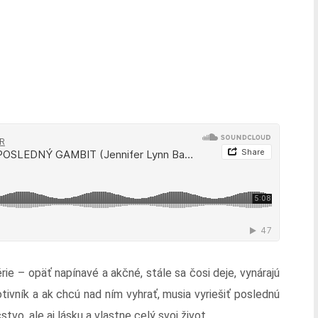
rie – opäť napínavé a akčné, stále sa čosi deje, vynárajú
tivník a ak chcú nad ním vyhrať, musia vyriešiť poslednú
vo, ale aj lásku a vlastne celý svoj život.