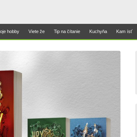
oje hobby
Viete že
Tip na čítanie
Kuchyňa
Kam ísť