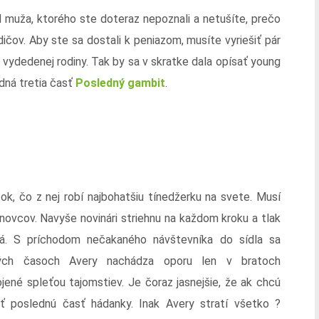
 muža, ktorého ste doteraz nepoznali a netušíte, prečo
dičov. Aby ste sa dostali k peniazom, musíte vyriešiť pár
 vydedenej rodiny. Tak by sa v skratke dala opísať young
edná tretia časť
Posledný gambit
.
k, čo z nej robí najbohatšiu tínedžerku na svete. Musí
novcov. Navyše novinári striehnu na každom kroku a tlak
á. S príchodom nečakaného návštevníka do sídla sa
stých časoch Avery nachádza oporu len v bratoch
ené spleťou tajomstiev. Je čoraz jasnejšie, že ak chcú
ť poslednú časť hádanky. Inak Avery stratí všetko ?