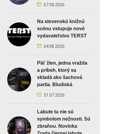
07.08.2026
Na slovenskú knižnú
scénu vstupuje nové
vydavateľstvo TERST
04.08.2026
Päť žien, jedna vražda
a príbeh, ktorý sa
skladá ako šachová
partia. Bludiská
31.07.2026
Labute tu nie sú
symbolom nežnosti. Sú
zbraňou. Novinka
Zrada čiernej labute