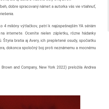
íbeh, dobre spracovaný námet a autorka vás vie vtiahnuť,
riešenia.
ko 4 milióny výtlačkov, patrí k najúspešnejším YA sériám
a internete. Oceníte nielen zápletku, rôzne hádanky
ú. Štyria bratia aj Avery, ich prepletené osudy, spočiatku
vera, dokonca spoločný boj proti neznámemu a mocnému
le, Brown and Company, New York 2022) preložila Andrea