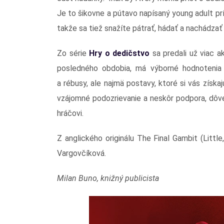
Je to šikovne a pútavo napísaný young adult pr
takže sa tiež snažíte pátrať, hádať a nachádzať 
Zo série
Hry o dedičstvo
sa predali už viac a
posledného obdobia, má výborné hodnotenia n
a rébusy, ale najmä postavy, ktoré si vás získaj
vzájomné podozrievanie a neskôr podpora, dô
hráčovi.
Z anglického originálu The Final Gambit (Litt
Vargovčíková.
Milan Buno, knižný publicista