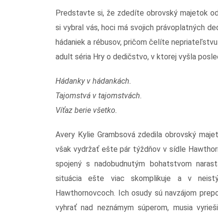
Predstavte si, že zdedíte obrovský majetok od
si vybral vás, hoci má svojich právoplatných de
hádaniek a rébusov, pričom čelíte nepriateľstvu
adult séria Hry o dedičstvo, v ktorej vyšla posl
Hádanky v hádankách.
Tajomstvá v tajomstvách.
Víťaz berie všetko.
Avery Kylie Grambsová zdedila obrovský majeto
však vydržať ešte pár týždňov v sídle Hawthor
spojený s nadobudnutým bohatstvom narast
situácia ešte viac skomplikuje a v nei
Hawthornovcoch. Ich osudy sú navzájom prepoj
vyhrať nad neznámym súperom, musia vyrieši