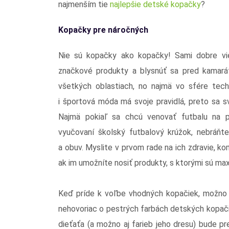
najmenším tie
najlepšie detské kopačky
?
Kopačky pre náročných
Nie sú kopačky ako kopačky! Sami dobre vie
značkové produkty a blysnúť sa pred kamará
všetkých oblastiach, no najmä vo sfére tec
i športová móda má svoje pravidlá, preto sa s
Najmä pokiaľ sa chcú venovať futbalu na pr
vyučovaní školský futbalový krúžok, nebráňt
a obuv. Myslite v prvom rade na ich zdravie, k
ak im umožníte nosiť produkty, s ktorými sú m
Keď príde k voľbe vhodných kopačiek, možno s
nehovoriac o pestrých farbách detských kopači
dieťaťa (a možno aj farieb jeho dresu) bude pr