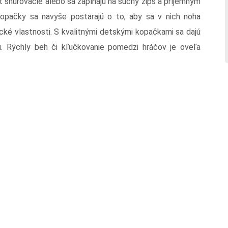
yť šnurovacie alebo sa zapínajú na suchý zips a príjemným
opačky sa navyše postarajú o to, aby sa v nich noha
cké vlastnosti. S kvalitnými detskými kopačkami sa dajú
. Rýchly beh či kľučkovanie pomedzi hráčov je oveľa