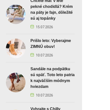
Chcete mať v lete
pekné chodidlá? Krém
na päty je fajn, dôležité
sú aj topánky
15.07.2026
Prišlo leto: Vyberajme
ZIMNÚ obuv!
10.07.2026
Sandále na podpätku
sú späť. Toto leto patria
k najväčším módnym
hviezdam
10.07.2026
Vyhrajte s Chilly