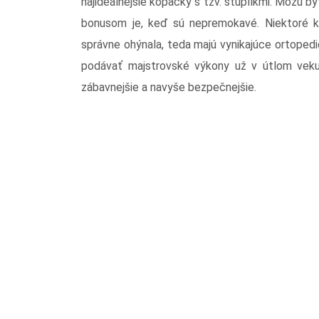
najideálnejšie kopačky s tzv. štuplíkmi. Môžu b
bonusom je, keď sú nepremokavé. Niektoré k
správne ohýnala, teda majú vynikajúce ortopedi
podávať majstrovské výkony už v útlom veku
zábavnejšie a navyše bezpečnejšie.