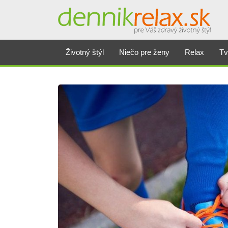
Životný štýl
Niečo pre ženy
Relax
Tv