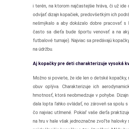
i terén, na ktorom najčastejšie hráva, či už ide
odvíjať dizajn kopačiek, predovšetkým ich podrá
nešmýkalo a aby dokázalo dobre pracovať s lo
často sa dieťa bude športu venovať a na aký 
futbalové turnaje). Najviac sa predávajú kopač
na údržbu.
Aj kopačky pre deti charakterizuje vysoká kv
Možno si poviete, že ide len o detské kopačky,
obuv oplýva. Charakterizuje ich aerodynamic
hmotnosť, ktorá neobmedzuje v pohybe. Dizajn 
dala lopta ľahko ovládať, no zároveň sa spolu s 
čo najviac utlmené. Pokiaľ vaše dieťa praktizuj
na hru v hale však jednoznačne zvoľte halovky 