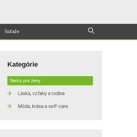
Súťaže
Kategórie
Niečo pre ženy
Láska, vzťahy a rodina
Móda, krása a self-care