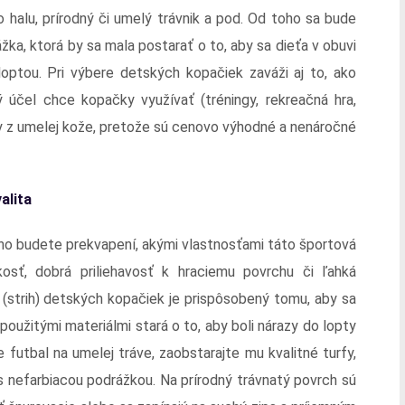
 o halu, prírodný či umelý trávnik a pod. Od toho sa bude
žka, ktorá by sa mala postarať o to, aby sa dieťa v obuvi
ptou. Pri výbere detských kopačiek zaváži aj to, ako
účel chce kopačky využívať (tréningy, rekreačná hra,
ky z umelej kože, pretože sú cenovo výhodné a nenáročné
alita
 no budete prekvapení, akými vlastnosťami táto športová
kosť, dobrá priliehavosť k hraciemu povrchu či ľahká
(strih) detských kopačiek je prispôsobený tomu, aby sa
použitými materiálmi stará o to, aby boli nárazy do lopty
e futbal na umelej tráve, zaobstarajte mu kvalitné turfy,
s nefarbiacou podrážkou. Na prírodný trávnatý povrch sú