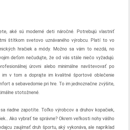
te, aké sú moderné deti náročné. Potrebujú vlastniť
tmi štítkom svetovo uznávaného výrobcu. Platí to vo
hnických hračiek a módy. Možno sa vám to nezdá, no
vojim deťom nečudujte, že od vás stále niečo vyžadujú.
ofesionálnej úrovni alebo minimálne navštevovať po
e im v tom a doprajte im kvalitné športové oblečenie
omfort a sebavedomie pri hre. To im jednoznačne zvýšite,
aximálne stotožnené.
a riadne zapotíte. Toľko výrobcov a druhov kopačiek,
ek... Ako vybrať tie správne? Okrem veľkosti nohy vášho
edajcu zaujímať druh športu, aký vykonáva, ale napríklad