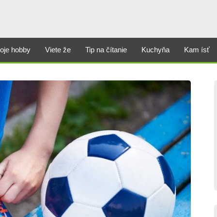
oje hobby
Viete že
Tip na čítanie
Kuchyňa
Kam ísť