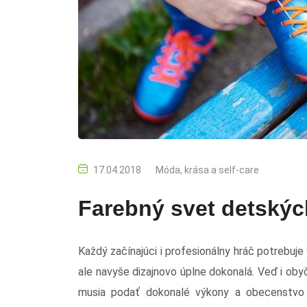
17.04.2018
Móda, krása a self-care
Farebný svet detskýc
Každý začínajúci i profesionálny hráč potrebuje
ale navyše dizajnovo úplne dokonalá. Veď i oby
musia podať dokonalé výkony a obecenstvo 