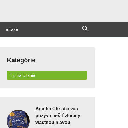
Súťaže
Kategórie
Tip na čítanie
Agatha Christie vás
pozýva riešiť zločiny
vlastnou hlavou