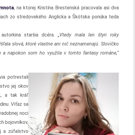
emnota
, na ktorej Kristína Brestenská pracovala asi dva
ciach zo stredovekého Anglicka a Škótska ponúka teda
 autorkina staršia dcéra.
„Vtedy mala len štyri roky
ľala slová, ktoré vlastne ani nič neznamenajú. Slovíčko
e a napokon som ho využila v tomto fantasy románe,“
ia potrestali
vstvo jej okov
k, a tak kráľ
dinu. Víťaz sa
vadobnej noci
h bojovníkov,
j a zúfalstvo