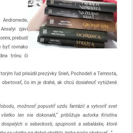
á Andromede,
nsalyi zjaví
monmi, prebudí
e byť rovnako
dina trónu či
ktorým ľud prisúdil prezývky Srieň, Pochodeň a Temnota,
obetovať, čo im je drahé, ak chcú dosiahnuť vytúžené
obodu, možnosť popustiť uzdu fantázií a vytvoriť svet
šetko len nie dokonalé,“ približuje autorka Kristína
e dospelých o sebeckosti, spupnosti a sebaláske, ktoré
aby sa všetko na dobré obrátilo, treba niečo obetovať...“