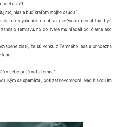
 chcel nájsť!
duj môj hlas a buď kráľom môjho osudu.“
padal do myšlienok, do obrazu večnosti, nemal tam byť.
e zahnalo temravu, no do tváre mu hľadeli oči čierne ako
ekvapene zistil, že sú vonku z Temného lesa a princezná
 lone.
áš v sebe príliš veľa temna.“
čí. Kým sa spamätal, boli zafírovomodré. Nad hlavou im