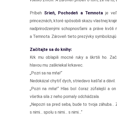
Príbeh
Srieň, Pochodeň a Temnota
je veľ
princeznách, ktoré spôsobili skazu vlastnej kra
nadprirodzenými schopnosťami a práve kvôli 
a Temnota. Zároveň tieto prezývky symbolizujú 
Začítajte sa do knihy:
Krk mu oblapili mocné ruky a škrtili ho. Zač
hlavou mu zaškriekal krkavec.
„Pozri sa na mňa!“
Nedokázal chytiť dych, striedavo kašľal a dávil.
„Pozri na mňa!“ Hlas bol čoraz zúfalejší a on 
všetka sila z neho pomaly odchádzala.
„Nepozri sa pred seba, bude to tvoja záhuba… 
s nimi… spolu s nimi… s nimi…“