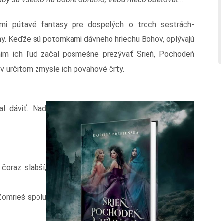
mi pútavé fantasy pre dospelých o troch sestrách-
jiny. Keďže sú potomkami dávneho hriechu Bohov, oplývajú
nim ich ľud začal posmešne prezývať Srieň, Pochodeň
v určitom zmysle ich povahové črty.
al dáviť. Nad
čoraz slabší,
Zomrieš spolu