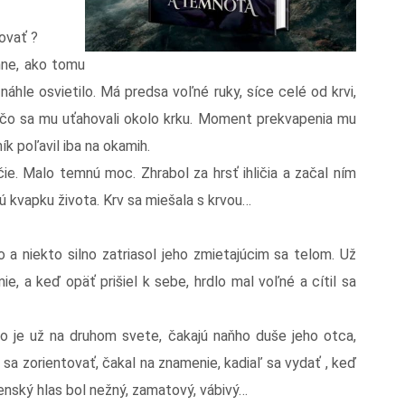
ovať ?
hne, ako tomu
áhle osvietilo. Má predsa voľné ruky, síce celé od krvi,
, čo sa mu uťahovali okolo krku. Moment prekvapenia mu
k poľavil iba na okamih.
ie. Malo temnú moc. Zhrabol za hrsť ihličia a začal ním
ú kvapku života. Krv sa miešala s krvou…
o a niekto silno zatriasol jeho zmietajúcim sa telom. Už
ie, a keď opäť prišiel k sebe, hrdlo mal voľné a cítil sa
o je už na druhom svete, čakajú naňho duše jeho otca,
l sa zorientovať, čakal na znamenie, kadiaľ sa vydať , keď
nský hlas bol nežný, zamatový, vábivý…