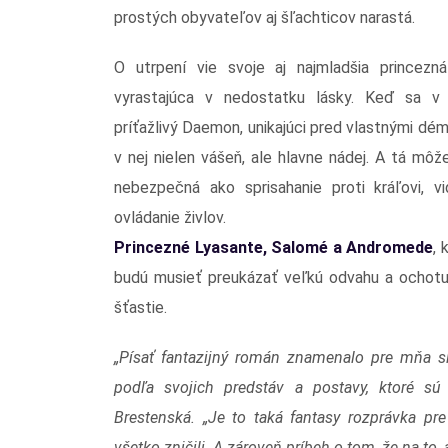
prostých obyvateľov aj šľachticov narastá.
O utrpení vie svoje aj najmladšia princezn
vyrastajúca v nedostatku lásky. Keď sa v A
príťažlivý Daemon, unikajúci pred vlastnými dé
v nej nielen vášeň, ale hlavne nádej. A tá môž
nebezpečná ako sprisahanie proti kráľovi, vi
ovládanie živlov.
Princezné Lyasante, Salomé a Andromede
, 
budú musieť preukázať veľkú odvahu a ochotu 
šťastie.
„Písať fantazijný román znamenalo pre mňa sl
podľa svojich predstáv a postavy, ktoré sú v
Brestenská. „Je to taká fantasy rozprávka pr
všetko zničili. A zároveň príbeh o tom, že na to, 