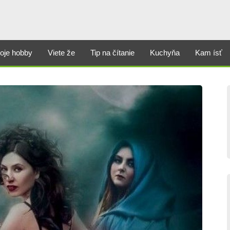
oje hobby
Viete že
Tip na čítanie
Kuchyňa
Kam ísť