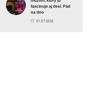
mužom, ktorý ju
fascinuje aj desí. Pád
na dno
01.07.2026