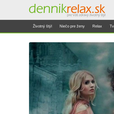
Životný štýl
Niečo pre ženy
Relax
Tv