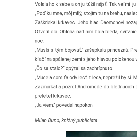
Volala ho k sebe a on ju túžil nájsť. Tak veľmi ju
„Poď ku mne, môj milý, stojím tu na brehu, nasle
Zaškriekal krkavec. Jeho hlas Daemonovi neza
Otvoril oči. Obloha nad ním bola bledá, svitani
noc.
„Musíš s tým bojovať,“ zašepkala princezná. Pr
kľačí na spálenej zemi s jeho hlavou položenou v
„Čo sa stalo?“ opýtal sa zachrípnuto.
„Musela som ťa odvliecť z lesa, neprežil by si. M
Zažmurkal a pozrel Andromede do blednúcich o
preletel krkavec.
„Ja viem,“ povedal napokon.
Milan Buno, knižný publicista