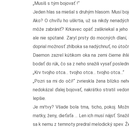
„Musíš s tým bojovať !“
Jeden hlas sa miešal s druhým hlasom. Musí boj
Ako? O chvíľu ho uškrtia, už sa nikdy nenadýc
môže zabrániť? Krkavec opäť zaškriekal a jeho n
ale nie spútané. Zaryl prsty do mocných dlaní
doprial možnosť zhlboka sa nadýchnuť, no útoční
Daemon zazrel kútikom oka na zemi čierne ihlič
bodať do rúk, čo sa z neho snažili vysať posledn
„Krv tvojho otca… tvojho otca… tvojho otca…“
„Pozri sa mi do očí!“ zvrieskla žena blízko neh
nedokázal ďalej bojovať, nakrátko stratil vedom
lepšie.
Je mŕtvy? Všade bola tma, ticho, pokoj. Možn
matky, ženy, dieťaťa … Len ich musí nájsť. Snaži
sa k nemu z temnoty predral melodický spev. Že