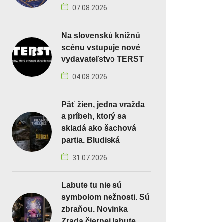
07.08.2026
Na slovenskú knižnú
scénu vstupuje nové
vydavateľstvo TERST
04.08.2026
Päť žien, jedna vražda
a príbeh, ktorý sa
skladá ako šachová
partia. Bludiská
31.07.2026
Labute tu nie sú
symbolom nežnosti. Sú
zbraňou. Novinka
Zrada čiernej labute