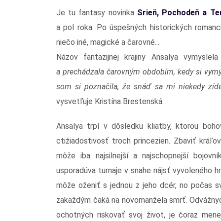
Je tu fantasy novinka
Srieň, Pochodeň a T
a pol roka. Po úspešných historických roman
niečo iné, magické a čarovné...
Názov fantazijnej krajiny Ansalya vymyslela
a prechádzala čarovným obdobím, kedy si vymýš
som si poznačila, že snáď sa mi niekedy zíd
vysvetľuje Kristína Brestenská.
Ansalya trpí v dôsledku kliatby, ktorou bohov
ctižiadostivosť troch princezien. Zbaviť kráľo
môže iba najsilnejší a najschopnejší bojovní
usporadúva turnaje v snahe nájsť vyvoleného hr
môže oženiť s jednou z jeho dcér, no počas s
zakaždým čaká na novomanžela smrť. Odvážnyc
ochotných riskovať svoj život, je čoraz mene