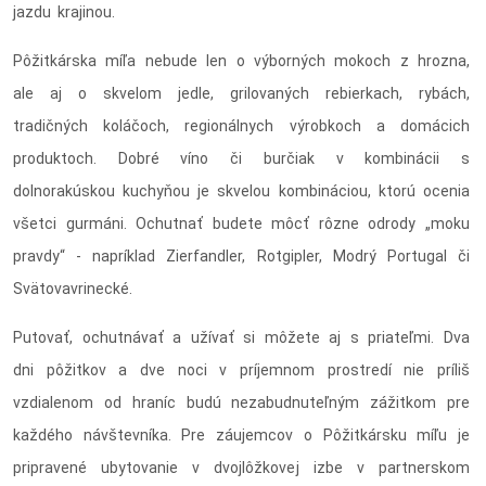
jazdu krajinou.
Pôžitkárska míľa nebude len o výborných mokoch z hrozna,
ale aj o skvelom jedle, grilovaných rebierkach, rybách,
tradičných koláčoch, regionálnych výrobkoch a domácich
produktoch. Dobré víno či burčiak v kombinácii s
dolnorakúskou kuchyňou je skvelou kombináciou, ktorú ocenia
všetci gurmáni. Ochutnať budete môcť rôzne odrody „moku
pravdy“ - napríklad Zierfandler, Rotgipler, Modrý Portugal či
Svätovavrinecké.
Putovať, ochutnávať a užívať si môžete aj s priateľmi. Dva
dni pôžitkov a dve noci v príjemnom prostredí nie príliš
vzdialenom od hraníc budú nezabudnuteľným zážitkom pre
každého návštevníka. Pre záujemcov o Pôžitkársku míľu je
pripravené ubytovanie v dvojlôžkovej izbe v partnerskom