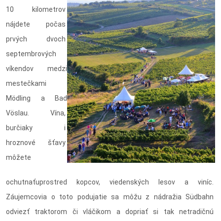
10 kilometrov
nájdete počas
prvých dvoch
septembrových
víkendov medzi
mestečkami
Mödling a Bad
Vöslau. Vína,
burčiaky i
hroznové šťavy
môžete
ochutnaťuprostred kopcov, viedenských lesov a viníc.
Záujemcovia o toto podujatie sa môžu z nádražia Südbahn
odviezť traktorom či vláčikom a dopriať si tak netradičnú