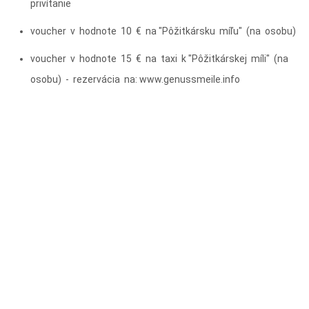
privítanie
voucher v hodnote 10 € na "Pôžitkársku míľu" (na osobu)
voucher v hodnote 15 € na taxi k "Pôžitkárskej míli" (na
osobu) - rezervácia na: www.genussmeile.info