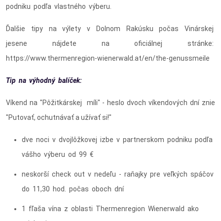
podniku podľa vlastného výberu.
Ďalšie tipy na výlety v Dolnom Rakúsku počas Vinárskej
jesene nájdete na oficiálnej stránke:
https://www.thermenregion-wienerwald.at/en/the-genussmeile
Tip na výhodný balíček:
Víkend na "Pôžitkárskej míli" - heslo dvoch víkendových dní znie
"Putovať, ochutnávať a užívať si!"
dve noci v dvojlôžkovej izbe v partnerskom podniku podľa
vášho výberu od 99 €
neskorší check out v nedeľu - raňajky pre veľkých spáčov
do 11,30 hod. počas oboch dní
1 fľaša vína z oblasti Thermenregion Wienerwald ako