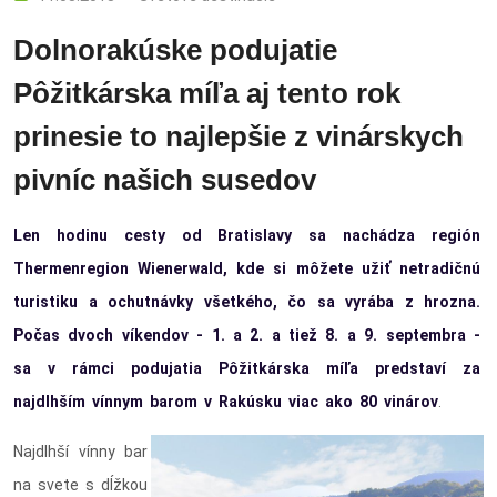
Dolnorakúske podujatie
Pôžitkárska míľa aj tento rok
prinesie to najlepšie z vinárskych
pivníc našich susedov
Len hodinu cesty od Bratislavy sa nachádza región
Thermenregion Wienerwald, kde si môžete užiť netradičnú
turistiku a ochutnávky všetkého, čo sa vyrába z hrozna.
Počas dvoch víkendov - 1. a 2. a tiež 8. a 9. septembra -
sa v rámci podujatia Pôžitkárska míľa predstaví za
najdlhším vínnym barom v Rakúsku viac ako 80 vinárov
.
Najdlhší vínny bar
na svete s dĺžkou