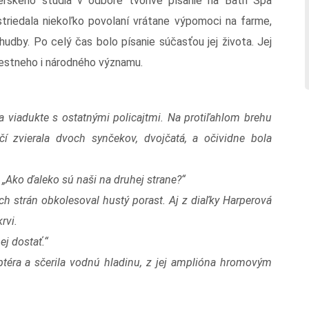
rského štúdia v odbore tvorivé písanie na Bath Spa
striedala niekoľko povolaní vrátane výpomoci na farme,
hudby. Po celý čas bolo písanie súčasťou jej života. Jej
iestneho i národného významu.
a viadukte s ostatnými policajtmi. Na protiľahlom brehu
čí zvierala dvoch synčekov, dvojčatá, a očividne bola
. „Ako ďaleko sú naši na druhej strane?“
ch strán obkolesoval hustý porast. Aj z diaľky Harperová
rvi.
ej dostať.“
téra a sčerila vodnú hladinu, z jej amplióna hromovým