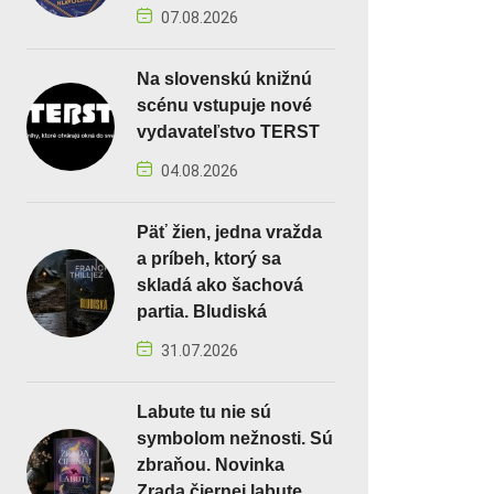
07.08.2026
Na slovenskú knižnú
scénu vstupuje nové
vydavateľstvo TERST
04.08.2026
Päť žien, jedna vražda
a príbeh, ktorý sa
skladá ako šachová
partia. Bludiská
31.07.2026
Labute tu nie sú
symbolom nežnosti. Sú
zbraňou. Novinka
Zrada čiernej labute