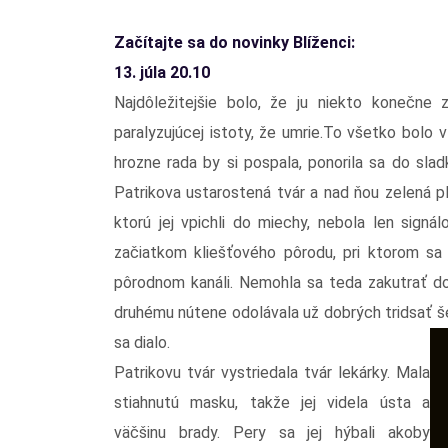
Začítajte sa do novinky
Blíženci:
13. júla 20.10
Najdôležitejšie bolo, že ju niekto konečne z
paralyzujúcej istoty, že umrie.To všetko bolo
hrozne rada by si pospala, ponorila sa do slad
Patrikova ustarostená tvár a nad ňou zelená pl
ktorú jej vpichli do miechy, nebola len signá
začiatkom kliešťového pôrodu, pri ktorom sa
pôrodnom kanáli. Nemohla sa teda zakutrať d
druhému nútene odolávala už dobrých tridsať še
sa dialo.
Patrikovu tvár vystriedala tvár lekárky. Mala
stiahnutú masku, takže jej videla ústa a
väčšinu brady. Pery sa jej hýbali akoby