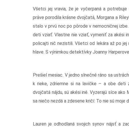
Všetci jej vravia, že je vyčerpaná a potrebuj
práve porodila krásne dvojčatá, Morgana a Rileyh
stalo v prvú noc po pôrode v nemocničnej izbe.
deti vziať. Vlastne nie vziať, vymeniť za akési in
policajti nič nezistili. Všetci od lekára až po j
hlave. S výnimkou detektívky Joanny Harperovej,
Prešiel mesiac. V jedno slnečné ráno sa ustrá
k rieke, zdriemne si na lavičke – a obe deti
dvojčatá nájdu, sú akési iné. Vyzerajú síce ako 
sa niečo nezdá a zdesene kričí: To nie sú moje d
Lauren je odhodlaná svojich synov nájsť a zac