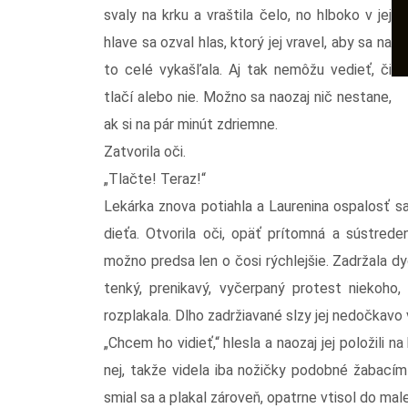
svaly na krku a vraštila čelo, no hlboko v jej
hlave sa ozval hlas, ktorý jej vravel, aby sa na
to celé vykašľala. Aj tak nemôžu vedieť, či
tlačí alebo nie. Možno sa naozaj nič nestane,
ak si na pár minút zdriemne.
Zatvorila oči.
„Tlačte! Teraz!“
Lekárka znova potiahla a Laurenina ospalosť sa 
dieťa. Otvorila oči, opäť prítomná a sústred
možno predsa len o čosi rýchlejšie. Zadržala 
tenký, prenikavý, vyčerpaný protest niekoho,
rozplakala. Dlho zadržiavané slzy jej nedočkavo vyh
„Chcem ho vidieť,“ hlesla a naozaj jej položili
nej, takže videla iba nožičky podobné žabacím a
smial sa a plakal zároveň, opatrne vtisol do male