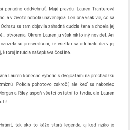
e si poriadne oddýchnuť. Majú pravdu. Lauren Tranterová
o, a v živote nebola unavenejšia. Len ona však vie, čo sa
 Odrazu sa tam objavila záhadná cudzia žena a chcela jej
é... stvorenia. Okrem Lauren ju však nikto iný nevidel. Ani
ej manžela sú presvedčení, že všetko sa odohralo iba v jej
 ktorej intuícia našepkáva čosi iné.
chaná Lauren konečne vyberie s dvojčatami na prechádzku
 zmiznú. Polícia pohotovo zakročí, ale keď sa nakoniec
Morgan a Riley, aspoň všetci ostatní to tvrdia, ale Lauren
eti!
hrániť, tak ako to káže stará legenda, aj keď riziko je