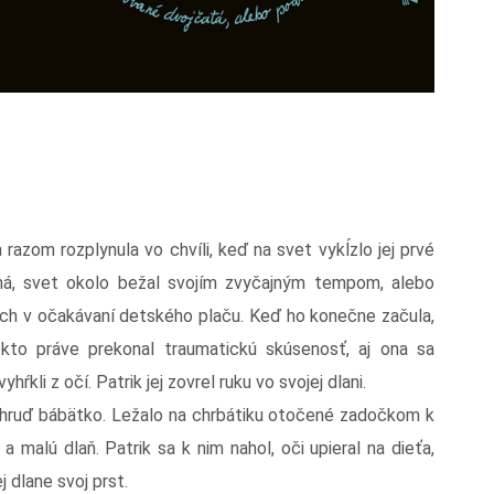
razom rozplynula vo chvíli, keď na svet vykĺzlo jej prvé
ená, svet okolo bežal svojím zvyčajným tempom, alebo
dych v očakávaní detského plaču. Keď ho konečne začula,
 kto práve prekonal traumatickú skúsenosť, aj ona sa
ŕkli z očí. Patrik jej zovrel ruku vo svojej dlani.
 na hruď bábätko. Ležalo na chrbátiku otočené zadočkom k
 malú dlaň. Patrik sa k nim nahol, oči upieral na dieťa,
j dlane svoj prst.