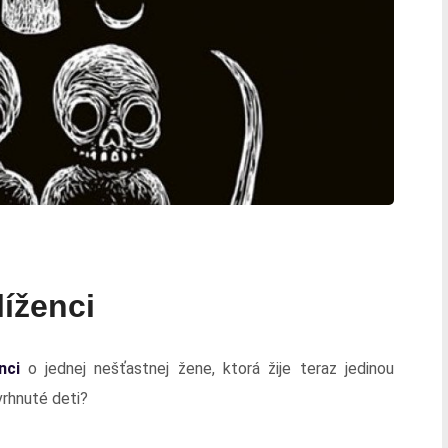
líženci
nci
o jednej nešťastnej žene, ktorá žije teraz jedinou
vrhnuté deti?