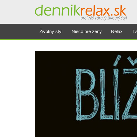
Životný štýl
Niečo pre ženy
Relax
Tv