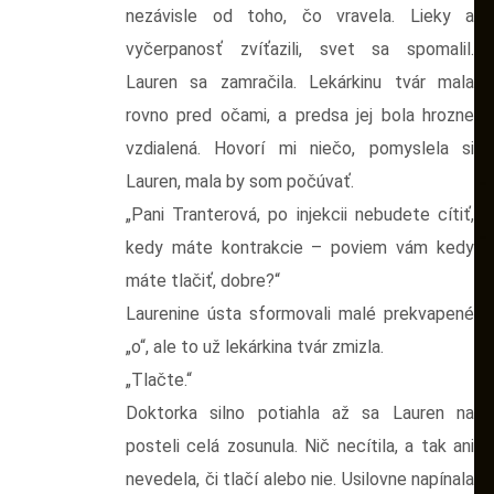
nezávisle od toho, čo vravela. Lieky a
vyčerpanosť zvíťazili, svet sa spomalil.
Lauren sa zamračila. Lekárkinu tvár mala
rovno pred očami, a predsa jej bola hrozne
vzdialená. Hovorí mi niečo, pomyslela si
Lauren, mala by som počúvať.
„Pani Tranterová, po injekcii nebudete cítiť,
kedy máte kontrakcie – poviem vám kedy
máte tlačiť, dobre?“
Laurenine ústa sformovali malé prekvapené
„o“, ale to už lekárkina tvár zmizla.
„Tlačte.“
Doktorka silno potiahla až sa Lauren na
posteli celá zosunula. Nič necítila, a tak ani
nevedela, či tlačí alebo nie. Usilovne napínala