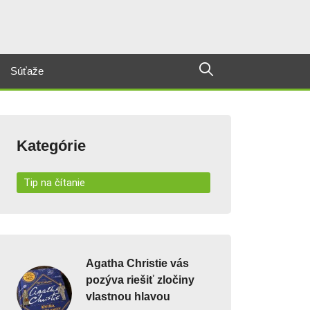
Súťaže
Kategórie
Tip na čítanie
Agatha Christie vás
pozýva riešiť zločiny
vlastnou hlavou