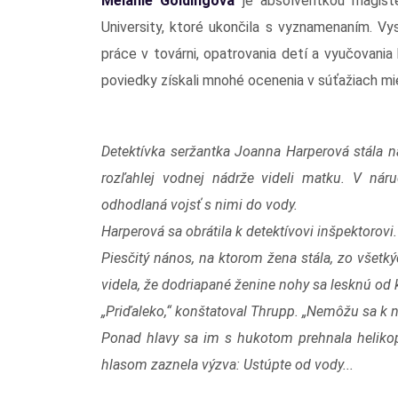
Melanie Goldingová
je absolventkou magiste
University, ktoré ukončila s vyznamenaním. Vy
práce v továrni, opatrovania detí a vyučovania 
poviedky získali mnohé ocenenia v súťažiach m
Detektívka seržantka Joanna Harperová stála n
rozľahlej vodnej nádrže videli matku. V náru
odhodlaná vojsť s nimi do vody.
Harperová sa obrátila k detektívovi inšpektorovi
Piesčitý nános, na ktorom žena stála, zo všetký
videla, že dodriapané ženine nohy sa lesknú od k
„Priďaleko,“ konštatoval Thrupp. „Nemôžu sa k n
Ponad hlavy sa im s hukotom prehnala helikop
hlasom zaznela výzva: Ustúpte od vody...