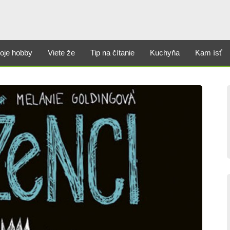
oje hobby
Viete že
Tip na čítanie
Kuchyňa
Kam ísť