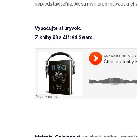
nepredstaviteľné. Ak sa mýli, urobí najväčšiu ch
Vypočujte si úryvok.
Z knihy číta Alfréd Swan: