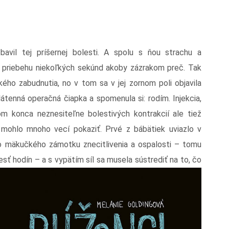
bavil tej príšernej bolesti. A spolu s ňou strachu a
 v priebehu niekoľkých sekúnd akoby zázrakom preč. Tak
kého zabudnutia, no v tom sa v jej zornom poli objavila
átenná operačná čiapka a spomenula si: rodím. Injekcia,
lom konca neznesiteľne bolestivých kontrakcií ale tiež
 mohlo mnoho vecí pokaziť. Prvé z bábätiek uviazlo v
o mäkučkého zámotku znecitlivenia a ospalosti – tomu
sť hodín – a s vypätím síl sa musela sústrediť na to, čo