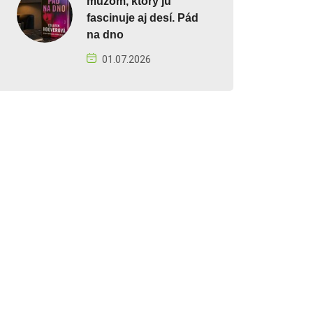
mužom, ktorý ju
fascinuje aj desí. Pád
na dno
01.07.2026