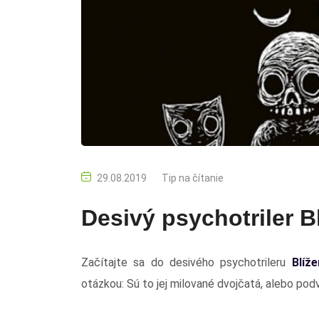
29.08.2019
Tip na čítanie
Desivý psychotriler B
Začítajte sa do desivého psychotrileru
Blíže
otázkou: Sú to jej milované dvojčatá, alebo pod