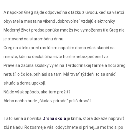
A napokon Greg nájde odpoveď na otázku z úvodu, keď sa všetci
obyvatelia mesta na víkend „dobrovoľne“ vzdajú elektroniky.
Moderný život predsa ponúka množstvo vymožeností a Greg nie
je stavaný na staromódnu drinu.
Greg na úteku pred rastúcim napätím doma však skončí na
mieste, kde na decká číha ešte horšie nebezpečenstvo.
Práve sa začína školský výlet na Tvrdodrinskej farme a hoci Greg
netuší, o čo ide, prihlási sa tam. Má trvať týždeň, to sa snáď
situácia doma upokojí.
Nájde však spôsob, ako tam prežiť?
Alebo naňho bude „škola v prírode“ príliš drsná?
Táto séria a novinka
Drsná škola
je kniha, ktorá dokáže napraviť
zlú náladu. Rozosmeje vás, oddýchnete si pri nej...a možno si po