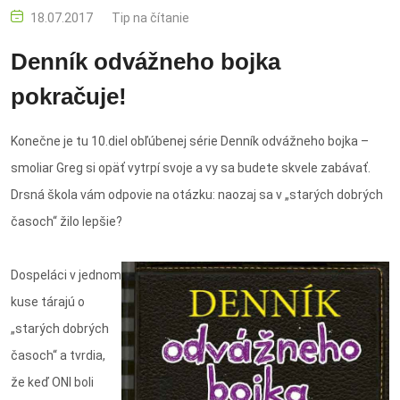
18.07.2017
Tip na čítanie
Denník odvážneho bojka
pokračuje!
Konečne je tu 10.diel obľúbenej série Denník odvážneho bojka –
smoliar Greg si opäť vytrpí svoje a vy sa budete skvele zabávať.
Drsná škola vám odpovie na otázku: naozaj sa v „starých dobrých
časoch“ žilo lepšie?
Dospeláci v jednom
kuse tárajú o
„starých dobrých
časoch“ a tvrdia,
že keď ONI boli