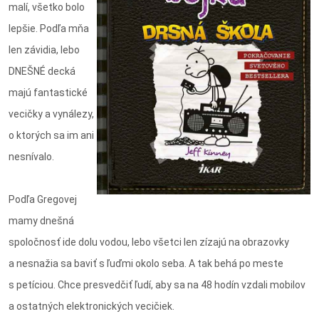
malí, všetko bolo
lepšie. Podľa mňa
len závidia, lebo
DNEŠNÉ decká
majú fantastické
vecičky a vynálezy,
o ktorých sa im ani
nesnívalo.
Podľa Gregovej
mamy dnešná
spoločnosť ide dolu vodou, lebo všetci len zízajú na obrazovky
a nesnažia sa baviť s ľuďmi okolo seba. A tak behá po meste
s petíciou. Chce presvedčiť ľudí, aby sa na 48 hodín vzdali mobilov
a ostatných elektronických vecičiek.