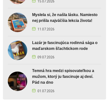
15.07.2026
Myslela si, že našla lásku. Namiesto
nej prišla najväčšia lekcia života!
11.07.2026
Lazár je fascinujúca rodinná sága o
maďarskom šľachtickom rode
09.07.2026
Temná hra medzi spisovateľkou a
mužom, ktorý ju fascinuje aj desí.
Pád na dno
01.07.2026