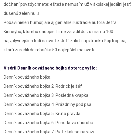
dočítaní povzdychnete: ešteže nemusím už v školskej jedálni jesť
dusenú zeleninu 
Pobaví nielen humor, ale aj geniálne ilustrácie autora Jeffa
Kinneyho, ktorého časopis Time zaradil do zoznamu 100
najvplyvnejších ľudí na svete. Jeff založil aj stránku Poptropica,
ktorú zaradili do rebríčka 50 najlepších na svete.
V sérii Denník odvážneho bojka doteraz vyšlo:
Denník odvážneho bojka
Denník odvážneho bojka 2: Rodrick je šéf
Denník odvážneho bojka 3: Posledná kvapka
Denník odvážneho bojka 4: Prázdniny pod psa
Denník odvážneho bojka 5: Krutá pravda
Denník odvážneho bojka 6: Ponorková choroba
Denník odvážneho bojka 7: Piate koleso na voze