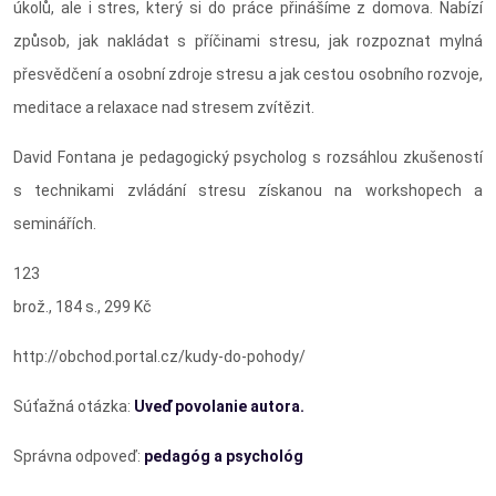
úkolů, ale i stres, který si do práce přinášíme z domova. Nabízí
způsob, jak nakládat s příčinami stresu, jak rozpoznat mylná
přesvědčení a osobní zdroje stresu a jak cestou osobního rozvoje,
meditace a relaxace nad stresem zvítězit.
David Fontana je pedagogický psycholog s rozsáhlou zkušeností
s technikami zvládání stresu získanou na workshopech a
seminářích.
123
brož., 184 s., 299 Kč
http://obchod.portal.cz/kudy-do-pohody/
Súťažná otázka:
Uveď povolanie autora.
Správna odpoveď:
pedagóg a psychológ