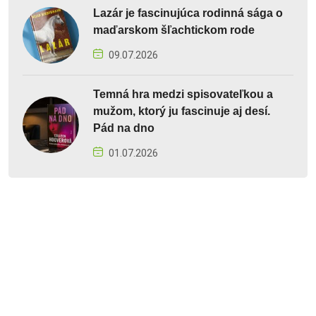
Lazár je fascinujúca rodinná sága o
maďarskom šľachtickom rode
09.07.2026
Temná hra medzi spisovateľkou a
mužom, ktorý ju fascinuje aj desí.
Pád na dno
01.07.2026