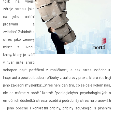
tolik na vnější
zdroje stresu, jako
na jeho vnitřní
prožívání a
zvládání. Zvládněte
stres jako zenový
mistr z úvodu
knihy, který je tváří
v tvář jisté smrti
schopen najít potěšení z maličkosti, a tak stres zvládnout.
Inspirací a posilou budou i příběhy z autorovy praxe, které ilustrují
jeho základní myšlenku: „Stres není dán tím, co se děje kolem nás,
ale co máme v sobě.“ Kromě fyziologických, psychologických a
emočních důsledků stresu rozebírá podrobněji stres na pracovišti
– jeho obecné i konkrétní příčiny, příčiny související s plněním