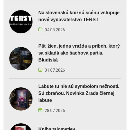
Na slovenskú knižnú scénu vstupuje
nové vydavateľstvo TERST
04.08.2026
Päť žien, jedna vražda a príbeh, ktorý
sa skladá ako šachová partia.
Bludiská
31.07.2026
Labute tu nie sú symbolom nežnosti.
Sú zbraňou. Novinka Zrada čiernej
labute
28.07.2026
Kniha tajomstiev