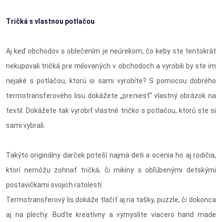
Tričká s vlastnou potlačou
Aj keď obchodov s oblečením je neúrekom, čo keby ste tentokrát
nekupovali tričká pre milovaných v obchodoch a vyrobili by ste im
nejaké s potlačou, ktorú si sami vyrobíte? S pomocou dobrého
termotransferového lisu dokážete „preniesť“ vlastný obrázok na
textil. Dokážete tak vyrobiť vlastné tričko s potlačou, ktorú ste si
sami vybrali.
Takýto originálny darček poteší najmä deti a ocenia ho aj rodičia,
ktorí nemôžu zohnať tričká, či mikiny s obľúbenými detskými
postavičkami svojich ratolestí.
Termotransferový lis dokáže tlačiť aj na tašky, puzzle, či dokonca
aj na plechy. Buďte kreatívny a vymyslite viacero hand made