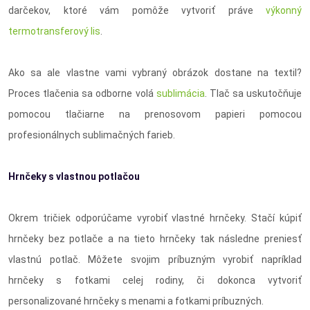
darčekov, ktoré vám pomôže vytvoriť práve
výkonný
termotransferový lis
.
Ako sa ale vlastne vami vybraný obrázok dostane na textil?
Proces tlačenia sa odborne volá
sublimácia
. Tlač sa uskutočňuje
pomocou tlačiarne na prenosovom papieri pomocou
profesionálnych sublimačných farieb.
Hrnčeky s vlastnou potlačou
Okrem tričiek odporúčame vyrobiť vlastné hrnčeky. Stačí kúpiť
hrnčeky bez potlače a na tieto hrnčeky tak následne preniesť
vlastnú potlač. Môžete svojim príbuzným vyrobiť napríklad
hrnčeky s fotkami celej rodiny, či dokonca vytvoriť
personalizované hrnčeky s menami a fotkami príbuzných.