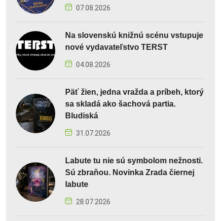
07.08.2026
Na slovenskú knižnú scénu vstupuje
nové vydavateľstvo TERST
04.08.2026
Päť žien, jedna vražda a príbeh, ktorý
sa skladá ako šachová partia.
Bludiská
31.07.2026
Labute tu nie sú symbolom nežnosti.
Sú zbraňou. Novinka Zrada čiernej
labute
28.07.2026