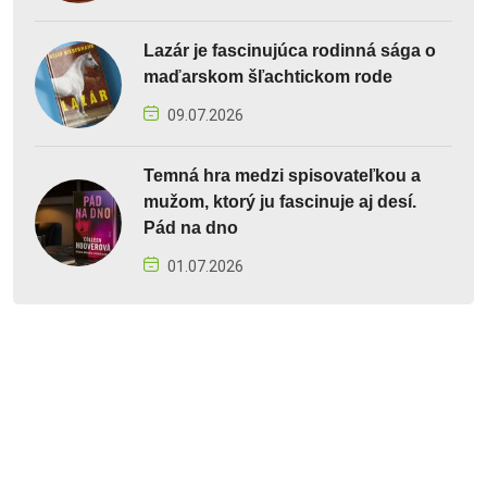
Lazár je fascinujúca rodinná sága o
maďarskom šľachtickom rode
09.07.2026
Temná hra medzi spisovateľkou a
mužom, ktorý ju fascinuje aj desí.
Pád na dno
01.07.2026