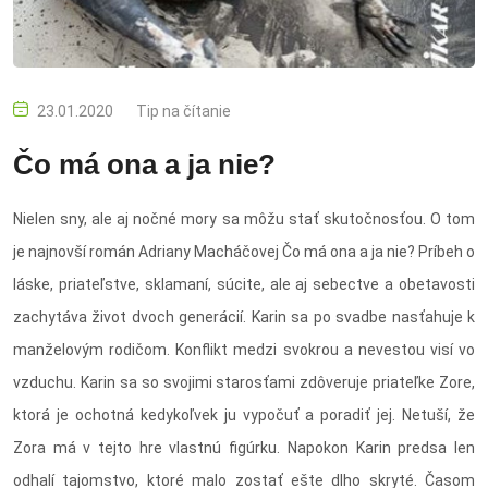
23.01.2020
Tip na čítanie
Čo má ona a ja nie?
Nielen sny, ale aj nočné mory sa môžu stať skutočnosťou. O tom
je najnovší román Adriany Macháčovej Čo má ona a ja nie? Príbeh o
láske, priateľstve, sklamaní, súcite, ale aj sebectve a obetavosti
zachytáva život dvoch generácií. Karin sa po svadbe nasťahuje k
manželovým rodičom. Konflikt medzi svokrou a nevestou visí vo
vzduchu. Karin sa so svojimi starosťami zdôveruje priateľke Zore,
ktorá je ochotná kedykoľvek ju vypočuť a poradiť jej. Netuší, že
Zora má v tejto hre vlastnú figúrku. Napokon Karin predsa len
odhalí tajomstvo, ktoré malo zostať ešte dlho skryté. Časom