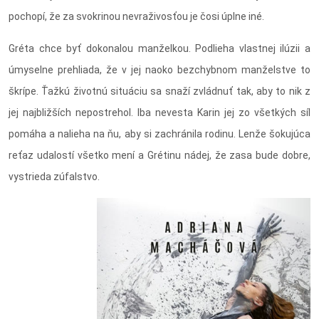
pochopí, že za svokrinou nevraživosťou je čosi úplne iné.
Gréta chce byť dokonalou manželkou. Podlieha vlastnej ilúzii a
úmyselne prehliada, že v jej naoko bezchybnom manželstve to
škrípe. Ťažkú životnú situáciu sa snaží zvládnuť tak, aby to nik z
jej najbližších nepostrehol. Iba nevesta Karin jej zo všetkých síl
pomáha a nalieha na ňu, aby si zachránila rodinu. Lenže šokujúca
reťaz udalostí všetko mení a Grétinu nádej, že zasa bude dobre,
vystrieda zúfalstvo.