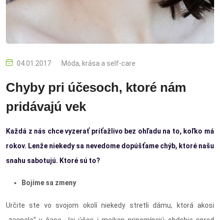
04.01.2017
Móda, krása a self-care
Chyby pri účesoch, ktoré nám
pridávajú vek
Každá z nás chce vyzerať príťažlivo bez ohľadu na to, koľko má
rokov. Lenže niekedy sa nevedome dopúšťame chýb, ktoré našu
snahu sabotujú. Ktoré sú to?
Bojíme sa zmeny
Určite ste vo svojom okolí niekedy stretli dámu, ktorá akosi