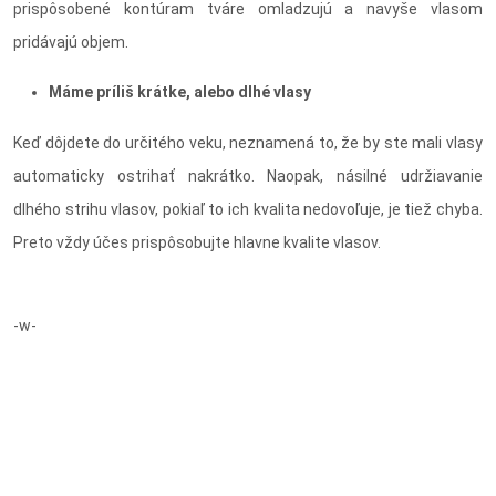
prispôsobené kontúram tváre omladzujú a navyše vlasom
pridávajú objem.
Máme príliš krátke, alebo dlhé vlasy
Keď dôjdete do určitého veku, neznamená to, že by ste mali vlasy
automaticky ostrihať nakrátko. Naopak, násilné udržiavanie
dlhého strihu vlasov, pokiaľ to ich kvalita nedovoľuje, je tiež chyba.
Preto vždy účes prispôsobujte hlavne kvalite vlasov.
-w-