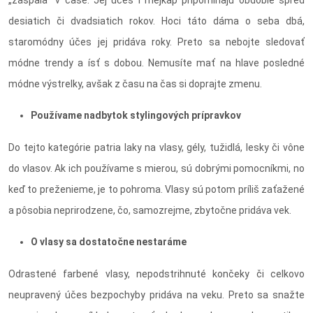
„zaspala“ v čase. Jej účes i mejkap pripomínajú obdobie spred
desiatich či dvadsiatich rokov. Hoci táto dáma o seba dbá,
staromódny účes jej pridáva roky. Preto sa nebojte sledovať
módne trendy a ísť s dobou. Nemusíte mať na hlave posledné
módne výstrelky, avšak z času na čas si doprajte zmenu.
Používame nadbytok stylingových prípravkov
Do tejto kategórie patria laky na vlasy, gély, tužidlá, lesky či vône
do vlasov. Ak ich používame s mierou, sú dobrými pomocníkmi, no
keď to preženieme, je to pohroma. Vlasy sú potom príliš zaťažené
a pôsobia neprirodzene, čo, samozrejme, zbytočne pridáva vek.
O vlasy sa dostatočne nestaráme
Odrastené farbené vlasy, nepodstrihnuté končeky či celkovo
neupravený účes bezpochyby pridáva na veku. Preto sa snažte