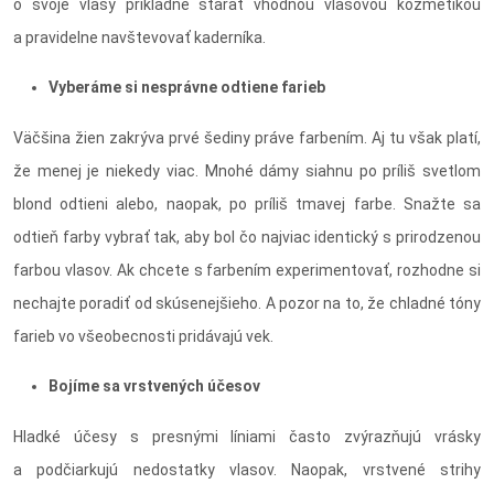
o svoje vlasy príkladne starať vhodnou vlasovou kozmetikou
a pravidelne navštevovať kaderníka.
Vyberáme si nesprávne odtiene farieb
Väčšina žien zakrýva prvé šediny práve farbením. Aj tu však platí,
že menej je niekedy viac. Mnohé dámy siahnu po príliš svetlom
blond odtieni alebo, naopak, po príliš tmavej farbe. Snažte sa
odtieň farby vybrať tak, aby bol čo najviac identický s prirodzenou
farbou vlasov. Ak chcete s farbením experimentovať, rozhodne si
nechajte poradiť od skúsenejšieho. A pozor na to, že chladné tóny
farieb vo všeobecnosti pridávajú vek.
Bojíme sa vrstvených účesov
Hladké účesy s presnými líniami často zvýrazňujú vrásky
a podčiarkujú nedostatky vlasov. Naopak, vrstvené strihy