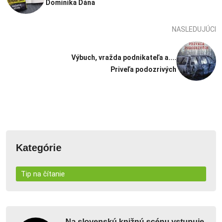
Dominika Dána
NASLEDUJÚCI
Výbuch, vražda podnikateľa a....
Priveľa podozrivých
Kategórie
Tip na čítanie
Na slovenskú knižnú scénu vstupuje