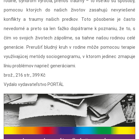
rodine, syndróm výročia, prenos traumy – to všetko sú spôsoby,
pomocou ktorých do našich životov zasahujú nevyriešené
konflikty a traumy našich predkov. Toto pôsobenie je často
nevedomé a preto sa len ťažko dopátrame k poznaniu, že to, s
čím vo svojich životech zápolíme, sa tiahne našou rodinou celé
generácie. Prerušiť bludný kruh v rodine môže pomocou terapie
využívajúcej metódy sociogenogramu, v ktorom jedinec zmapuje
líniu problémov naprieč generáciami.
brož., 216 str., 399 Kč
Vydalo vydavateľstvo PORTÁL