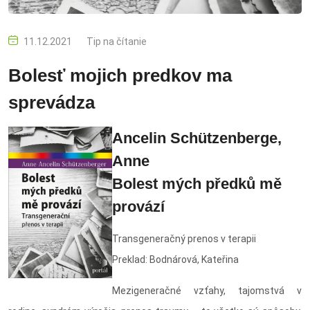
11.12.2021
Tip na čítanie
Bolesť mojich predkov ma
sprevádza
Ancelin Schützenberge,
Anne
Bolest mých předků mě
provází
Transgeneračný prenos v terapii
Preklad: Bodnárová, Kateřina
Mezigeneračné vzťahy, tajomstvá v