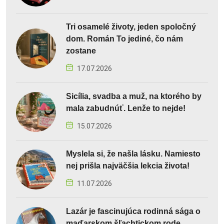
Tri osamelé životy, jeden spoločný
dom. Román To jediné, čo nám
zostane
17.07.2026
Sicília, svadba a muž, na ktorého by
mala zabudnúť. Lenže to nejde!
15.07.2026
Myslela si, že našla lásku. Namiesto
nej prišla najväčšia lekcia života!
11.07.2026
Lazár je fascinujúca rodinná sága o
maďarskom šľachtickom rode