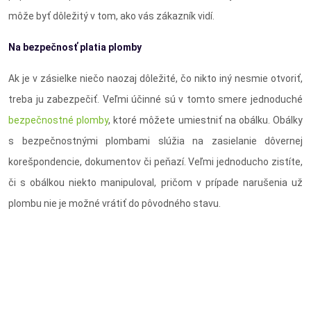
môže byť dôležitý v tom, ako vás zákazník vidí.
Na bezpečnosť platia plomby
Ak je v zásielke niečo naozaj dôležité, čo nikto iný nesmie otvoriť,
treba ju zabezpečiť. Veľmi účinné sú v tomto smere jednoduché
bezpečnostné plomby
, ktoré môžete umiestniť na obálku. Obálky
s bezpečnostnými plombami slúžia na zasielanie dôvernej
korešpondencie, dokumentov či peňazí. Veľmi jednoducho zistíte,
či s obálkou niekto manipuloval, pričom v prípade narušenia už
plombu nie je možné vrátiť do pôvodného stavu.