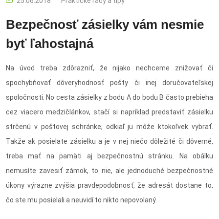
25.06.2018
Praktické rady a tipy
Bezpečnosť zásielky vám nesmie
byť ľahostajná
Na úvod treba zdôrazniť, že nijako nechceme znižovať či
spochybňovať dôveryhodnosť pošty či inej doručovateľskej
spoločnosti. No cesta zásielky z bodu A do bodu B často prebieha
cez viacero medzičlánkov, stačí si napríklad predstaviť zásielku
strčenú v poštovej schránke, odkiaľ ju môže ktokoľvek vybrať.
Takže ak posielate zásielku a je v nej niečo dôležité či dôverné,
treba mať na pamäti aj bezpečnostnú stránku. Na obálku
nemusíte zavesiť zámok, to nie, ale jednoduché bezpečnostné
úkony výrazne zvýšia pravdepodobnosť, že adresát dostane to,
čo ste mu posielali a neuvidí to nikto nepovolaný.