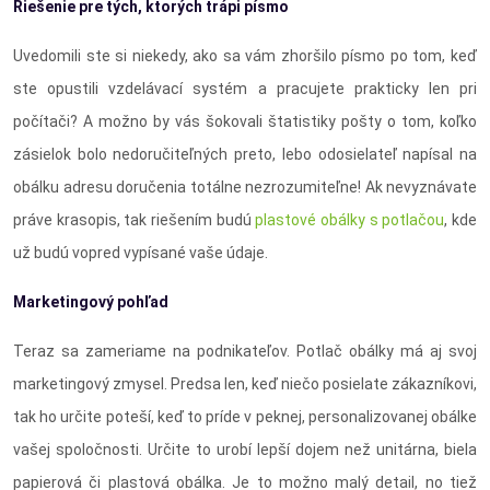
Riešenie pre tých, ktorých trápi písmo
Uvedomili ste si niekedy, ako sa vám zhoršilo písmo po tom, keď
ste opustili vzdelávací systém a pracujete prakticky len pri
počítači? A možno by vás šokovali štatistiky pošty o tom, koľko
zásielok bolo nedoručiteľných preto, lebo odosielateľ napísal na
obálku adresu doručenia totálne nezrozumiteľne! Ak nevyznávate
práve krasopis, tak riešením budú
plastové obálky s potlačou
, kde
už budú vopred vypísané vaše údaje.
Marketingový pohľad
Teraz sa zameriame na podnikateľov. Potlač obálky má aj svoj
marketingový zmysel. Predsa len, keď niečo posielate zákazníkovi,
tak ho určite poteší, keď to príde v peknej, personalizovanej obálke
vašej spoločnosti. Určite to urobí lepší dojem než unitárna, biela
papierová či plastová obálka. Je to možno malý detail, no tiež