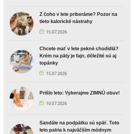
Z čoho v lete priberáme? Pozor na
tieto kalorické nástrahy
15.07.2026
Chcete mať v lete pekné chodidlá?
Krém na päty je fajn, dôležité sú aj
topánky
15.07.2026
Prišlo leto: Vyberajme ZIMNÚ obuv!
10.07.2026
Sandále na podpätku sú späť. Toto
leto patria k najväčším módnym