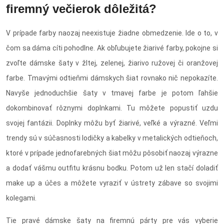
firemný večierok dôležitá?
V prípade farby naozaj neexistuje žiadne obmedzenie. Ide o to, v
čom sa dáma cíti pohodlne. Ak obľubujete žiarivé farby, pokojne si
zvoľte dámske šaty v žltej, zelenej, žiarivo ružovej či oranžovej
farbe. Tmavými odtieňmi dámskych šiat rovnako nič nepokazíte.
Navyše jednoduchšie šaty v tmavej farbe je potom ľahšie
dokombinovať rôznymi doplnkami. Tu môžete popustiť uzdu
svojej fantázii. Doplnky môžu byť žiarivé, veľké a výrazné. Veľmi
trendy sú v súčasnosti lodičky a kabelky v metalických odtieňoch,
ktoré v prípade jednofarebných šiat môžu pôsobiť naozaj výrazne
a dodať vášmu outfitu krásnu bodku. Potom už len stačí doladiť
make up a účes a môžete vyraziť v ústrety zábave so svojimi
kolegami.
Tie pravé dámske šaty na firemnú párty pre vás vyberie