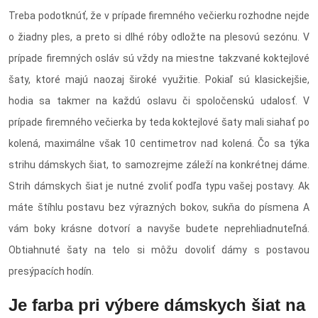
Treba podotknúť, že v prípade firemného večierku rozhodne nejde
o žiadny ples, a preto si dlhé róby odložte na plesovú sezónu. V
prípade firemných osláv sú vždy na miestne takzvané koktejlové
šaty, ktoré majú naozaj široké využitie. Pokiaľ sú klasickejšie,
hodia sa takmer na každú oslavu či spoločenskú udalosť. V
prípade firemného večierka by teda koktejlové šaty mali siahať po
kolená, maximálne však 10 centimetrov nad kolená. Čo sa týka
strihu dámskych šiat, to samozrejme záleží na konkrétnej dáme.
Strih dámskych šiat je nutné zvoliť podľa typu vašej postavy. Ak
máte štíhlu postavu bez výrazných bokov, sukňa do písmena A
vám boky krásne dotvorí a navyše budete neprehliadnuteľná.
Obtiahnuté šaty na telo si môžu dovoliť dámy s postavou
presýpacích hodín.
Je farba pri výbere dámskych šiat na