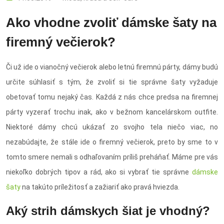
Ako vhodne zvoliť dámske šaty na
firemný večierok?
Či už ide o vianočný večierok alebo letnú firemnú párty, dámy budú
určite súhlasiť s tým, že zvoliť si tie správne šaty vyžaduje
obetovať tomu nejaký čas. Každá z nás chce predsa na firemnej
párty vyzerať trochu inak, ako v bežnom kancelárskom outfite.
Niektoré dámy chcú ukázať zo svojho tela niečo viac, no
nezabúdajte, že stále ide o firemný večierok, preto by sme to v
tomto smere nemali s odhaľovaním príliš preháňať. Máme pre vás
niekoľko dobrých tipov a rád, ako si vybrať tie správne
dámske
šaty
na takúto príležitosť a zažiariť ako pravá hviezda.
Aký strih dámskych šiat je vhodný?