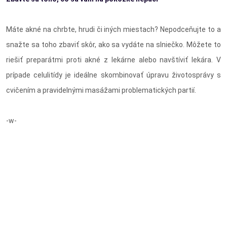
Máte akné na chrbte, hrudi či iných miestach? Nepodceňujte to a
snažte sa toho zbaviť skôr, ako sa vydáte na slniečko. Môžete to
riešiť preparátmi proti akné z lekárne alebo navštíviť lekára. V
prípade celulitídy je ideálne skombinovať úpravu životosprávy s
cvičením a pravidelnými masážami problematických partií.
-w-