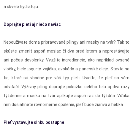
a skvelo hydratujú.
Doprajte pleti aj niečo naviac
Nepoužívate doma pripravované pílingy ani masky na tvár? Tak to
skúste zmeniť aspoň mesiac či dva pred letom a neprestávajte
ani počas dovolenky. Využite ingrediencie, ako napríklad ovsené
vločky, biele jogurty, vajíčka, avokádo a panenské oleje. Stavte na
tie, ktoré sú vhodné pre váš typ pleti. Uvidíte, že pleť sa vám
odvďačí. Výživný píling doprajte pokožke celého tela aj dva razy
týždenne a masku na tvár aplikujte aspoň raz do týždňa. Vďaka
nim dosiahnete rovnomerné opálenie, pleť bude žiarivá a hebká.
Pleť vystavujte slnku postupne