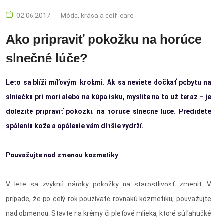
02.06.2017
Móda, krása a self-care
Ako pripraviť pokožku na horúce
slnečné lúče?
Leto sa blíži míľovými krokmi. Ak sa neviete dočkať pobytu na
slniečku pri mori alebo na kúpalisku, myslite na to už teraz – je
dôležité pripraviť pokožku na horúce slnečné lúče. Predídete
spáleniu kože a opálenie vám dlhšie vydrží.
Pouvažujte nad zmenou kozmetiky
V lete sa zvyknú nároky pokožky na starostlivosť zmeniť. V
prípade, že po celý rok používate rovnakú kozmetiku, pouvažujte
nad obmenou. Stavte na krémy či pleťové mlieka, ktoré sú ľahučké