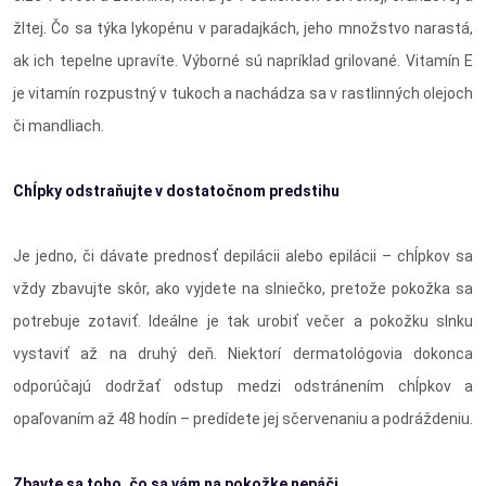
žltej. Čo sa týka lykopénu v paradajkách, jeho množstvo narastá,
ak ich tepelne upravíte. Výborné sú napríklad grilované. Vitamín E
je vitamín rozpustný v tukoch a nachádza sa v rastlinných olejoch
či mandliach.
Chĺpky odstraňujte v dostatočnom predstihu
Je jedno, či dávate prednosť depilácii alebo epilácii – chĺpkov sa
vždy zbavujte skôr, ako vyjdete na slniečko, pretože pokožka sa
potrebuje zotaviť. Ideálne je tak urobiť večer a pokožku slnku
vystaviť až na druhý deň. Niektorí dermatológovia dokonca
odporúčajú dodržať odstup medzi odstránením chĺpkov a
opaľovaním až 48 hodín – predídete jej sčervenaniu a podráždeniu.
Zbavte sa toho, čo sa vám na pokožke nepáči