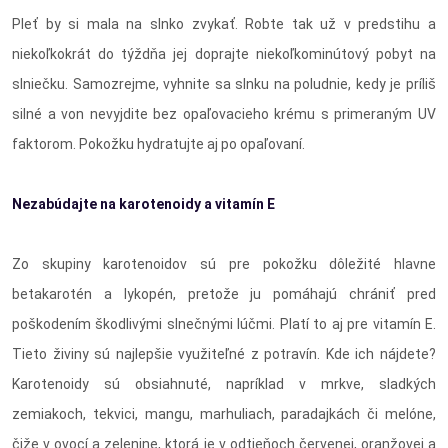
Pleť by si mala na slnko zvykať. Robte tak už v predstihu a
niekoľkokrát do týždňa jej doprajte niekoľkominútový pobyt na
slniečku. Samozrejme, vyhnite sa slnku na poludnie, kedy je príliš
silné a von nevyjdite bez opaľovacieho krému s primeraným UV
faktorom. Pokožku hydratujte aj po opaľovaní.
Nezabúdajte na karotenoidy a vitamín E
Zo skupiny karotenoidov sú pre pokožku dôležité hlavne
betakarotén a lykopén, pretože ju pomáhajú chrániť pred
poškodením škodlivými slnečnými lúčmi. Platí to aj pre vitamín E.
Tieto živiny sú najlepšie využiteľné z potravín. Kde ich nájdete?
Karotenoidy sú obsiahnuté, napríklad v mrkve, sladkých
zemiakoch, tekvici, mangu, marhuliach, paradajkách či melóne,
čiže v ovocí a zelenine, ktorá je v odtieňoch červenej, oranžovej a