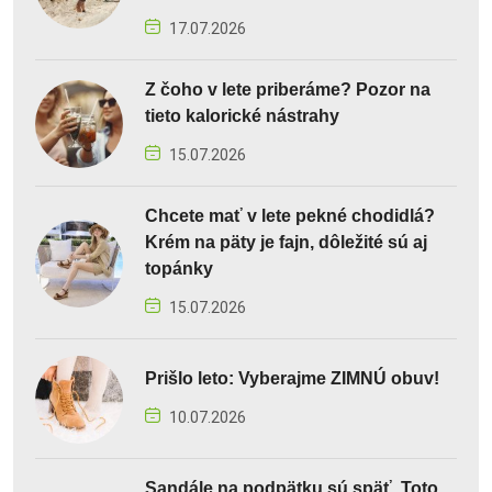
17.07.2026
Z čoho v lete priberáme? Pozor na
tieto kalorické nástrahy
15.07.2026
Chcete mať v lete pekné chodidlá?
Krém na päty je fajn, dôležité sú aj
topánky
15.07.2026
Prišlo leto: Vyberajme ZIMNÚ obuv!
10.07.2026
Sandále na podpätku sú späť. Toto