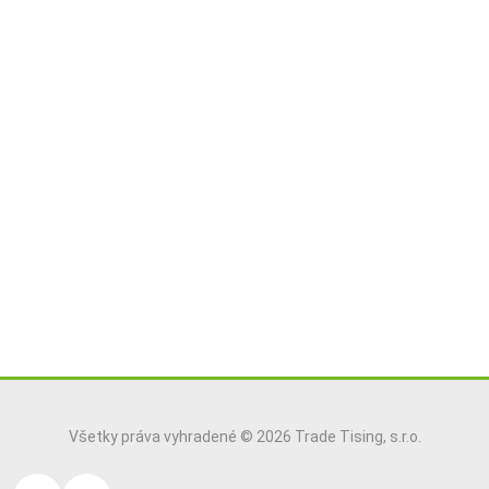
Všetky práva vyhradené © 2026 Trade Tising, s.r.o.