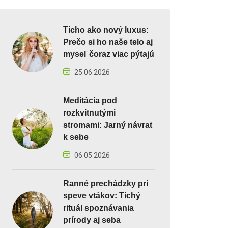
Ticho ako nový luxus:
Prečo si ho naše telo aj
myseľ čoraz viac pýtajú
25.06.2026
Meditácia pod
rozkvitnutými
stromami: Jarný návrat
k sebe
06.05.2026
Ranné prechádzky pri
speve vtákov: Tichý
rituál spoznávania
prírody aj seba