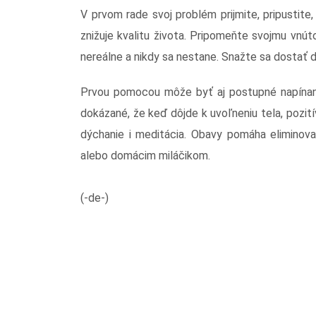
V prvom rade svoj problém prijmite, pripustit
znižuje kvalitu života. Pripomeňte svojmu vnúto
nereálne a nikdy sa nestane. Snažte sa dostať 
Prvou pomocou môže byť aj postupné napínanie
dokázané, že keď dôjde k uvoľneniu tela, pozití
dýchanie i meditácia. Obavy pomáha eliminov
alebo domácim miláčikom.
(-de-)