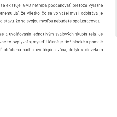
e, že existuje. GAD netreba podceňovať, pretože výrazne
rnému „ja“, že všetko, čo sa vo vašej mysli odohráva, je
do stavu, že so svojou mysľou nebudete spolupracovať.
 a uvoľňovanie jednotlivým svalových skupín tela. Je
vne to ovplyvní aj myseľ. Účinné je tiež hlboké a pomalé
ať obľúbená hudba, uvoľňujúca vôňa, dotyk s človekom