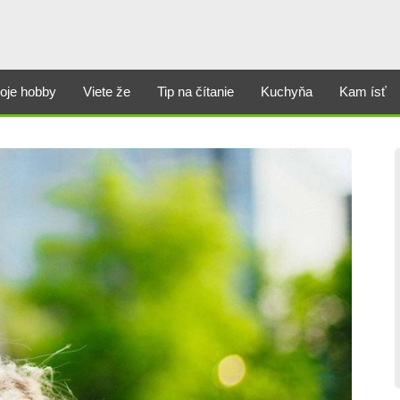
oje hobby
Viete že
Tip na čítanie
Kuchyňa
Kam ísť