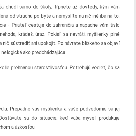
eťa chodí samo do školy, tŕpnete až dovtedy, kým vám
ená od strachu po byte a nemyslíte na nič iné iba na to,
cie - Priateľ cestuje do zahraničia a napadne vám tisíc
ehoda, krádež, úraz. Pokiaľ sa nevráti, myšlienky plné
nič sústrediť ani upokojiť. Po návrate blízkeho sa objaví
a nelogická ako predchádzajúca.
okolie prehnanou starostlivosťou. Potrebujú vedieť, čo sa
redia. Prepadne vás myšlienka a vaše podvedomie sa jej
Dostávate sa do situácie, keď vaša myseľ produkuje
chom a úzkosťou.