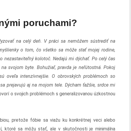
tnými poruchami?
lyzovať na celý deň. V práci sa nemôžem sústrediť na
 myšlienky o tom, čo všetko sa môže stať mojej rodine,
to nezastaviteľný kolotoč. Nedajú mi dýchať. Po celý čas
e na svojom byte. Bohužiaľ, pravda je neľútostná. Pokoj
ú oveľa intenzívnejšie. O obrovských problémoch so
sa prejavujú aj na mojom tele. Dýcham ťažšie, srdce mi
vorí o svojich problémoch s generalizovanou úzkostnou
biou, pretože fóbie sa viažu ku konkrétnej veci alebo
cí, ktoré sa môžu stať, ale v skutočnosti je minimálna