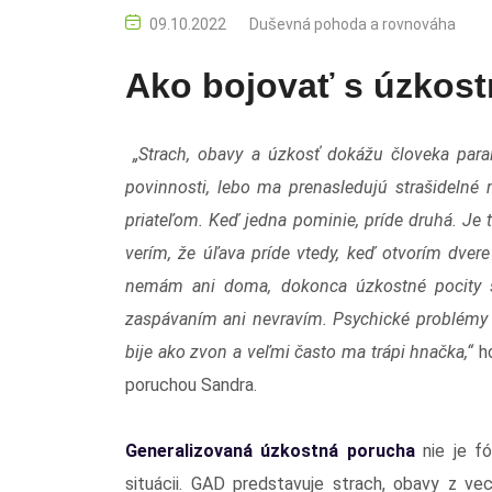
09.10.2022
Duševná pohoda a rovnováha
Ako bojovať s úzkos
„Strach, obavy a úzkosť dokážu človeka para
povinnosti, lebo ma prenasledujú strašidelné
priateľom. Keď jedna pominie, príde druhá. Je 
verím, že úľava príde vtedy, keď otvorím dver
nemám ani doma, dokonca úzkostné pocity s
zaspávaním ani nevravím. Psychické problémy 
bije ako zvon a veľmi často ma trápi hnačka,“
ho
poruchou Sandra.
Generalizovaná úzkostná porucha
nie je fó
situácii. GAD predstavuje strach, obavy z ve