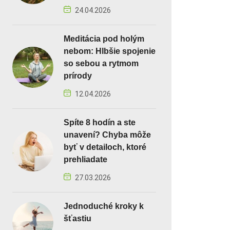
24.04.2026
Meditácia pod holým
nebom: Hlbšie spojenie
so sebou a rytmom
prírody
12.04.2026
Spíte 8 hodín a ste
unavení? Chyba môže
byť v detailoch, ktoré
prehliadate
27.03.2026
Jednoduché kroky k
šťastiu