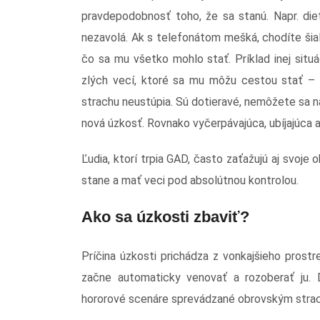
pravdepodobnosť toho, že sa stanú. Napr. di
nezavolá. Ak s telefonátom mešká, chodíte šial
čo sa mu všetko mohlo stať. Príklad inej situá
zlých vecí, ktoré sa mu môžu cestou stať – n
strachu neustúpia. Sú dotieravé, nemôžete sa na 
nová úzkosť. Rovnako vyčerpávajúca, ubíjajúca 
Ľudia, ktorí trpia GAD, často zaťažujú aj svoje 
stane a mať veci pod absolútnou kontrolou.
Ako sa úzkosti zbaviť?
Príčina úzkosti prichádza z vonkajšieho prost
začne automaticky venovať a rozoberať ju. 
hororové scenáre sprevádzané obrovským stra