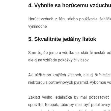
4. Vyhnite sa horúcemu vzduch
Horúci vzduch z fénu alebo používanie žehličk
výnimočne.
5. Skvalitnite jedálny lístok
Sme to, čo jeme a všetko sa skôr či neskôr o
ale aj na vzhľade pokožky či vlasov.
Ak túžite po krajších vlasoch, ale aj štíhlejš
niektorou z potravinových pyramíd. Výbornou vo
Základ vášho jedálnička by mal pozostávať
upravíte. Naopak, tabu by mali byť polotovary. P