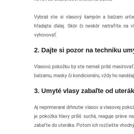
Vybrali ste si vlasový šampón a balzam urč
hľadajte ďalej. Skôr či neskôr natrafíte na
vyhovovať.
2. Dajte si pozor na techniku u
Vlasovú pokožku by ste nemali príliš masírovať.
balzamu, masky či kondicionéru, vždy ho nanášajt
3. Umyté vlasy zabaľte od uterá
Aj neprimerané drhnutie vlasov a vlasovej po
je pokožka hlavy príliš suchá, reaguje práve
zabaľte do uteráka. Potom ich rozčešte vhodn