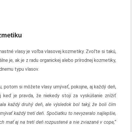
zmetiku
mastné vlasy je voľba vlasovej kozmetiky. Zvoľte si takú,
lne je, ak je z radu organickej alebo prírodnej kozmetiky,
adnemu typu vlasov.
, potom si môžete vlasy umývať, pokojne, aj každý deň,
keď je pravda, že niekedy stojí za vyskúšanie znížiť
la každý druhý deň, ale výsledok bol taký, že boli čím
mývať každý tretí deň. Spočiatku to nevyzeralo najlepšie,
 mať aj na tretí deň rozpustené a nie zviazané v cope,“