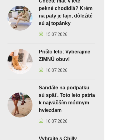
Chcete mať v lete
pekné chodidlá? Krém
na päty je fajn, dôležité
sú aj topánky
15.07.2026
Prišlo leto: Vyberajme
ZIMNÚ obuv!
10.07.2026
Sandále na podpätku
sú späť. Toto leto patria
k najväčším módnym
hviezdam
10.07.2026
Vyhrajte s Chilly