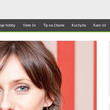
oje hobby
Viete že
Tip na čítanie
Kuchyňa
Kam ísť