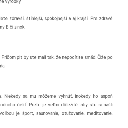
ne výrobky.
e zdravší, štíhlejší, spokojnejší a aj krajší. Pre zdravé
ny B či zinok.
. Pričom piť by ste mali tak, že nepocítite smäd. Čiže po
ňa.
ta. Niekedy sa mu môžeme vyhnúť, inokedy ho aspoň
ducho čeliť. Preto je veľmi dôležité, aby ste si našli
oľbou je šport, saunovanie, otužovanie, meditovanie,