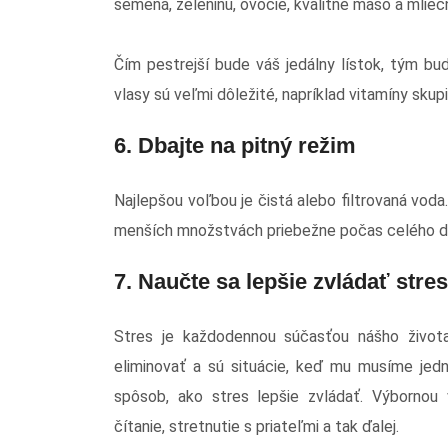
semená, zeleninu, ovocie, kvalitné mäso a mlieč
Čím pestrejší bude váš jedálny lístok, tým budet
vlasy sú veľmi dôležité, napríklad vitamíny skupi
6. Dbajte na pitný režim
Najlepšou voľbou je čistá alebo filtrovaná voda
menších množstvách priebežne počas celého d
7. Naučte sa lepšie zvládať stres
Stres je každodennou súčasťou nášho živo
eliminovať a sú situácie, keď mu musíme jedno
spôsob, ako stres lepšie zvládať. Výbornou v
čítanie, stretnutie s priateľmi a tak ďalej.