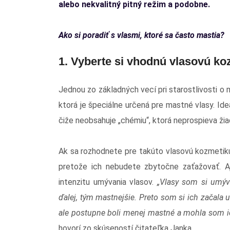
alebo nekvalitný pitný režim a podobne.
Ako si poradiť s vlasmi, ktoré sa často mastia?
1. Vyberte si vhodnú vlasovú ko
Jednou zo základných vecí pri starostlivosti o 
ktorá je špeciálne určená pre mastné vlasy. Ideá
čiže neobsahuje „chémiu“, ktorá neprospieva ži
Ak sa rozhodnete pre takúto vlasovú kozmetiku
pretože ich nebudete zbytočne zaťažovať. Aj 
intenzitu umývania vlasov.
„Vlasy som si umýva
ďalej, tým mastnejšie. Preto som si ich začala u
ale postupne boli menej mastné a mohla som ich
hovorí zo skúseností čitateľka Janka.