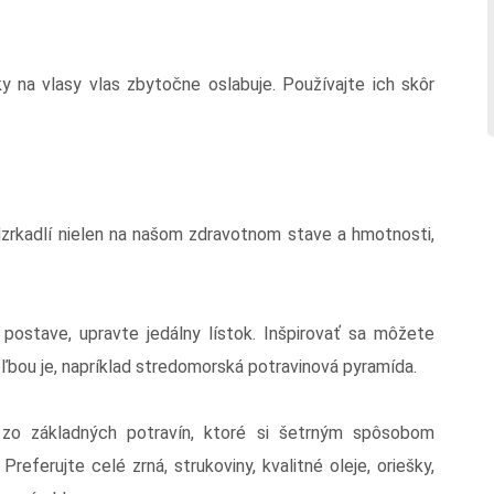
u
y na vlasy vlas zbytočne oslabuje. Používajte ich skôr
dzrkadlí nielen na našom zdravotnom stave a hmotnosti,
ej postave, upravte jedálny lístok. Inšpirovať sa môžete
ľbou je, napríklad stredomorská potravinová pyramída.
 zo základných potravín, ktoré si šetrným spôsobom
referujte celé zrná, strukoviny, kvalitné oleje, oriešky,