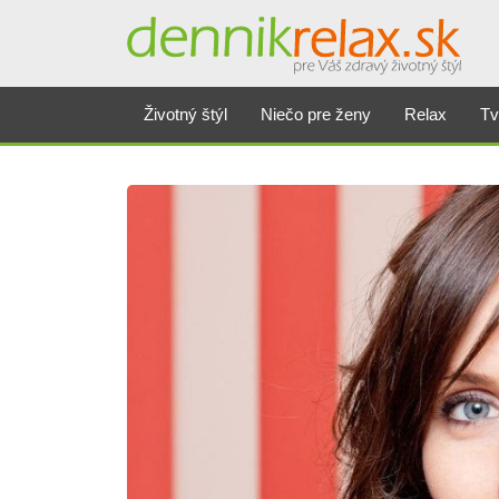
Životný štýl
Niečo pre ženy
Relax
Tv