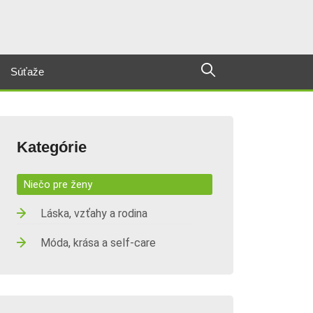
Súťaže
Kategórie
Niečo pre ženy
Láska, vzťahy a rodina
Móda, krása a self-care