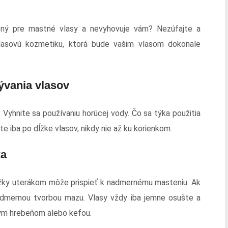
ený pre mastné vlasy a nevyhovuje vám? Nezúfajte a
 vlasovú kozmetiku, ktorá bude vašim vlasom dokonale
mývania vlasov
 Vyhnite sa používaniu horúcej vody. Čo sa týka použitia
e iba po dĺžke vlasov, nikdy nie až ku korienkom.
ka
kožky uterákom môže prispieť k nadmernému masteniu. Ak
 nadmernou tvorbou mazu. Vlasy vždy iba jemne osušte a
ým hrebeňom alebo kefou.