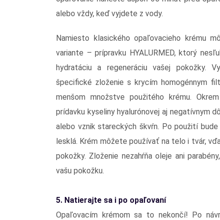
alebo vždy, keď vyjdete z vody.
Namiesto klasického opaľovacieho krému mô
variante – prípravku HYALURMED, ktorý nesľub
hydratáciu a regeneráciu vašej pokožky. V
špecifické zloženie s krycím homogénnym fil
menšom množstve použitého krému. Okrem 
prídavku kyseliny hyalurónovej aj negatívnym dô
alebo vznik stareckých škvŕn. Po použití bud
lesklá. Krém môžete používať na telo i tvár, vďak
pokožky. Zloženie nezahŕňa oleje ani parabén
vašu pokožku.
5. Natierajte sa i po opaľovaní
Opaľovacím krémom sa to nekončí! Po návra