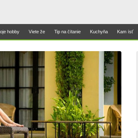
oje hobby
Viete že
Tip na čítanie
Kuchyňa
Kam ísť