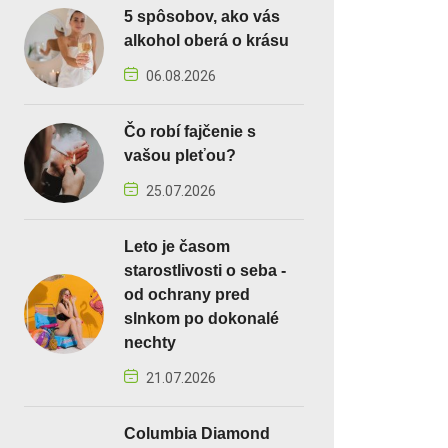
5 spôsobov, ako vás
alkohol oberá o krásu
06.08.2026
Čo robí fajčenie s
vašou pleťou?
25.07.2026
Leto je časom
starostlivosti o seba -
od ochrany pred
slnkom po dokonalé
nechty
21.07.2026
Columbia Diamond