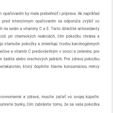
 opaľovaním by mala prebehnúť i príprava. Ak napríklad
ac pred intenzívnym opaľovaním sa odporúča zvýšiť vo
h na selén a vitamíny C a E. Tieto dôležité antioxidanty
a koži pri chemických reakciách, čím pokožku chránia a
ujú starnutie pokožky a zmierňujú tvorbu karcinogénnych
pečive a vitamín C predovšetkým v ovocí a zelenine, pre
vom šaláte alebo orechových jadrách. Pre zdravú pokožku
etakarotén, ktorý doplníte hlavne konzumáciou mrkvy
rovnomerné a zdravé, musíte začať vo svojej kúpeľni.
umreté bunky, čím zabránite tomu, že sa vaša pokožka