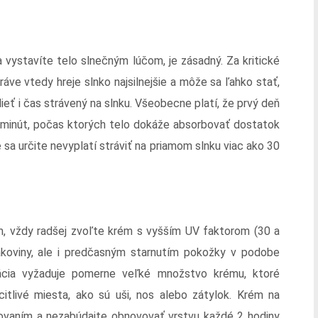
a vystavíte telo slnečným lúčom, je zásadný. Za kritické
áve vtedy hreje slnko najsilnejšie a môže sa ľahko stať,
lieť i čas strávený na slnku. Všeobecne platí, že prvý deň
5 minút, počas ktorých telo dokáže absorbovať dostatok
 sa určite nevyplatí stráviť na priamom slnku viac ako 30
ím, vždy radšej zvoľte krém s vyšším UV faktorom (30 a
rakoviny, ale i predčasným starnutím pokožky v podobe
kácia vyžaduje pomerne veľké množstvo krému, ktoré
citlivé miesta, ako sú uši, nos alebo zátylok. Krém na
ovaním a nezabúdajte obnovovať vrstvu každé 2 hodiny