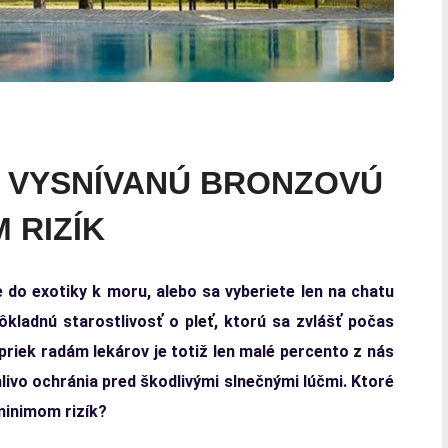
AŤ VYSNÍVANÚ BRONZOVÚ
 RIZÍK
e do exotiky k moru, alebo sa vyberiete len na chatu
ôkladnú starostlivosť o pleť, ktorú sa zvlášť počas
riek radám lekárov je totiž len malé percento z nás
ivo ochránia pred škodlivými slnečnými lúčmi. Ktoré
minimom rizík?