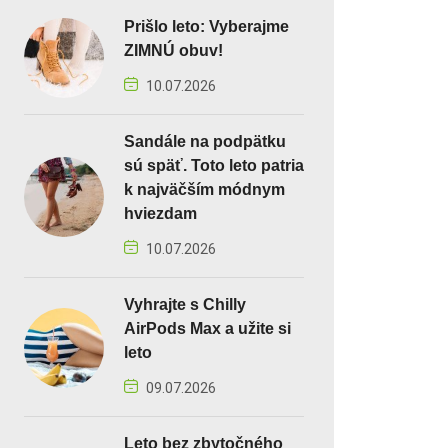
Prišlo leto: Vyberajme
ZIMNÚ obuv!
10.07.2026
Sandále na podpätku
sú späť. Toto leto patria
k najväčším módnym
hviezdam
10.07.2026
Vyhrajte s Chilly
AirPods Max a užite si
leto
09.07.2026
Leto bez zbytočného