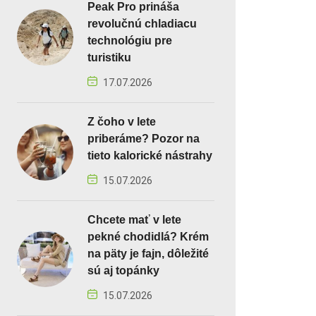
Peak Pro prináša
revolučnú chladiacu
technológiu pre
turistiku
17.07.2026
Z čoho v lete
priberáme? Pozor na
tieto kalorické nástrahy
15.07.2026
Chcete mať v lete
pekné chodidlá? Krém
na päty je fajn, dôležité
sú aj topánky
15.07.2026