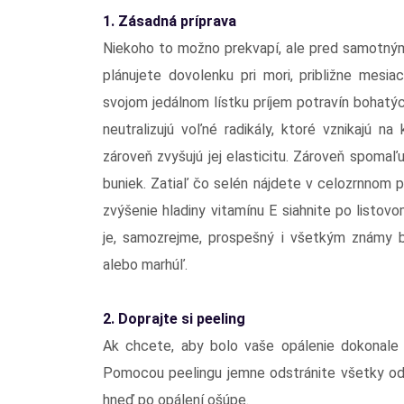
1. Zásadná príprava
Niekoho to možno prekvapí, ale pred samotným
plánujete dovolenku pri mori, približne mesi
svojom jedálnom lístku príjem potravín bohatýc
neutralizujú voľné radikály, ktoré vznikajú n
zároveň zvyšujú jej elasticitu. Zároveň spomaľ
buniek. Zatiaľ čo selén nájdete v celozrnnom 
zvýšenie hladiny vitamínu E siahnite po listo
je, samozrejme, prospešný i všetkým známy b
alebo marhúľ.
2. Doprajte si peeling
Ak chcete, aby bolo vaše opálenie dokonale 
Pomocou peelingu jemne odstránite všetky od
hneď po opálení ošúpe.