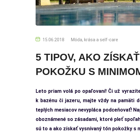
15.06.2018
Móda, krása a self-care
5 TIPOV, AKO ZÍSK
POKOŽKU S MINIMOM
Leto priam volá po opaľovaní! Či už vyrazít
k bazénu či jazeru, majte vždy na pamäti d
teplých mesiacov nevypláca podceňovať! Nap
oboznámené so zásadami, ktoré pleť spoľahl
sú to a ako získať vysnívaný tón pokožky s 