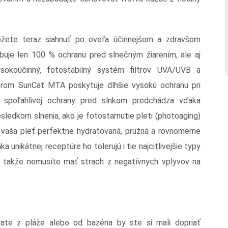
žete teraz siahnuť po oveľa účinnejšom a zdravšom
uje len 100 % ochranu pred slnečným žiarením, ale aj
ysokoúčinný, fotostabilný systém filtrov UVA/UVB a
trom SunCat MTA poskytuje dlhšie vysokú ochranu pri
spoľahlivej ochrany pred slnkom predchádza vďaka
sledkom slnenia, ako je fotostarnutie pleti (photoaging)
e vaša pleť perfektne hydratovaná, pružná a rovnomerne
a unikátnej receptúre ho tolerujú i tie najcitlivejšie typy
y, takže nemusíte mať strach z negatívnych vplyvov na
te z pláže alebo od bazéna by ste si mali dopriať