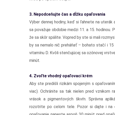
3. Nepodceňujte čas a dĺžku opaľovania
Výber dennej hodiny, keď si ľahnete na uterák 
sa považuje obdobie medzi 11. a 15. hodinou. Pr
že sa skôr spálite. Vopred by ste si mali rozmys
by sa nemalo nič preháňať – bohato stačí i 1
vitamínu D. Kvôli stenčujúcej sa ozónovej vrstve
minút.
4. Zvoľte vhodný opaľovací krém
Aby ste predišli rizikám spojeným s opaľovan
viac). Ochránite sa tak nielen pred vznikom 
vrások a pigmentových škvŕn. Správna apli
rozotrite po celom tele. Pozor si dajte i na 
opaľovanie naneste aspoň 30 minút pred opaľ