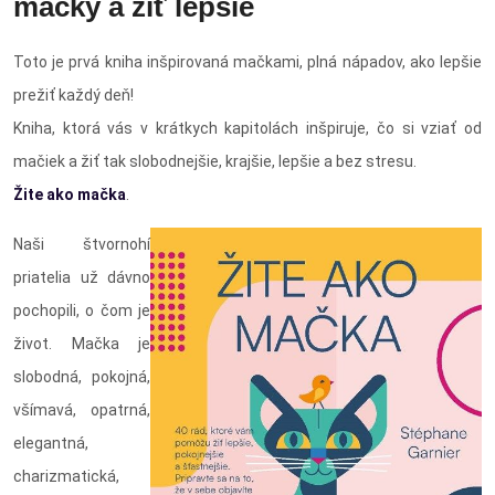
mačky a žiť lepšie
Toto je prvá kniha inšpirovaná mačkami, plná nápadov, ako lepšie
prežiť každý deň!
Kniha, ktorá vás v krátkych kapitolách inšpiruje, čo si vziať od
mačiek a žiť tak slobodnejšie, krajšie, lepšie a bez stresu.
Žite ako mačka
.
Naši štvornohí
priatelia už dávno
pochopili, o čom je
život. Mačka je
slobodná, pokojná,
všímavá, opatrná,
elegantná,
charizmatická,