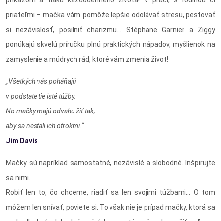
priateľmi – mačka vám pomôže lepšie odolávať stresu, pestovať
si nezávislosť, posilniť charizmu... Stéphane Garnier a Ziggy
ponúkajú skvelú príručku plnú praktických nápadov, myšlienok na
zamyslenie a múdrych rád, ktoré vám zmenia život!
„Všetkých nás poháňajú
v podstate tie isté túžby.
No mačky majú odvahu žiť tak,
aby sa nestali ich otrokmi.“
Jim Davis
Mačky sú napríklad samostatné, nezávislé a slobodné. Inšpirujte
sa nimi.
Robiť len to, čo chceme, riadiť sa len svojimi túžbami… O tom
môžem len snívať, poviete si. To však nie je prípad mačky, ktorá sa