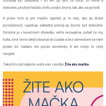
rozhodla byť slobodná – ísť len za tým, čo chce, žiť voľne a
slobodne, prežívať každú chvíľu svojho života tak, ako sa jej hodí.
A práve toto je pre mačku typické, je to viac, ako jej druhá
prirodzenosť, vyjadruje základný princíp jej života: byť slobodná.
Ostatné ju v konečnom dôsledku veľmi nezaujíma, zatiaľ čo my,
ľudia, sme tento ideál odsunuli do úzadia a bez obmedzení sa nám
podarí žiť, hádam, len počas dovolenky. A ani vtedy to vždy
nevyjde.
Takýchto rád nájdete oveľa viac v knižke
Žite ako mačka
.