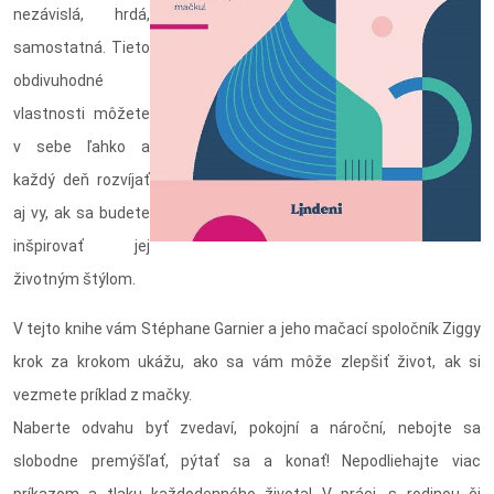
nezávislá, hrdá,
samostatná. Tieto
obdivuhodné
vlastnosti môžete
v sebe ľahko a
každý deň rozvíjať
aj vy, ak sa budete
inšpirovať jej
životným štýlom.
V tejto knihe vám Stéphane Garnier a jeho mačací spoločník Ziggy
krok za krokom ukážu, ako sa vám môže zlepšiť život, ak si
vezmete príklad z mačky.
Naberte odvahu byť zvedaví, pokojní a nároční, nebojte sa
slobodne premýšľať, pýtať sa a konať! Nepodliehajte viac
príkazom a tlaku každodenného života! V práci, s rodinou či