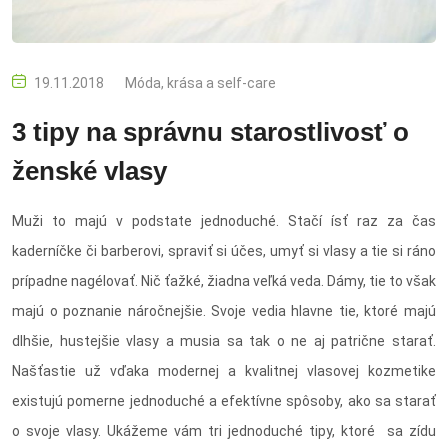
19.11.2018
Móda, krása a self-care
3 tipy na správnu starostlivosť o
ženské vlasy
Muži to majú v podstate jednoduché. Stačí ísť raz za čas
kaderníčke či barberovi, spraviť si účes, umyť si vlasy a tie si ráno
prípadne nagélovať. Nič ťažké, žiadna veľká veda. Dámy, tie to však
majú o poznanie náročnejšie. Svoje vedia hlavne tie, ktoré majú
dlhšie, hustejšie vlasy a musia sa tak o ne aj patrične starať.
Našťastie už vďaka modernej a kvalitnej vlasovej kozmetike
existujú pomerne jednoduché a efektívne spôsoby, ako sa starať
o svoje vlasy. Ukážeme vám tri jednoduché tipy, ktoré sa zídu