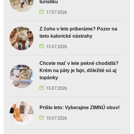
turistiku
17.07.2026
Z čoho v lete priberáme? Pozor na
tieto kalorické nástrahy
15.07.2026
Chcete mať v lete pekné chodidlá?
Krém na päty je fajn, dôležité sú aj
topánky
15.07.2026
Prišlo leto: Vyberajme ZIMNÚ obuv!
10.07.2026