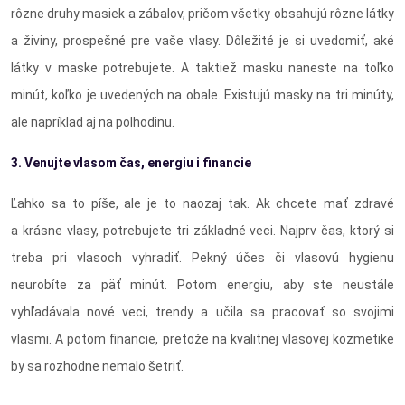
rôzne druhy masiek a zábalov, pričom všetky obsahujú rôzne látky
a živiny, prospešné pre vaše vlasy. Dôležité je si uvedomiť, aké
látky v maske potrebujete. A taktiež masku naneste na toľko
minút, koľko je uvedených na obale. Existujú masky na tri minúty,
ale napríklad aj na polhodinu.
3. Venujte vlasom čas, energiu i financie
Ľahko sa to píše, ale je to naozaj tak. Ak chcete mať zdravé
a krásne vlasy, potrebujete tri základné veci. Najprv čas, ktorý si
treba pri vlasoch vyhradiť. Pekný účes či vlasovú hygienu
neurobíte za päť minút. Potom energiu, aby ste neustále
vyhľadávala nové veci, trendy a učila sa pracovať so svojimi
vlasmi. A potom financie, pretože na kvalitnej vlasovej kozmetike
by sa rozhodne nemalo šetriť.