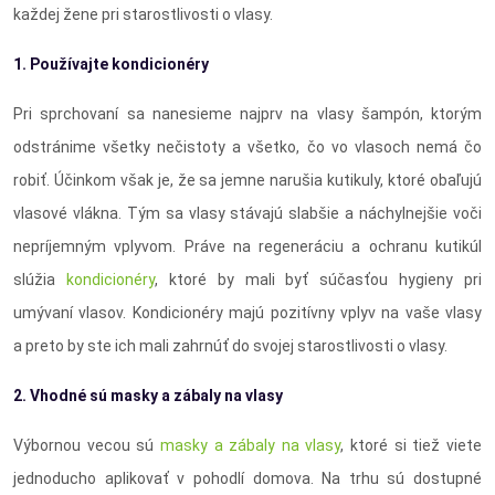
každej žene pri starostlivosti o vlasy.
1. Používajte kondicionéry
Pri sprchovaní sa nanesieme najprv na vlasy šampón, ktorým
odstránime všetky nečistoty a všetko, čo vo vlasoch nemá čo
robiť. Účinkom však je, že sa jemne narušia kutikuly, ktoré obaľujú
vlasové vlákna. Tým sa vlasy stávajú slabšie a náchylnejšie voči
nepríjemným vplyvom. Práve na regeneráciu a ochranu kutikúl
slúžia
kondicionéry
, ktoré by mali byť súčasťou hygieny pri
umývaní vlasov. Kondicionéry majú pozitívny vplyv na vaše vlasy
a preto by ste ich mali zahrnúť do svojej starostlivosti o vlasy.
2. Vhodné sú masky a zábaly na vlasy
Výbornou vecou sú
masky a zábaly na vlasy
, ktoré si tiež viete
jednoducho aplikovať v pohodlí domova. Na trhu sú dostupné