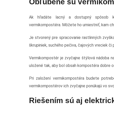
Obľúbené sú vermikom
Ak hľadáte lacný a dostupný spôsob ko
vermikompostéra. Môžete ho umiestniť, kam ch
Je stvorený pre spracovanie rastlinných zvyšk
škrupiniek, suchého pečiva, čajových vreciek či
Vermikompostér je zvyčajne štýlová nádoba na 
uložené tak, aby bol obsah kompostéra dobre o
Pri založení vermikompostéra budete potre
vermikompostérov ich zvyčajne ponúkajú vo svo
Riešením sú aj elektri