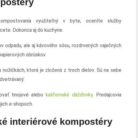
postéry
mpostovania využiteľný v byte, oceníte služby
cete. Dokonca aj do kuchyne.
ov odpadu, ale aj kávového sósu, rozdrvených vaječných
 papierových obrúskov.
nožičkách, ktorá je zložená z troch dielov. Sú na sebe
dvetrávaný.
bovať hnojové alebo
kalifornské dážďovky
. Predajcovia
jich e-shopoch.
cké interiérové kompostéry