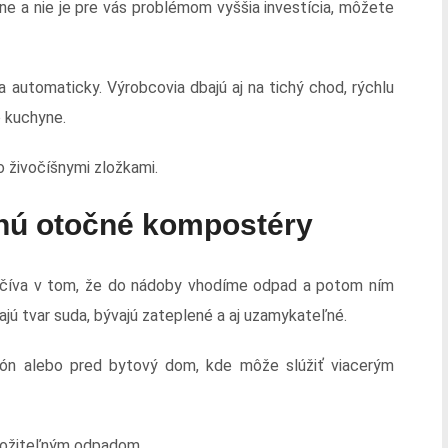
e a nie je pre vás problémom vyššia investícia, môžete
 automaticky. Výrobcovia dbajú aj na tichý chod, rýchlu
o kuchyne.
 živočíšnymi zložkami.
nú otočné kompostéry
číva v tom, že do nádoby vhodíme odpad a potom ním
jú tvar suda, bývajú zateplené a aj uzamykateľné.
ón alebo pred bytový dom, kde môže slúžiť viacerým
zložiteľným odpadom.