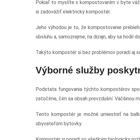
Pokiaľ to myslíte s kompostovaním v byte vážn
si zadovážiť elektrický kompostér.
Jeho výhodou je to, že kompostovanie prebieha
obsluhu a, samozrejme, na dizajn, aby sa hodil d
Takýto kompostér si bez problémov poradí aj so
Výborné služby poskyt
Podstata fungovania týchto kompostérov spo
zatočíme, čím sa obsah prevzdušní. Väčšinou ma
Tento kompostér je možné umiestniť na balk
obyvateľom bytovky.
Kompostér si poradí so všetkým biologicky ro