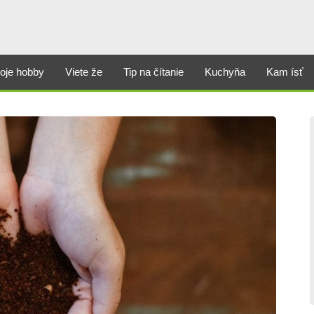
oje hobby
Viete že
Tip na čítanie
Kuchyňa
Kam ísť